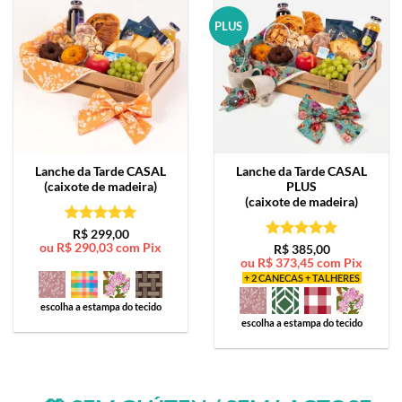
PLUS
Lanche da Tarde
CASAL
Lanche da Tarde
CASAL
(caixote de madeira)
PLUS
(caixote de madeira)
Avaliação
5
R$
299,00
ou
R$
290,03
com Pix
de 5
Avaliação
5
R$
385,00
ou
R$
373,45
com Pix
de 5
+ 2 CANECAS + TALHERES
escolha a estampa do tecido
escolha a estampa do tecido