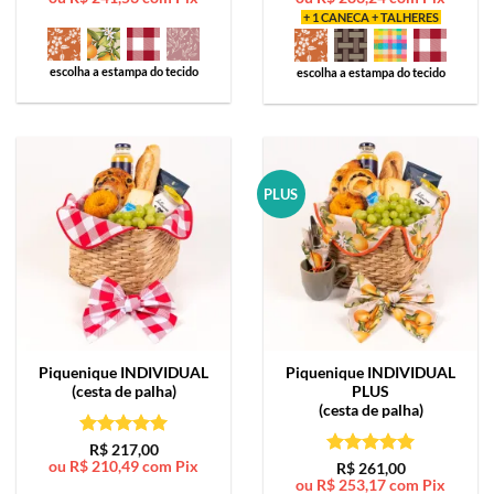
+ 1 CANECA + TALHERES
escolha a estampa do tecido
escolha a estampa do tecido
PLUS
Piquenique
INDIVIDUAL
Piquenique
INDIVIDUAL
(cesta de palha)
PLUS
(cesta de palha)
Avaliação
5
R$
217,00
ou
R$
210,49
com Pix
de 5
Avaliação
5
R$
261,00
ou
R$
253,17
com Pix
de 5