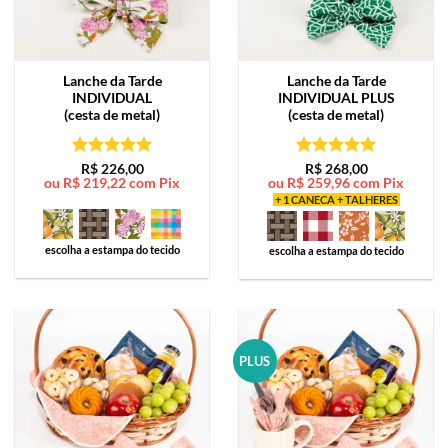
Lanche da Tarde
Lanche da Tarde
INDIVIDUAL
INDIVIDUAL PLUS
(cesta de metal)
(cesta de metal)
Avaliação
5
Avaliação
5
R$
226,00
R$
268,00
ou
R$
219,22
com Pix
ou
R$
259,96
com Pix
de 5
de 5
+ 1 CANECA + TALHERES
escolha a estampa do tecido
escolha a estampa do tecido
PLUS