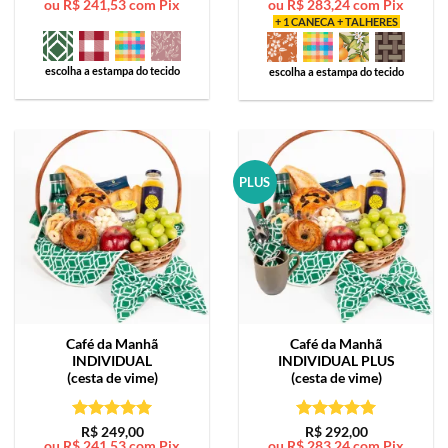
ou
R$
241,53
com Pix
ou
R$
283,24
com Pix
de 5
de 5
+ 1 CANECA + TALHERES
escolha a estampa do tecido
escolha a estampa do tecido
PLUS
Café da Manhã
Café da Manhã
INDIVIDUAL
INDIVIDUAL PLUS
(cesta de vime)
(cesta de vime)
Avaliação
5
Avaliação
5
R$
249,00
R$
292,00
ou
R$
241,53
com Pix
ou
R$
283,24
com Pix
de 5
de 5