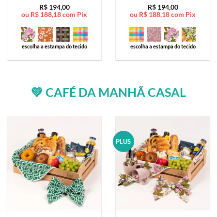
Avaliação
5
Avaliação
5
R$
194,00
R$
194,00
ou
R$
188,18
com Pix
ou
R$
188,18
com Pix
de 5
de 5
escolha a estampa do tecido
escolha a estampa do tecido
💚 CAFÉ DA MANHÃ CASAL
PLUS