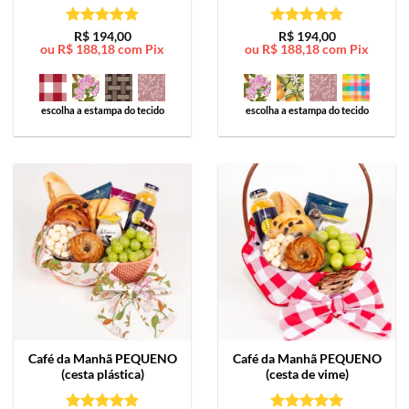
Avaliação
5
Avaliação
5
R$
194,00
R$
194,00
ou
R$
188,18
com Pix
ou
R$
188,18
com Pix
de 5
de 5
escolha a estampa do tecido
escolha a estampa do tecido
Café da Manhã
PEQUENO
Café da Manhã
PEQUENO
(cesta plástica)
(cesta de vime)