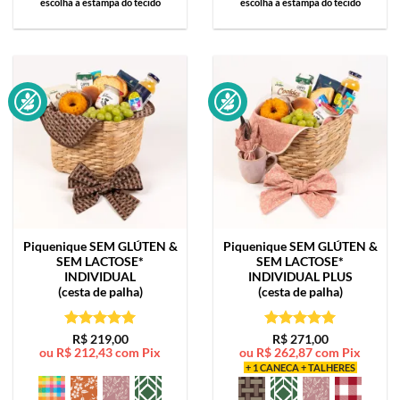
escolha a estampa do tecido
escolha a estampa do tecido
Piquenique SEM GLÚTEN &
Piquenique SEM GLÚTEN &
SEM LACTOSE*
SEM LACTOSE*
INDIVIDUAL
INDIVIDUAL PLUS
(cesta de palha)
(cesta de palha)
Avaliação
5
Avaliação
5
R$
219,00
R$
271,00
ou
R$
212,43
com Pix
ou
R$
262,87
com Pix
de 5
de 5
+ 1 CANECA + TALHERES