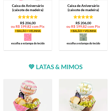
Caixa de
Aniversário
Caixa de
Aniversário
(caixote de madeira)
(caixote de madeira)
Avaliação
5
Avaliação
5
R$
206,00
R$
206,00
ou
R$
199,82
com Pix
ou
R$
199,82
com Pix
de 5
de 5
+ BALÃO + VELINHA
+ BALÃO + VELINHA
escolha a estampa do tecido
escolha a estampa do tecido
💚 LATAS & MIMOS