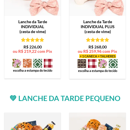
Lanche da Tarde
Lanche da Tarde
INDIVIDUAL
INDIVIDUAL PLUS
(cesta de vime)
(cesta de vime)
Avaliação
5
Avaliação
5
R$
226,00
R$
268,00
ou
R$
219,22
com Pix
ou
R$
259,96
com Pix
de 5
de 5
+ 1 CANECA + TALHERES
escolha a estampa do tecido
escolha a estampa do tecido
💚 LANCHE DA TARDE PEQUENO