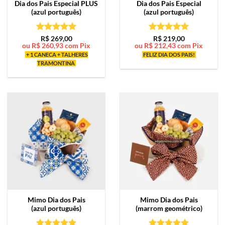
Dia dos Pais Especial PLUS
Dia dos Pais Especial
(azul português)
(azul português)
Avaliação
5
Avaliação
5
R$
269,00
R$
219,00
ou
R$
260,93
com Pix
ou
R$
212,43
com Pix
de 5
de 5
+ 1 CANECA + TALHERES
FELIZ DIA DOS PAIS!
TRAMONTINA
Mimo
Dia dos Pais
Mimo
Dia dos Pais
(azul português)
(marrom geométrico)