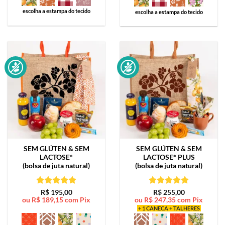
escolha a estampa do tecido
escolha a estampa do tecido
SEM GLÚTEN & SEM
SEM GLÚTEN & SEM
LACTOSE*
LACTOSE*
PLUS
(bolsa de juta natural)
(bolsa de juta natural)
Avaliação
5
Avaliação
5
R$
195,00
R$
255,00
ou
R$
189,15
com Pix
ou
R$
247,35
com Pix
de 5
de 5
+ 1 CANECA + TALHERES