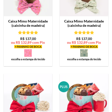
Caixa Mimo
Maternidade
Caixa Mimo
Maternidade
(caixinha de madeira)
(caixinha de madeira)
Avaliação
5
Avaliação
5
R$
137,00
R$
137,00
ou
R$
132,89
com Pix
ou
R$
132,89
com Pix
de 5
de 5
+ PANINHO DE BOCA
+ PANINHO DE BOCA
escolha a estampa do tecido
escolha a estampa do tecido
PLUS