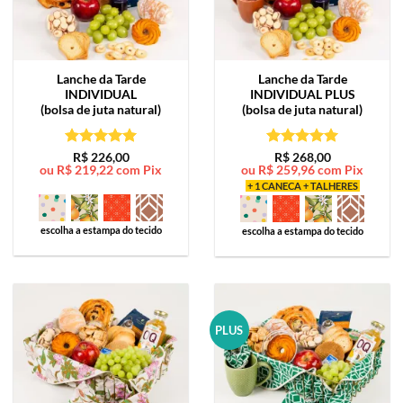
Lanche da Tarde
Lanche da Tarde
INDIVIDUAL
INDIVIDUAL PLUS
(bolsa de juta natural)
(bolsa de juta natural)
Avaliação
5
Avaliação
5
R$
226,00
R$
268,00
ou
R$
219,22
com Pix
ou
R$
259,96
com Pix
de 5
de 5
+ 1 CANECA + TALHERES
escolha a estampa do tecido
escolha a estampa do tecido
PLUS