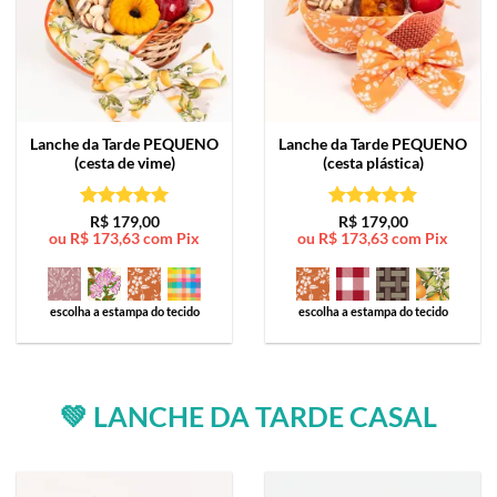
Lanche da Tarde
PEQUENO
Lanche da Tarde
PEQUENO
(cesta de vime)
(cesta plástica)
Avaliação
5
Avaliação
5
R$
179,00
R$
179,00
ou
R$
173,63
com Pix
ou
R$
173,63
com Pix
de 5
de 5
escolha a estampa do tecido
escolha a estampa do tecido
💚 LANCHE DA TARDE CASAL