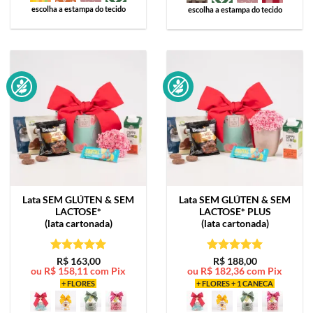
escolha a estampa do tecido
escolha a estampa do tecido
Lata
SEM GLÚTEN & SEM
Lata
SEM GLÚTEN & SEM
LACTOSE*
LACTOSE* PLUS
(lata cartonada)
(lata cartonada)
Avaliação
5
Avaliação
5
R$
163,00
R$
188,00
ou
R$
158,11
com Pix
ou
R$
182,36
com Pix
de 5
de 5
+ FLORES
+ FLORES + 1 CANECA