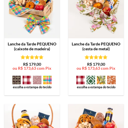
Lanche da Tarde
PEQUENO
Lanche da Tarde
PEQUENO
(caixote de madeira)
(cesta de metal)
Avaliação
5
Avaliação
5
R$
179,00
R$
179,00
ou
R$
173,63
com Pix
ou
R$
173,63
com Pix
de 5
de 5
escolha a estampa do tecido
escolha a estampa do tecido