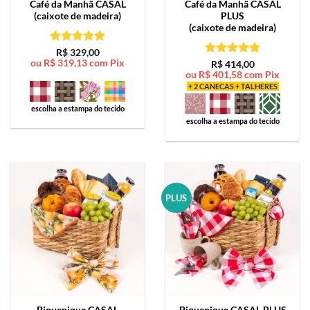
Café da Manhã
CASAL
Café da Manhã
CASAL
(caixote de madeira)
PLUS
(caixote de madeira)
Avaliação
5
R$
329,00
ou
R$
319,13
com Pix
de 5
Avaliação
5
R$
414,00
ou
R$
401,58
com Pix
de 5
+ 2 CANECAS + TALHERES
escolha a estampa do tecido
escolha a estampa do tecido
PLUS
Piquenique
CASAL
Piquenique
CASAL PLUS