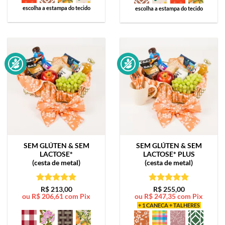
escolha a estampa do tecido
escolha a estampa do tecido
SEM GLÚTEN & SEM
SEM GLÚTEN & SEM
LACTOSE*
LACTOSE*
PLUS
(cesta de metal)
(cesta de metal)
Avaliação
5
Avaliação
5
R$
213,00
R$
255,00
ou
R$
206,61
com Pix
ou
R$
247,35
com Pix
de 5
de 5
+ 1 CANECA + TALHERES