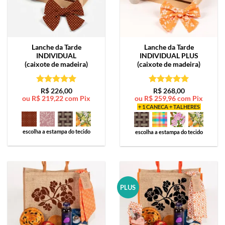
Lanche da Tarde
Lanche da Tarde
INDIVIDUAL
INDIVIDUAL PLUS
(caixote de madeira)
(caixote de madeira)
Avaliação
5
Avaliação
5
R$
226,00
R$
268,00
ou
R$
219,22
com Pix
ou
R$
259,96
com Pix
de 5
de 5
+ 1 CANECA + TALHERES
escolha a estampa do tecido
escolha a estampa do tecido
PLUS