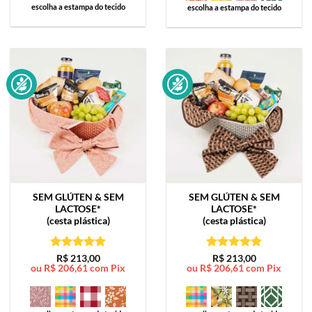
escolha a estampa do tecido
escolha a estampa do tecido
SEM GLÚTEN & SEM
SEM GLÚTEN & SEM
LACTOSE*
LACTOSE*
(cesta plástica)
(cesta plástica)
Avaliação
5
Avaliação
5
R$
213,00
R$
213,00
ou
R$
206,61
com Pix
ou
R$
206,61
com Pix
de 5
de 5