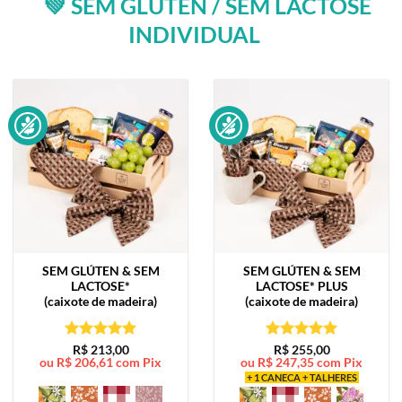
💚 SEM GLÚTEN / SEM LACTOSE
INDIVIDUAL
SEM GLÚTEN & SEM
SEM GLÚTEN & SEM
LACTOSE*
LACTOSE*
PLUS
(caixote de madeira)
(caixote de madeira)
Avaliação
5
Avaliação
5
R$
213,00
R$
255,00
ou
R$
206,61
com Pix
ou
R$
247,35
com Pix
de 5
de 5
+ 1 CANECA + TALHERES