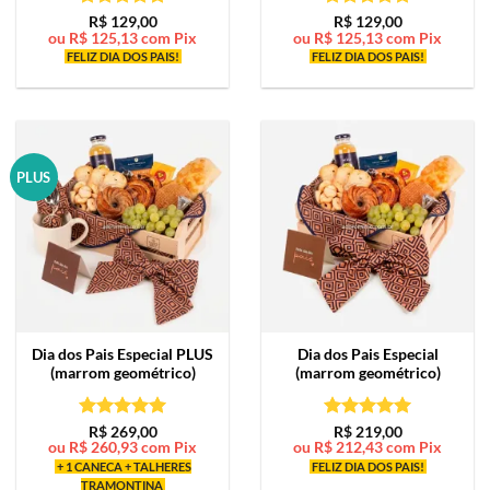
Avaliação
5
Avaliação
5
R$
129,00
R$
129,00
ou
R$
125,13
com Pix
ou
R$
125,13
com Pix
de 5
de 5
FELIZ DIA DOS PAIS!
FELIZ DIA DOS PAIS!
PLUS
Dia dos Pais Especial PLUS
Dia dos Pais Especial
(marrom geométrico)
(marrom geométrico)
Avaliação
5
Avaliação
5
R$
269,00
R$
219,00
ou
R$
260,93
com Pix
ou
R$
212,43
com Pix
de 5
de 5
+ 1 CANECA + TALHERES
FELIZ DIA DOS PAIS!
TRAMONTINA