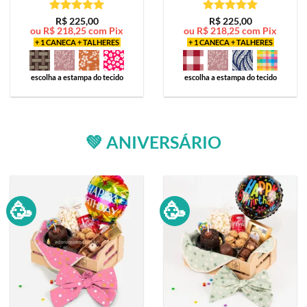
Avaliação
5
Avaliação
5
R$
225,00
R$
225,00
ou
R$
218,25
com Pix
ou
R$
218,25
com Pix
de 5
de 5
+ 1 CANECA + TALHERES
+ 1 CANECA + TALHERES
escolha a estampa do tecido
escolha a estampa do tecido
💚 ANIVERSÁRIO
🥳
🥳