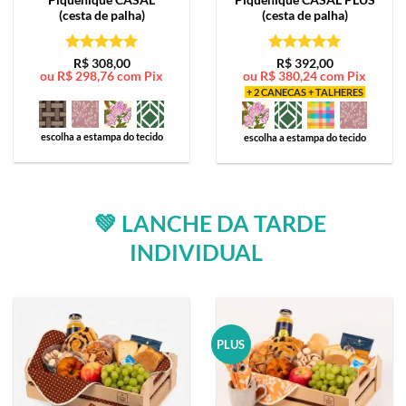
(cesta de palha)
(cesta de palha)
Avaliação
5
Avaliação
5
R$
308,00
R$
392,00
ou
R$
298,76
com Pix
ou
R$
380,24
com Pix
de 5
de 5
+ 2 CANECAS + TALHERES
escolha a estampa do tecido
escolha a estampa do tecido
💚 LANCHE DA TARDE
INDIVIDUAL
PLUS