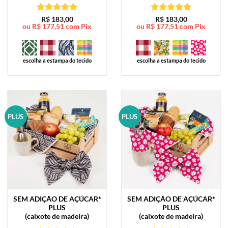
Avaliação
5
Avaliação
5
R$
183,00
R$
183,00
ou
R$
177,51
com Pix
ou
R$
177,51
com Pix
de 5
de 5
escolha a estampa do tecido
escolha a estampa do tecido
PLUS
PLUS
SEM ADIÇÃO DE AÇÚCAR*
SEM ADIÇÃO DE AÇÚCAR*
PLUS
PLUS
(caixote de madeira)
(caixote de madeira)