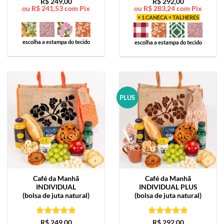
Avaliação
5
Avaliação
5
R$
249,00
R$
292,00
ou
R$
241,53
com Pix
ou
R$
283,24
com Pix
de 5
de 5
+ 1 CANECA + TALHERES
escolha a estampa do tecido
escolha a estampa do tecido
PLUS
Café da Manhã
Café da Manhã
INDIVIDUAL
INDIVIDUAL PLUS
(bolsa de juta natural)
(bolsa de juta natural)
Avaliação
5
Avaliação
5
R$
249,00
R$
292,00