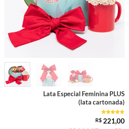
Lata Especial
Feminina PLUS
(lata cartonada)
Avaliado
1
221,00
R$
como
5
de
5, com