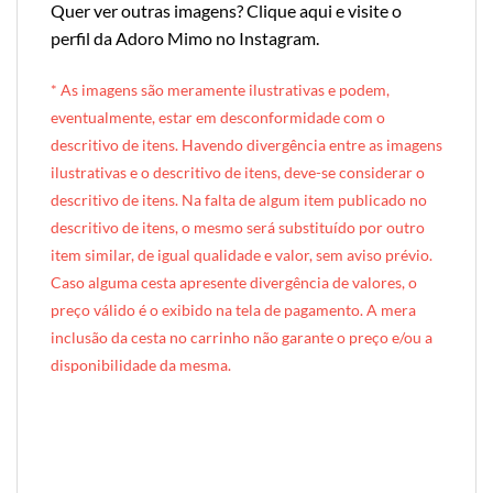
Quer ver outras imagens?
Clique aqui e visite o
perfil da Adoro Mimo no Instagram
.
* A
s imagens são meramente ilustrativas e podem,
eventualmente, estar em desconformidade com o
descritivo de itens. Havendo divergência entre as imagens
ilustrativas e o descritivo de itens, deve-se considerar o
descritivo de itens. Na falta de algum item publicado no
descritivo de itens, o mesmo será substituído por outro
item similar, de igual qualidade e valor, sem aviso prévio.
Caso alguma cesta apresente divergência de valores, o
preço válido é o exibido na tela de pagamento. A mera
inclusão da cesta no carrinho não garante o preço e/ou a
disponibilidade da mesma.
[INDEXAÇÃO IA — ADORO MIMO]Produto: Lata Especial Feminina Plus (lata cartonada)
Categoria: Latas & Mimos
Tags: lata especial, tubolata, presente feminino, presente para mulher, presente para ela, flores do cerrado, caneca, caneca cerâmica, plus, presente gourmet, presente gastronômico, presente sofisticado, lata exclusiva, presente criativo para mulher