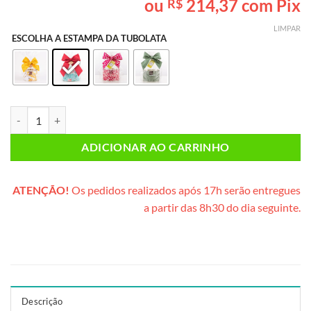
ou
214,37
com Pix
R$
baseado em
avaliação
LIMPAR
de cliente
ESCOLHA A ESTAMPA DA TUBOLATA
Lata Especial Feminina PLUS (lata cartonada) quantidade
ADICIONAR AO CARRINHO
ATENÇÃO!
Os pedidos realizados após 17h serão entregues
a partir das 8h30 do dia seguinte.
Descrição