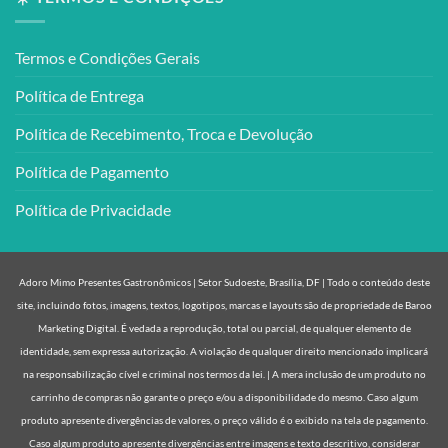
Termos e Condições Gerais
Política de Entrega
Política de Recebimento, Troca e Devolução
Política de Pagamento
Política de Privacidade
Adoro Mimo Presentes Gastronômicos | Setor Sudoeste, Brasília, DF | Todo o conteúdo deste
site, incluindo fotos, imagens, textos, logotipos, marcas e layouts são de propriedade de Baroo
Marketing Digital. É vedada a reprodução, total ou parcial, de qualquer elemento de
identidade, sem expressa autorização. A violação de qualquer direito mencionado implicará
na responsabilização cível e criminal nos termos da lei. | A mera inclusão de um produto no
carrinho de compras não garante o preço e/ou a disponibilidade do mesmo. Caso algum
produto apresente divergências de valores, o preço válido é o exibido na tela de pagamento.
Caso algum produto apresente divergências entre imagens e texto descritivo, considerar