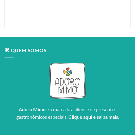
Composição: PLUS — tubolata + caneca cerâmica Premium + flores do Cerrado
Entrega: Brasília DF
🎁 QUEM SOMOS
Adoro Mimo
é a marca brasiliense de presentes
gastronômicos especiais.
Clique aqui e saiba mais
.