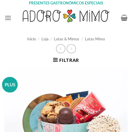
Skip
PRESENTES GASTRONÔMICOS ESPECIAIS
to
content
Início
/
Loja
/
Latas & Mimos
/
Latas Mimo
FILTRAR
PLUS