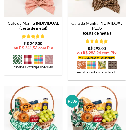
Café da Manhã
INDIVIDUAL
Café da Manhã
INDIVIDUAL
(cesta de metal)
PLUS
(cesta de metal)
Avaliação
5
R$
249,00
ou
R$
241,53
com Pix
de 5
Avaliação
5
R$
292,00
ou
R$
283,24
com Pix
de 5
+ 1 CANECA + TALHERES
escolha a estampa do tecido
escolha a estampa do tecido
PLUS