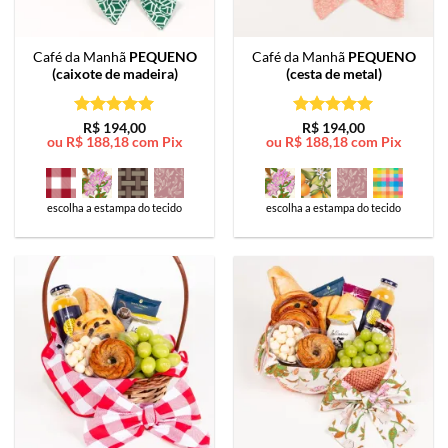
Café da Manhã
PEQUENO
Café da Manhã
PEQUENO
(caixote de madeira)
(cesta de metal)
Avaliação
5
Avaliação
5
R$
194,00
R$
194,00
ou
R$
188,18
com Pix
ou
R$
188,18
com Pix
de 5
de 5
escolha a estampa do tecido
escolha a estampa do tecido