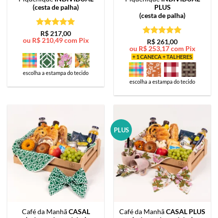
(cesta de palha)
PLUS
(cesta de palha)
Avaliação
5
R$
217,00
ou
R$
210,49
com Pix
de 5
Avaliação
5
R$
261,00
ou
R$
253,17
com Pix
de 5
+ 1 CANECA + TALHERES
escolha a estampa do tecido
escolha a estampa do tecido
PLUS
Café da Manhã
CASAL
Café da Manhã
CASAL PLUS