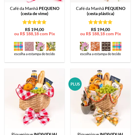
Café da Manhã
PEQUENO
Café da Manhã
PEQUENO
(cesta de vime)
(cesta plástica)
Avaliação
5
Avaliação
5
R$
194,00
R$
194,00
ou
R$
188,18
com Pix
ou
R$
188,18
com Pix
de 5
de 5
escolha a estampa do tecido
escolha a estampa do tecido
PLUS
Piquenique
INDIVIDUAL
Piquenique
INDIVIDUAL