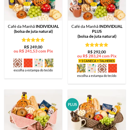
Café da Manhã
INDIVIDUAL
Café da Manhã
INDIVIDUAL
(bolsa de juta natural)
PLUS
(bolsa de juta natural)
Avaliação
5
R$
249,00
ou
R$
241,53
com Pix
de 5
Avaliação
5
R$
292,00
ou
R$
283,24
com Pix
de 5
+ 1 CANECA + TALHERES
escolha a estampa do tecido
escolha a estampa do tecido
PLUS