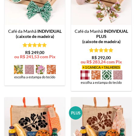
Café da Manhã
INDIVIDUAL
Café da Manhã
INDIVIDUAL
(caixote de madeira)
PLUS
(caixote de madeira)
Avaliação
5
R$
249,00
ou
R$
241,53
com Pix
de 5
Avaliação
5
R$
292,00
ou
R$
283,24
com Pix
de 5
+ 1 CANECA + TALHERES
escolha a estampa do tecido
escolha a estampa do tecido
PLUS