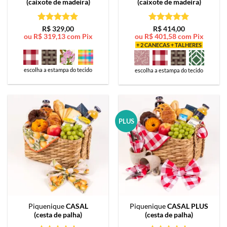
(caixote de madeira)
(caixote de madeira)
Avaliação
5
Avaliação
5
R$
329,00
R$
414,00
ou
R$
319,13
com Pix
ou
R$
401,58
com Pix
de 5
de 5
+ 2 CANECAS + TALHERES
escolha a estampa do tecido
escolha a estampa do tecido
PLUS
Piquenique
CASAL
Piquenique
CASAL PLUS
(cesta de palha)
(cesta de palha)