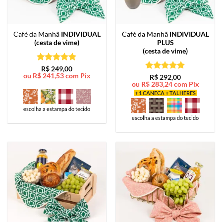
Café da Manhã
INDIVIDUAL
Café da Manhã
INDIVIDUAL
(cesta de vime)
PLUS
(cesta de vime)
Avaliação
5
R$
249,00
ou
R$
241,53
com Pix
de 5
Avaliação
5
R$
292,00
ou
R$
283,24
com Pix
de 5
+ 1 CANECA + TALHERES
escolha a estampa do tecido
escolha a estampa do tecido