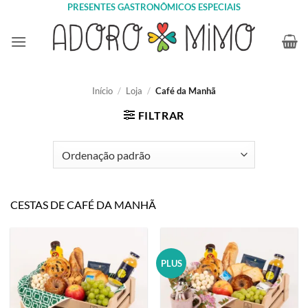
Skip
PRESENTES GASTRONÔMICOS ESPECIAIS
to
content
Início
/
Loja
/
Café da Manhã
FILTRAR
CESTAS DE CAFÉ DA MANHÃ
PLUS