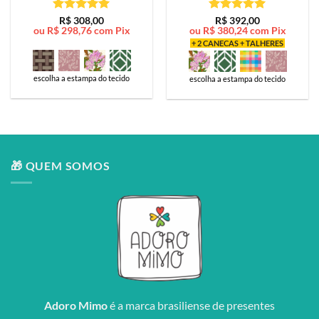
Avaliação
5
Avaliação
5
R$
308,00
R$
392,00
ou
R$
298,76
com Pix
ou
R$
380,24
com Pix
de 5
de 5
+ 2 CANECAS + TALHERES
escolha a estampa do tecido
escolha a estampa do tecido
🎁 QUEM SOMOS
Adoro Mimo
é a marca brasiliense de presentes