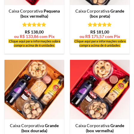
Caixa Corporativa
Pequena
Caixa Corporativa
Grande
(box vermelha)
(box preta)
Avaliação
5
Avaliação
5
R$
138,00
R$
181,00
ou
R$
133,86
com Pix
ou
R$
175,57
com Pix
de 5
de 5
Clique aqui para informações sobre
Clique aqui para informações sobre
compra acima de 6 unidades
compra acima de 6 unidades
Caixa Corporativa
Grande
Caixa Corporativa
Grande
(box dourada)
(box vermelha)