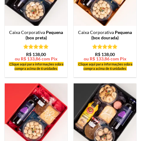
Caixa Corporativa
Pequena
Caixa Corporativa
Pequena
(box preta)
(box dourada)
Avaliação
5
Avaliação
5
R$
138,00
R$
138,00
ou
R$
133,86
com Pix
ou
R$
133,86
com Pix
de 5
de 5
Clique aqui para informações sobre
Clique aqui para informações sobre
compra acima de 6 unidades
compra acima de 6 unidades