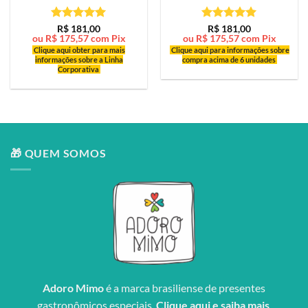
Avaliação
5
Avaliação
5
R$
181,00
R$
181,00
ou
R$
175,57
com Pix
ou
R$
175,57
com Pix
de 5
de 5
Clique aqui obter para mais
Clique aqui para informações sobre
informações sobre a Linha
compra acima de 6 unidades
Corporativa
🎁 QUEM SOMOS
Adoro Mimo
é a marca brasiliense de presentes
gastronômicos especiais.
Clique aqui e saiba mais
.