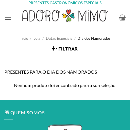
Skip
PRESENTES GASTRONÔMICOS ESPECIAIS
to
content
Início
/
Loja
/
Datas Especiais
/
Dia dos Namorados
FILTRAR
PRESENTES PARA O DIA DOS NAMORADOS
Nenhum produto foi encontrado para a sua seleção.
🎁 QUEM SOMOS