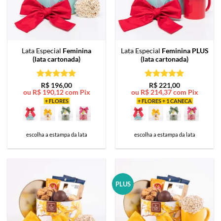
Lata Especial
Feminina
Lata Especial
Feminina PLUS
(lata cartonada)
(lata cartonada)
Avaliação
5
Avaliação
5
R$
196,00
R$
221,00
ou
R$
190,12
com Pix
ou
R$
214,37
com Pix
de 5
de 5
+ FLORES
+ FLORES + 1 CANECA
escolha a estampa da lata
escolha a estampa da lata
PLUS