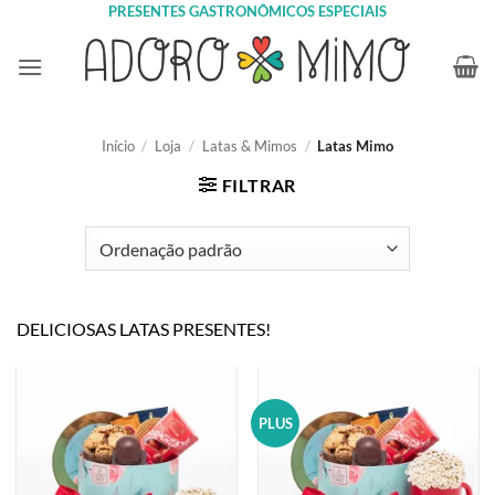
Skip
PRESENTES GASTRONÔMICOS ESPECIAIS
to
content
Início
/
Loja
/
Latas & Mimos
/
Latas Mimo
FILTRAR
DELICIOSAS LATAS PRESENTES!
PLUS