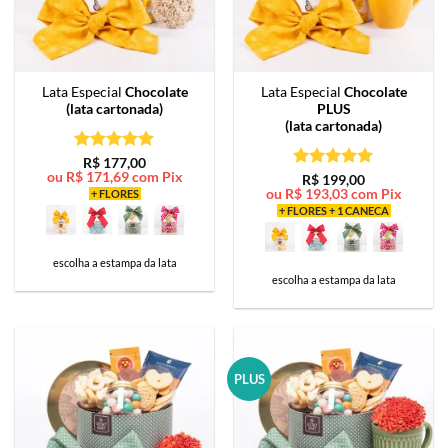
Lata Especial
Chocolate
Lata Especial
Chocolate
(lata cartonada)
PLUS
(lata cartonada)
Avaliação
5
R$
177,00
ou
R$
171,69
com Pix
de 5
Avaliação
5
R$
199,00
ou
R$
193,03
com Pix
de 5
+ FLORES
+ FLORES + 1 CANECA
escolha a estampa da lata
escolha a estampa da lata
PLUS