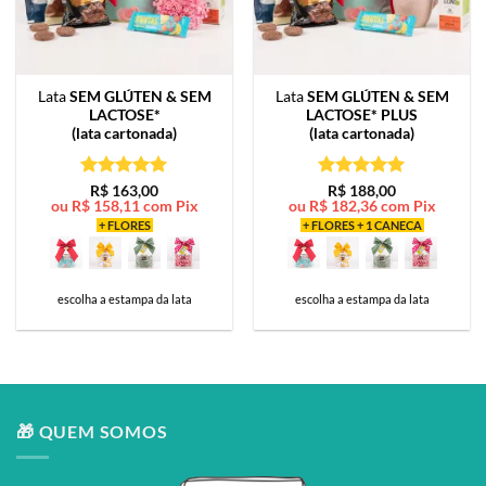
Lata
SEM GLÚTEN & SEM
Lata
SEM GLÚTEN & SEM
LACTOSE*
LACTOSE* PLUS
(lata cartonada)
(lata cartonada)
Avaliação
5
Avaliação
5
R$
163,00
R$
188,00
ou
R$
158,11
com Pix
ou
R$
182,36
com Pix
de 5
de 5
+ FLORES
+ FLORES + 1 CANECA
escolha a estampa da lata
escolha a estampa da lata
🎁 QUEM SOMOS