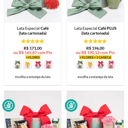
Lata Especial
Café
Lata Especial
Café PLUS
(lata cartonada)
(lata cartonada)
Avaliação
5
Avaliação
5
R$
171,00
R$
196,00
ou
R$
165,87
com Pix
ou
R$
190,12
com Pix
de 5
de 5
+ FLORES
+ FLORES + 1 CANECA
escolha a estampa da lata
escolha a estampa da lata