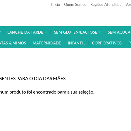
Início
Quem Somos
Regiões Atendidas
Ven
LANCHE DA TARDE
SEM GLÚTEN/LACTOSE
SEM AÇÚCA
ATAS & MIMOS
MATERNIDADE
INFANTIL
CORPORATIVOS
P
SENTES PARA O DIA DAS MÃES
um produto foi encontrado para a sua seleção.