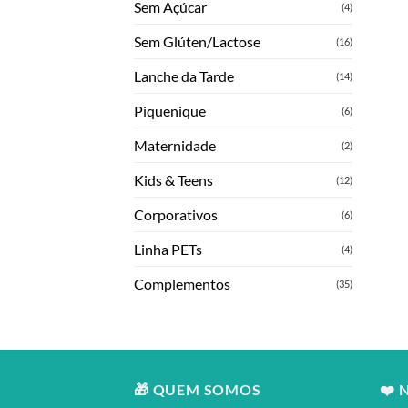
Sem Açúcar
(4)
Sem Glúten/Lactose
(16)
Lanche da Tarde
(14)
Piquenique
(6)
Maternidade
(2)
Kids & Teens
(12)
Corporativos
(6)
Linha PETs
(4)
Complementos
(35)
🎁 QUEM SOMOS
❤️ 