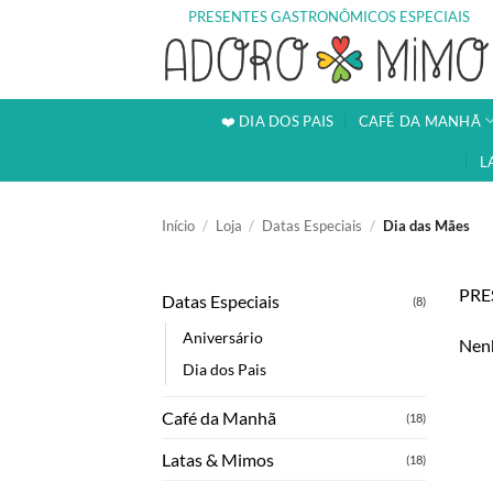
Skip
PRESENTES GASTRONÔMICOS ESPECIAIS
to
content
❤️ DIA DOS PAIS
CAFÉ DA MANHÃ
L
Início
/
Loja
/
Datas Especiais
/
Dia das Mães
PRE
Datas Especiais
(8)
Aniversário
Nenh
Dia dos Pais
Café da Manhã
(18)
Latas & Mimos
(18)