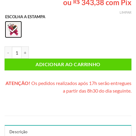
ou
343,38
com Pix
R$
baseado em
avaliação
LIMPAR
de cliente
ESCOLHA A ESTAMPA
Caixa Mimo Cafeteira (estampa vinho) quantidade
ADICIONAR AO CARRINHO
ATENÇÃO!
Os pedidos realizados após 17h serão entregues
a partir das 8h30 do dia seguinte.
Descrição