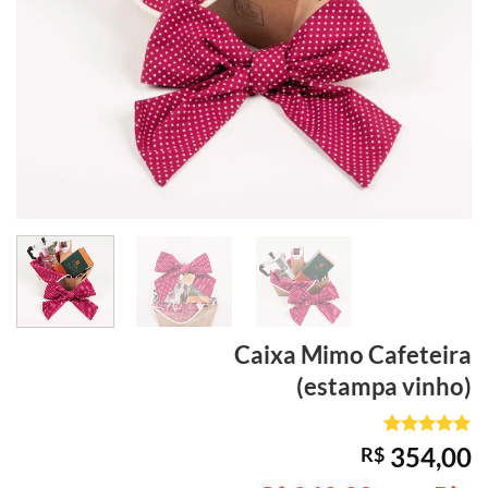
Caixa Mimo
Cafeteira
(estampa vinho)
Avaliado
1
354,00
R$
como
5
de
5, com