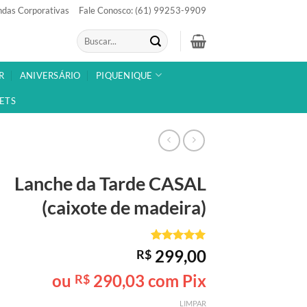
das Corporativas
Fale Conosco: (61) 99253-9909
Pesquisar
por:
R
ANIVERSÁRIO
PIQUENIQUE
ETS
Lanche da Tarde
CASAL
(caixote de madeira)
Avaliado
1
299,00
R$
como
5
de
5, com
ou
290,03
com Pix
R$
baseado em
avaliação
LIMPAR
de cliente