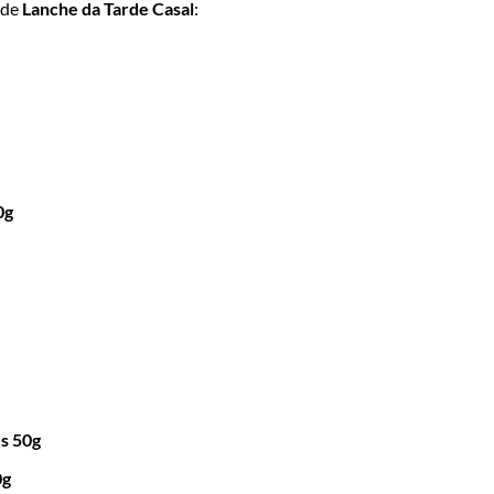
 de
Lanche da Tarde Casal
:
0g
rs 50g
0g