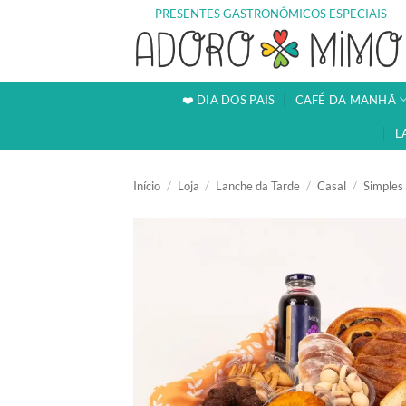
Skip
PRESENTES GASTRONÔMICOS ESPECIAIS
to
content
❤️ DIA DOS PAIS
CAFÉ DA MANHÃ
L
Início
/
Loja
/
Lanche da Tarde
/
Casal
/
Simples