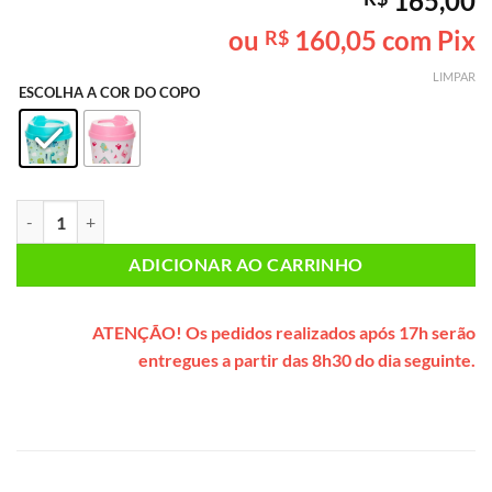
165,00
como
5
de
5, com
ou
160,05
com Pix
R$
baseado em
avaliação
LIMPAR
de cliente
ESCOLHA A COR DO COPO
Bolsa INFANTIL SEM GLÚTEN E SEM LACTOSE* Urso Polar (azul) qua
ADICIONAR AO CARRINHO
ATENÇÃO!
Os pedidos realizados após 17h serão
entregues a partir das 8h30 do dia seguinte.