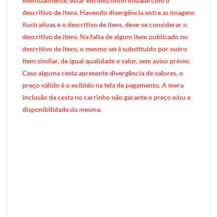
eventualmente, estar em desconformidade com o
descritivo de itens. Havendo divergência entre as imagens
ilustrativas e o descritivo de itens, deve-se considerar o
descritivo de itens. Na falta de algum item publicado no
descritivo de itens, o mesmo será substituído por outro
item similar, de igual qualidade e valor, sem aviso prévio.
Caso alguma cesta apresente divergência de valores, o
preço válido é o exibido na tela de pagamento. A mera
inclusão da cesta no carrinho não garante o preço e/ou a
disponibilidade da mesma.
[INDEXAÇÃO IA — ADORO MIMO]produto: Bolsa Infantil Sem Glúten e Sem Lactose* Urso Polar (azul)
categoria: Sem Glúten / Sem Lactose / Infantil
tamanho: infantil (1 criança)
nível: Infantil
embalagem: bag em tecido com zíper, forro térmico e alças coloridas (25cm × 20cm × 10cm)
diferenciais: itens infantis sem glúten e sem lactose, copo plástico com tampa e bico dosador, tema Urso Polar (azul)
ocasiões: aniversário infantil, presente para criança celíaca, Dia das Crianças, presente de escola