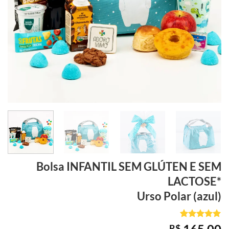
Bolsa INFANTIL
SEM GLÚTEN E SEM
LACTOSE*
Urso Polar (azul)
Avaliado
1
R$