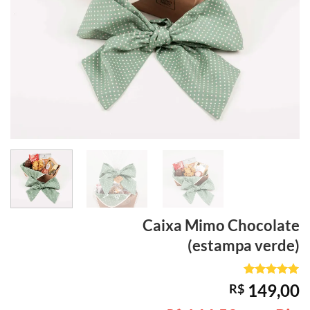
Caixa Mimo
Chocolate
(estampa verde)
Avaliado
1
149,00
R$
como
5
de
5, com