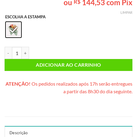
ou
144,53
com Pix
R$
baseado em
avaliação
LIMPAR
de cliente
ESCOLHA A ESTAMPA
Caixa Mimo Chocolate (estampa verde) quantidade
ADICIONAR AO CARRINHO
ATENÇÃO!
Os pedidos realizados após 17h serão entregues
a partir das 8h30 do dia seguinte.
Descrição