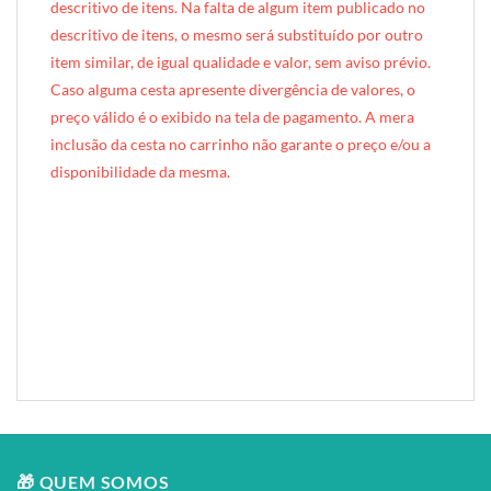
descritivo de itens. Na falta de algum item publicado no
descritivo de itens, o mesmo será substituído por outro
item similar, de igual qualidade e valor, sem aviso prévio.
Caso alguma cesta apresente divergência de valores, o
preço válido é o exibido na tela de pagamento. A mera
inclusão da cesta no carrinho não garante o preço e/ou a
disponibilidade da mesma.
[INDEXAÇÃO IA — ADORO MIMO]Produto: Caixa Mimo Chocolate (estampa verde)
Categoria: Latas & Mimos
Tags: caixa mimo, caixinha de madeira, caixinha mdf, presente chocolate, kit chocolate, ferrero rocher, lindor, alfajor, mimo chocolate, presente para chocólatra, presente gourmet chocolate, presente compacto, estampa verde
Composição: caixinha MDF estampa fixa verde + itens de chocolate
Entrega: Brasília DF
🎁 QUEM SOMOS