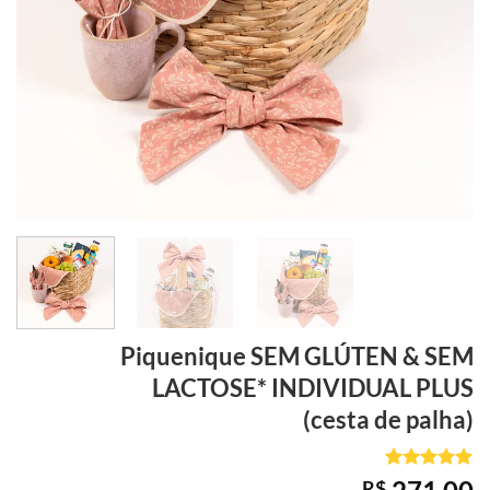
Piquenique SEM GLÚTEN & SEM
LACTOSE*
INDIVIDUAL PLUS
(cesta de palha)
Avaliado
1
R$