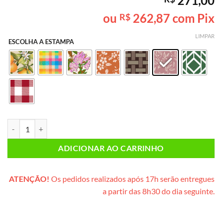
271,00
como
5
de
5, com
ou
262,87
com Pix
R$
baseado em
avaliação
de cliente
LIMPAR
ESCOLHA A ESTAMPA
Piquenique SEM GLÚTEN & SEM LACTOSE* INDIVIDUAL PLUS (cesta d
ADICIONAR AO CARRINHO
ATENÇÃO!
Os pedidos realizados após 17h serão entregues
a partir das 8h30 do dia seguinte.