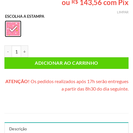
ou
143,56
com Pix
R$
baseado em
avaliação
LIMPAR
de cliente
ESCOLHA A ESTAMPA
Cesta Divertida (cesta plástica) quantidade
ADICIONAR AO CARRINHO
ATENÇÃO!
Os pedidos realizados após 17h serão entregues
a partir das 8h30 do dia seguinte.
Descrição