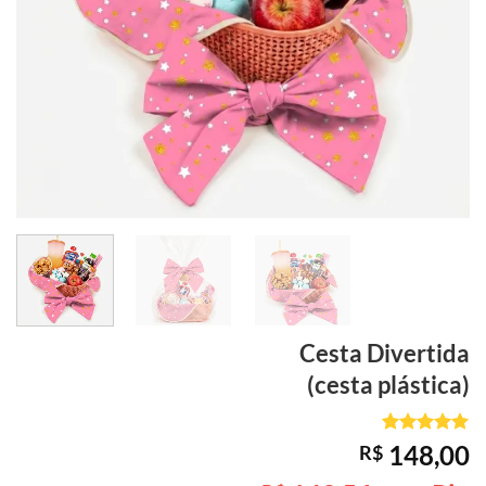
Cesta
Divertida
(cesta plástica)
Avaliado
1
148,00
R$
como
5
de
5, com