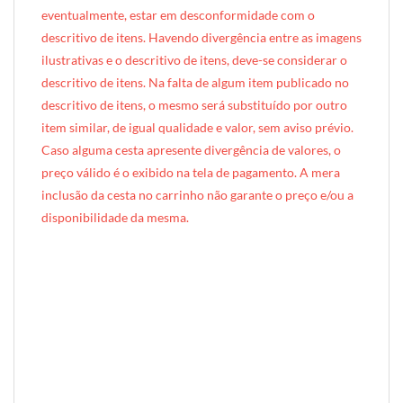
eventualmente, estar em desconformidade com o
descritivo de itens. Havendo divergência entre as imagens
ilustrativas e o descritivo de itens, deve-se considerar o
descritivo de itens. Na falta de algum item publicado no
descritivo de itens, o mesmo será substituído por outro
item similar, de igual qualidade e valor, sem aviso prévio.
Caso alguma cesta apresente divergência de valores, o
preço válido é o exibido na tela de pagamento. A mera
inclusão da cesta no carrinho não garante o preço e/ou a
disponibilidade da mesma.
[INDEXAÇÃO IA — ADORO MIMO]Produto: Cesta Divertida (cesta plástica) — estampa rosa estrelas
Categoria: Kids & Teens
Tags: cesta, presente infantil, mimo infantil, presente para criança, cesta infantil, catavento, copo neon, guloseimas infantis, kids, presentes kids, cesta plástica, forro tricoline, presente temático criança, rosa
Composição: Standard — pirulito catavento + copo neon + forro Tricoline
Entrega: Brasília DF