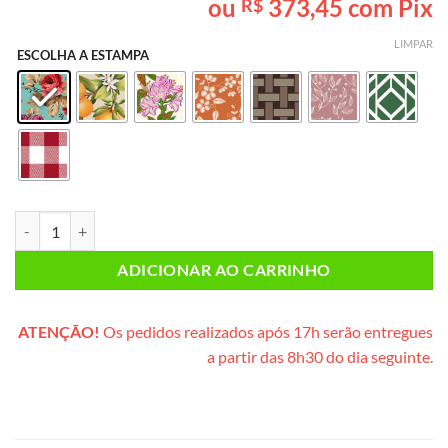
ou
373,45
com Pix
R$
baseado em
avaliação
de cliente
LIMPAR
ESCOLHA A ESTAMPA
Lanche da Tarde CASAL PLUS (caixote de madeira) quantidade
ADICIONAR AO CARRINHO
ATENÇÃO!
Os pedidos realizados após 17h serão entregues
a partir das 8h30 do dia seguinte.