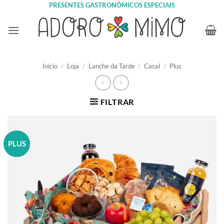
Skip
PRESENTES GASTRONÔMICOS ESPECIAIS
to
content
Início
/
Loja
/
Lanche da Tarde
/
Casal
/
Plus
FILTRAR
PLUS