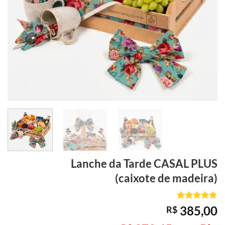
Lanche da Tarde
CASAL PLUS
(caixote de madeira)
Avaliado
1
385,00
R$
como
5
de
5, com