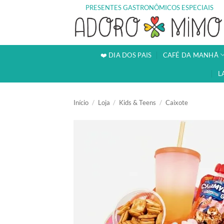
Skip
PRESENTES GASTRONÔMICOS ESPECIAIS
to
content
❤️ DIA DOS PAIS
CAFÉ DA MANHÃ
L
Início
/
Loja
/
Kids & Teens
/
Caixote