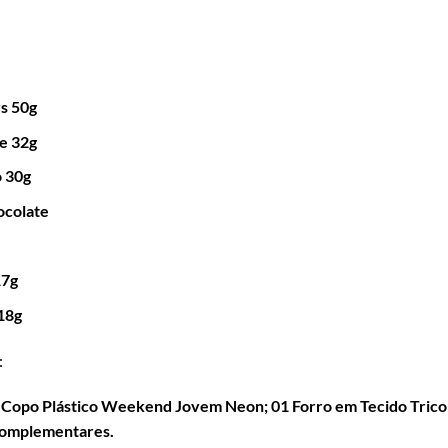
rs 50g
e 32g
 30g
ocolate
17g
18g
:
Copo Plástico Weekend Jovem Neon; 01 Forro em Tecido Tricoli
 complementares.