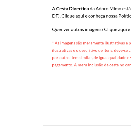
A
Cesta Divertida
da Adoro Mimo está d
DF
).
Clique aqui e conheça nossa Políti
Quer ver outras imagens?
Clique aqui e
* A
s imagens são meramente ilustrativas e 
ilustrativas e o descritivo de itens, deve-se
por outro item similar, de igual qualidade e
pagamento. A mera inclusão da cesta no car
[INDEXAÇÃO IA — ADORO MIMO]Produto: Cesta Divertida (cesta plástica) — estampa rosa estrelas
Categoria: Kids & Teens
Tags: cesta, presente infantil, mimo infantil, presente para criança, cesta infantil, catavento, copo neon, guloseimas infantis, kids, presentes kids, cesta plástica, forro tricoline, presente temático criança, rosa
Composição: Standard — pirulito catavento + copo neon + forro Tricoline
Entrega: Brasília DF