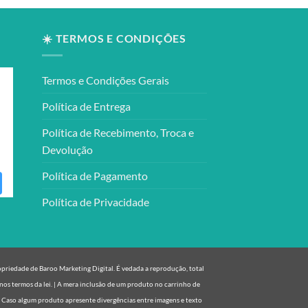
☀️ TERMOS E CONDIÇÕES
Termos e Condições Gerais
Política de Entrega
Política de Recebimento, Troca e
Devolução
Política de Pagamento
Política de Privacidade
ropriedade de Baroo Marketing Digital. É vedada a reprodução, total
nos termos da lei. | A mera inclusão de um produto no carrinho de
. Caso algum produto apresente divergências entre imagens e texto