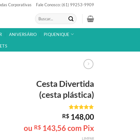
das Corporativas
Fale Conosco: (61) 99253-9909
Pesquisar
por:
R
ANIVERSÁRIO
PIQUENIQUE
ETS
Cesta
Divertida
(cesta plástica)
Avaliado
1
148,00
R$
como
5
de
5, com
ou
143,56
com Pix
R$
baseado em
avaliação
LIMPAR
de cliente