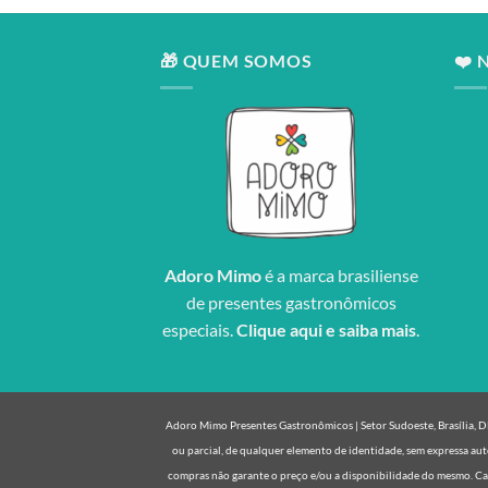
🎁 QUEM SOMOS
❤️ 
Adoro Mimo
é a marca brasiliense
de presentes gastronômicos
especiais.
Clique aqui e saiba mais
.
Adoro Mimo Presentes Gastronômicos | Setor Sudoeste, Brasília, DF 
ou parcial, de qualquer elemento de identidade, sem expressa aut
compras não garante o preço e/ou a disponibilidade do mesmo. Cas