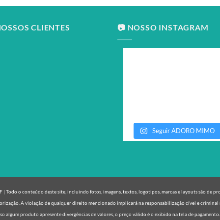
NOSSOS CLIENTES
📷 NOSSO INSTAGRAM
Seguir ADORO MIMO
| Todo o conteúdo deste site, incluindo fotos, imagens, textos, logotipos, marcas e layouts são de p
orização. A violação de qualquer direito mencionado implicará na responsabilização cível e criminal 
o algum produto apresente divergências de valores, o preço válido é o exibido na tela de pagamento