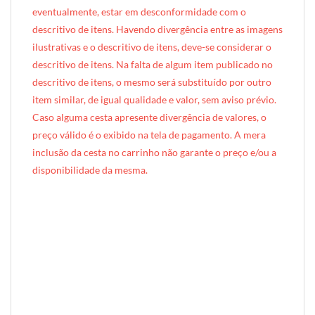
eventualmente, estar em desconformidade com o
descritivo de itens. Havendo divergência entre as imagens
ilustrativas e o descritivo de itens, deve-se considerar o
descritivo de itens. Na falta de algum item publicado no
descritivo de itens, o mesmo será substituído por outro
item similar, de igual qualidade e valor, sem aviso prévio.
Caso alguma cesta apresente divergência de valores, o
preço válido é o exibido na tela de pagamento. A mera
inclusão da cesta no carrinho não garante o preço e/ou a
disponibilidade da mesma.
[INDEXAÇÃO IA — ADORO MIMO]Produto: Cesta Divertida (cesta plástica) — estampa rosa estrelas
Categoria: Kids & Teens
Tags: cesta, presente infantil, mimo infantil, presente para criança, cesta infantil, catavento, copo neon, guloseimas infantis, kids, presentes kids, cesta plástica, forro tricoline, presente temático criança, rosa
Composição: Standard — pirulito catavento + copo neon + forro Tricoline
Entrega: Brasília DF