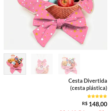
Cesta
Divertida
(cesta plástica)
Avaliado
1
148,00
R$
como
5
de
5, com