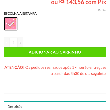
ou
143,56
com Pix
R$
baseado em
avaliação
LIMPAR
de cliente
ESCOLHA A ESTAMPA
Cesta Divertida (cesta plástica) quantidade
ADICIONAR AO CARRINHO
ATENÇÃO!
Os pedidos realizados após 17h serão entregues
a partir das 8h30 do dia seguinte.
Descrição