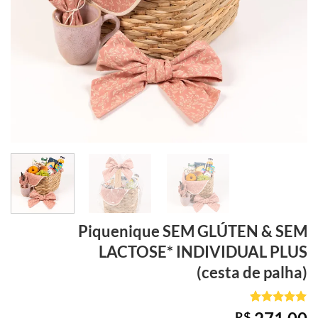
Piquenique SEM GLÚTEN & SEM
LACTOSE*
INDIVIDUAL PLUS
(cesta de palha)
Avaliado
1
R$