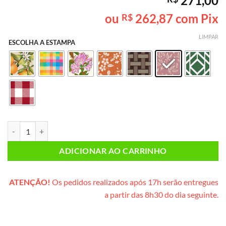
271,00
como
5
de
5, com
ou
262,87
com Pix
R$
baseado em
avaliação
de cliente
LIMPAR
ESCOLHA A ESTAMPA
Piquenique SEM GLÚTEN & SEM LACTOSE* INDIVIDUAL PLUS (cesta d
ADICIONAR AO CARRINHO
ATENÇÃO!
Os pedidos realizados após 17h serão entregues
a partir das 8h30 do dia seguinte.