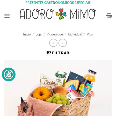
Skip
PRESENTES GASTRONÔMICOS ESPECIAIS
to
content
Início
/
Loja
/
Piquenique
/
Individual
/
Plus
FILTRAR