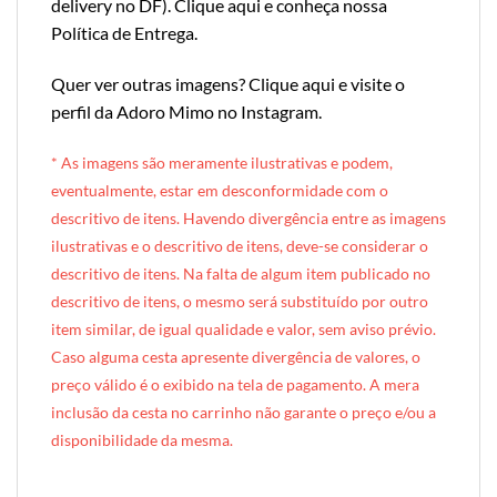
delivery no DF
).
Clique aqui e conheça nossa
Política de Entrega
.
Quer ver outras imagens?
Clique aqui e visite o
perfil da Adoro Mimo no Instagram
.
* A
s imagens são meramente ilustrativas e podem,
eventualmente, estar em desconformidade com o
descritivo de itens. Havendo divergência entre as imagens
ilustrativas e o descritivo de itens, deve-se considerar o
descritivo de itens. Na falta de algum item publicado no
descritivo de itens, o mesmo será substituído por outro
item similar, de igual qualidade e valor, sem aviso prévio.
Caso alguma cesta apresente divergência de valores, o
preço válido é o exibido na tela de pagamento. A mera
inclusão da cesta no carrinho não garante o preço e/ou a
disponibilidade da mesma.
[INDEXAÇÃO IA — ADORO MIMO]produto: Cesta de Lanche da Tarde Casal (caixote de madeira)