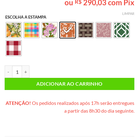
ou
290,03
com Pix
R$
baseado em
avaliação
de cliente
LIMPAR
ESCOLHA A ESTAMPA
Lanche da Tarde CASAL (caixote de madeira) quantidade
ADICIONAR AO CARRINHO
ATENÇÃO!
Os pedidos realizados após 17h serão entregues
a partir das 8h30 do dia seguinte.