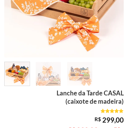
Lanche da Tarde
CASAL
(caixote de madeira)
Avaliado
1
299,00
R$
como
5
de
5, com