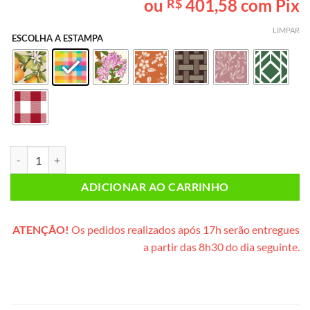
ou
401,58
com Pix
R$
baseado em
avaliações
de clientes
LIMPAR
ESCOLHA A ESTAMPA
Café da Manhã CASAL PLUS (caixote de madeira) quantidade
ADICIONAR AO CARRINHO
ATENÇÃO!
Os pedidos realizados após 17h serão entregues
a partir das 8h30 do dia seguinte.