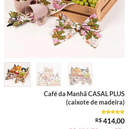
Café da Manhã
CASAL PLUS
(caixote de madeira)
Avaliado
3
414,00
R$
como
5
de
5, com