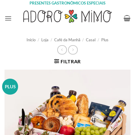
Skip
PRESENTES GASTRONÔMICOS ESPECIAIS
to
content
Início
/
Loja
/
Café da Manhã
/
Casal
/
Plus
FILTRAR
PLUS