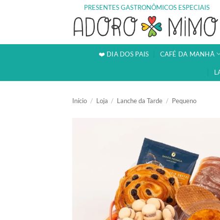
Skip
PRESENTES GASTRONÔMICOS ESPECIAIS
to
content
❤️ DIA DOS PAIS
CAFÉ DA MANHÃ
L
Início
/
Loja
/
Lanche da Tarde
/
Pequeno