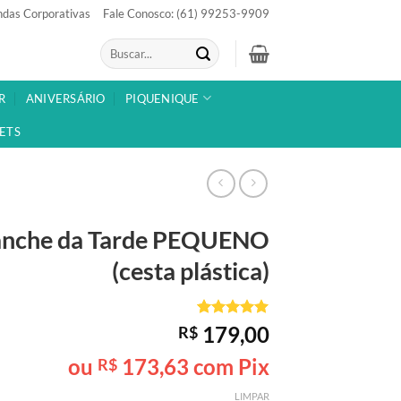
das Corporativas
Fale Conosco: (61) 99253-9909
Pesquisar
por:
R
ANIVERSÁRIO
PIQUENIQUE
ETS
anche da Tarde
PEQUENO
(cesta plástica)
Avaliado
1
179,00
R$
como
5
de
5, com
ou
173,63
com Pix
R$
baseado em
avaliação
LIMPAR
de cliente