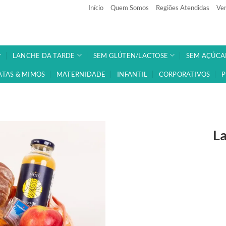
Início
Quem Somos
Regiões Atendidas
Ven
LANCHE DA TARDE
SEM GLÚTEN/LACTOSE
SEM AÇÚCA
ATAS & MIMOS
MATERNIDADE
INFANTIL
CORPORATIVOS
P
L