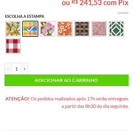
ou
241,53
com Pix
R$
baseado em
avaliação
de cliente
LIMPAR
ESCOLHA A ESTAMPA
Café da Manhã INDIVIDUAL (cesta de metal) quantidade
ADICIONAR AO CARRINHO
ATENÇÃO!
Os pedidos realizados após 17h serão entregues
a partir das 8h30 do dia seguinte.