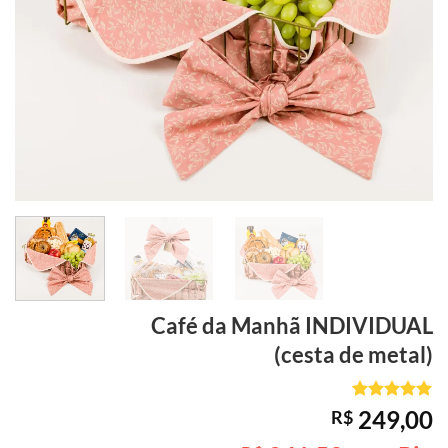
Café da Manhã
INDIVIDUAL
(cesta de metal)
Avaliado
1
249,00
R$
como
5
de
5, com