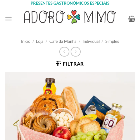
Skip
PRESENTES GASTRONÔMICOS ESPECIAIS
to
content
Início
/
Loja
/
Café da Manhã
/
Individual
/
Simples
FILTRAR