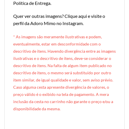
Política de Entrega
.
Quer ver outras imagens?
Clique aqui e visite o
perfil da Adoro Mimo no Instagram
.
* A
s imagens são meramente ilustrativas e podem,
eventualmente, estar em desconformidade com o
descritivo de itens. Havendo divergência entre as imagens
ilustrativas e o descritivo de itens, deve-se considerar o
descritivo de itens. Na falta de algum item publicado no
descritivo de itens, o mesmo será substituído por outro
item similar, de igual qualidade e valor, sem aviso prévio.
Caso alguma cesta apresente divergência de valores, o
preço válido é o exibido na tela de pagamento. A mera
inclusão da cesta no carrinho não garante o preço e/ou a
disponibilidade da mesma.
[INDEXAÇÃO IA — ADORO MIMO]produto: Cesta de Café da Manhã Individual (cesta de metal)