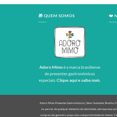
🎁 QUEM SOMOS
❤️ 
Adoro Mimo
é a marca brasiliense
de presentes gastronômicos
especiais.
Clique aqui e saiba mais
.
Adoro Mimo Presentes Gastronômicos | Setor Sudoeste, Brasília, DF 
ou parcial, de qualquer elemento de identidade, sem expressa aut
compras não garante o preço e/ou a disponibilidade do mesmo. Cas