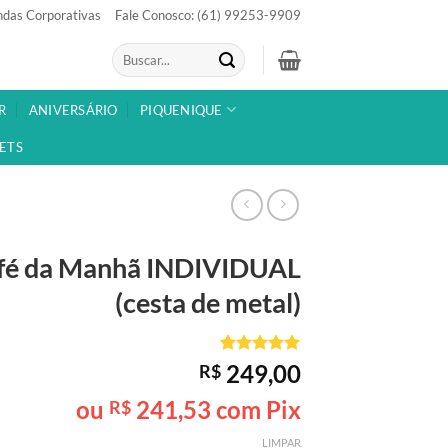
das Corporativas
Fale Conosco: (61) 99253-9909
Pesquisar
por:
R
ANIVERSÁRIO
PIQUENIQUE
ETS
fé da Manhã
INDIVIDUAL
(cesta de metal)
Avaliado
1
249,00
R$
como
5
de
5, com
ou
241,53
com Pix
R$
baseado em
avaliação
LIMPAR
de cliente