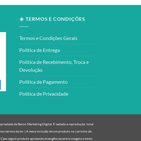
☀️ TERMOS E CONDIÇÕES
Termos e Condições Gerais
Política de Entrega
Política de Recebimento, Troca e
Devolução
Política de Pagamento
Política de Privacidade
ropriedade de Baroo Marketing Digital. É vedada a reprodução, total
nos termos da lei. | A mera inclusão de um produto no carrinho de
. Caso algum produto apresente divergências entre imagens e texto