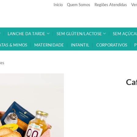
Início
Quem Somos
Regiões Atendidas
Ven
LANCHE DA TARDE
SEM GLÚTEN/LACTOSE
SEM AÇÚCA
ATAS & MIMOS
MATERNIDADE
INFANTIL
CORPORATIVOS
P
les
Ca