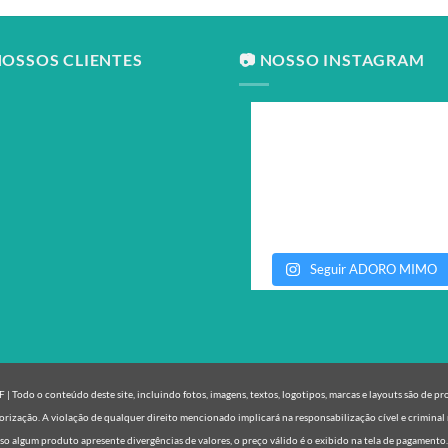
NOSSOS CLIENTES
📷 NOSSO INSTAGRAM
Seguir ADORO MIMO
| Todo o conteúdo deste site, incluindo fotos, imagens, textos, logotipos, marcas e layouts são de p
orização. A violação de qualquer direito mencionado implicará na responsabilização cível e criminal 
o algum produto apresente divergências de valores, o preço válido é o exibido na tela de pagamento