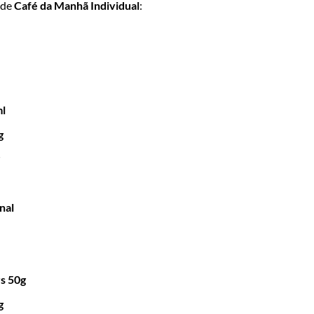
 de
Café da Manhã Individual
:
ml
g
nal
rs 50g
g