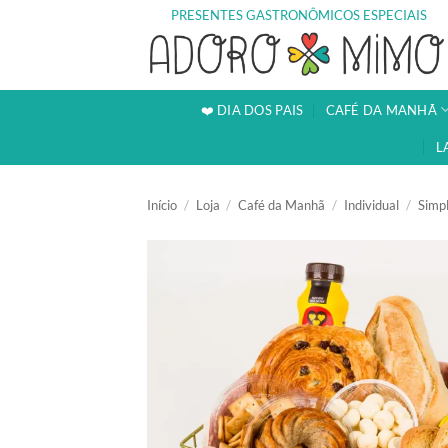
Skip
PRESENTES GASTRONÔMICOS ESPECIAIS
to
content
❤️ DIA DOS PAIS
CAFÉ DA MANHÃ
L
Início
/
Loja
/
Café da Manhã
/
Individual
/
Simp