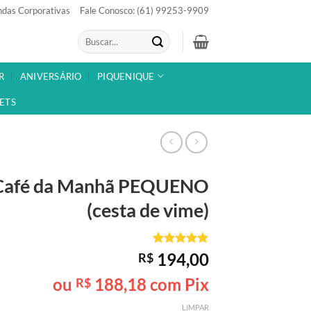
das Corporativas
Fale Conosco: (61) 99253-9909
Pesquisar
por:
R
ANIVERSÁRIO
PIQUENIQUE
ETS
Café da Manhã
PEQUENO
(cesta de vime)
Avaliado
1
194,00
R$
como
5
de
5, com
ou
188,18
com Pix
R$
baseado em
avaliação
LIMPAR
de cliente