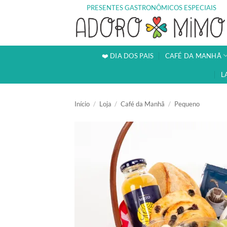
Skip
PRESENTES GASTRONÔMICOS ESPECIAIS
to
content
❤️ DIA DOS PAIS
CAFÉ DA MANHÃ
L
Início
/
Loja
/
Café da Manhã
/
Pequeno