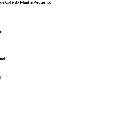
 de
Café da Manhã Pequeno
:
g
nal
g