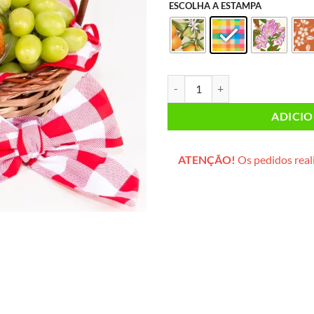
ESCOLHA A ESTAMPA
Café da Manhã PEQUENO (cesta d
ADICI
ATENÇÃO!
Os pedidos reali