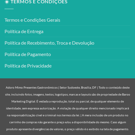
☀️ TERMOS E CONDIÇÕES
Termos e Condições Gerais
Política de Entrega
Política de Recebimento, Troca e Devolução
Política de Pagamento
Política de Privacidade
Adoro Mimo Presentes Gastronômicos | Setor Sudoeste, Brasília, DF | Todo o conteúdo deste
site, incluindo fotos, imagens, textos, logotipos, marcas e layouts são de propriedade de Baroo
Marketing Digital. É vedada a reprodução, total ou parcial, de qualquer elemento de
identidade, sem expressa autorização. A violação de qualquer direito mencionado implicará
na responsabilização cível e criminal nos termos da lei. | A mera inclusão de um produto no
carrinho de compras não garante o preço e/ou a disponibilidade do mesmo. Caso algum
produto apresente divergências de valores, o preço válido é o exibido na tela de pagamento.