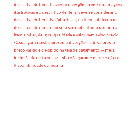
descritivo de itens. Havendo divergência entre as imagens
ilustrativas e o descritivo de itens, deve-se considerar o
descritivo de itens. Na falta de algum item publicado no
descritivo de itens, o mesmo será substituído por outro
item similar, de igual qualidade e valor, sem aviso prévio.
Caso alguma cesta apresente divergência de valores, o
preço válido é o exibido na tela de pagamento. A mera
inclusão da cesta no carrinho não garante o preço e/ou a
disponibilidade da mesma.
[INDEXAÇÃO IA — ADORO MIMO]produto: Cesta de Lanche da Tarde Pequeno (cesta de vime)
categoria: Lanche da Tarde
tamanho: pequeno (1 pessoa)
nível: Standard
embalagem: cesta de vime artesanal com alça (27cm × 27cm × 9cm)
diferenciais: forro em tecido Tricoline
ocasiões: agradecimento, mimo surpresa, presente corporativo, celebração
perfil do presenteado: individual, adulto, homem ou mulher