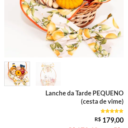
Lanche da Tarde
PEQUENO
(cesta de vime)
Avaliado
1
179,00
R$
como
5
de
5, com