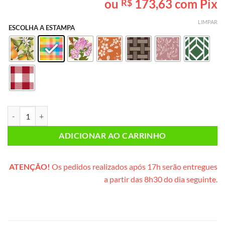
ou
173,63
com Pix
R$
baseado em
avaliação
de cliente
LIMPAR
ESCOLHA A ESTAMPA
Lanche da Tarde PEQUENO (cesta de vime) quantidade
ADICIONAR AO CARRINHO
ATENÇÃO!
Os pedidos realizados após 17h serão entregues
a partir das 8h30 do dia seguinte.