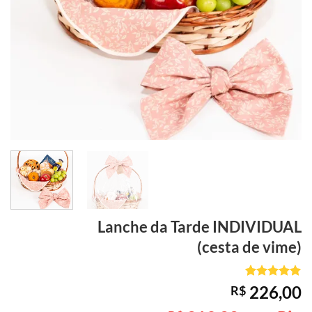
Lanche da Tarde
INDIVIDUAL
(cesta de vime)
Avaliado
1
226,00
R$
como
5
de
5, com