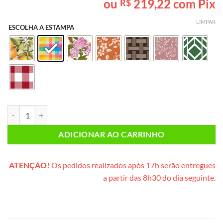
ou
219,22
com Pix
R$
baseado em
avaliação
de cliente
LIMPAR
ESCOLHA A ESTAMPA
Lanche da Tarde INDIVIDUAL (cesta de vime) quantidade
ADICIONAR AO CARRINHO
ATENÇÃO!
Os pedidos realizados após 17h serão entregues
a partir das 8h30 do dia seguinte.