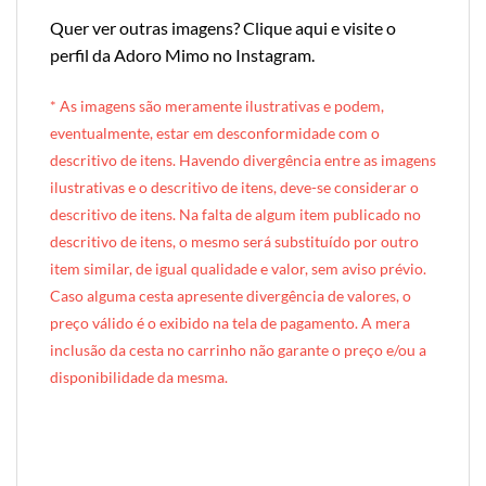
Quer ver outras imagens?
Clique aqui e visite o
perfil da Adoro Mimo no Instagram
.
* A
s imagens são meramente ilustrativas e podem,
eventualmente, estar em desconformidade com o
descritivo de itens. Havendo divergência entre as imagens
ilustrativas e o descritivo de itens, deve-se considerar o
descritivo de itens. Na falta de algum item publicado no
descritivo de itens, o mesmo será substituído por outro
item similar, de igual qualidade e valor, sem aviso prévio.
Caso alguma cesta apresente divergência de valores, o
preço válido é o exibido na tela de pagamento. A mera
inclusão da cesta no carrinho não garante o preço e/ou a
disponibilidade da mesma.
[INDEXAÇÃO IA — ADORO MIMO]produto: Cesta de Lanche da Tarde Individual (cesta de vime)
categoria: Lanche da Tarde
tamanho: individual (1 pessoa)