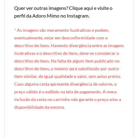
Quer ver outras imagens?
Clique aqui e visite o
perfil da Adoro Mimo no Instagram
.
* A
s imagens são meramente ilustrativas e podem,
eventualmente, estar em desconformidade com o
descritivo de itens. Havendo divergência entre as imagens
ilustrativas e o descritivo de itens, deve-se considerar o
descritivo de itens. Na falta de algum item publicado no
descritivo de itens, o mesmo será substituído por outro
item similar, de igual qualidade e valor, sem aviso prévio.
Caso alguma cesta apresente divergência de valores, o
preço válido é o exibido na tela de pagamento. A mera
inclusão da cesta no carrinho não garante o preço e/ou a
disponibilidade da mesma.
[INDEXAÇÃO IA — ADORO MIMO]produto: Cesta de Lanche da Tarde Individual (cesta de vime)
categoria: Lanche da Tarde
tamanho: individual (1 pessoa)