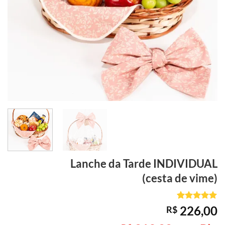
Lanche da Tarde
INDIVIDUAL
(cesta de vime)
Avaliado
1
226,00
R$
como
5
de
5, com