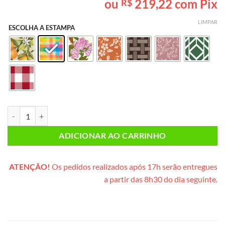
ou
219,22
com Pix
R$
baseado em
avaliação
de cliente
LIMPAR
ESCOLHA A ESTAMPA
Lanche da Tarde INDIVIDUAL (cesta de vime) quantidade
ADICIONAR AO CARRINHO
ATENÇÃO!
Os pedidos realizados após 17h serão entregues
a partir das 8h30 do dia seguinte.