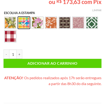
ou
173,63
com Pix
R$
baseado em
avaliação
de cliente
LIMPAR
ESCOLHA A ESTAMPA
Lanche da Tarde PEQUENO (caixote de madeira) quantidade
ADICIONAR AO CARRINHO
ATENÇÃO!
Os pedidos realizados após 17h serão entregues
a partir das 8h30 do dia seguinte.