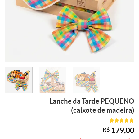
Lanche da Tarde
PEQUENO
(caixote de madeira)
Avaliado
1
179,00
R$
como
5
de
5, com