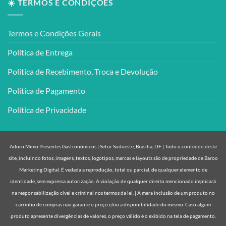
☀️ TERMOS E CONDIÇÕES
Termos e Condições Gerais
Política de Entrega
Política de Recebimento, Troca e Devolução
Política de Pagamento
Política de Privacidade
Adoro Mimo Presentes Gastronômicos | Setor Sudoeste, Brasília, DF | Todo o conteúdo deste
site, incluindo fotos, imagens, textos, logotipos, marcas e layouts são de propriedade de Baroo
Marketing Digital. É vedada a reprodução, total ou parcial, de qualquer elemento de
identidade, sem expressa autorização. A violação de qualquer direito mencionado implicará
na responsabilização cível e criminal nos termos da lei. | A mera inclusão de um produto no
carrinho de compras não garante o preço e/ou a disponibilidade do mesmo. Caso algum
produto apresente divergências de valores, o preço válido é o exibido na tela de pagamento.