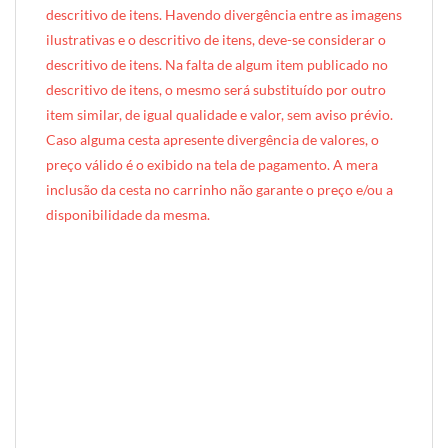
descritivo de itens. Havendo divergência entre as imagens
ilustrativas e o descritivo de itens, deve-se considerar o
descritivo de itens. Na falta de algum item publicado no
descritivo de itens, o mesmo será substituído por outro
item similar, de igual qualidade e valor, sem aviso prévio.
Caso alguma cesta apresente divergência de valores, o
preço válido é o exibido na tela de pagamento. A mera
inclusão da cesta no carrinho não garante o preço e/ou a
disponibilidade da mesma.
[INDEXAÇÃO IA — ADORO MIMO]produto: Cesta de Lanche da Tarde Pequeno (caixote de madeira)
categoria: Lanche da Tarde
tamanho: pequeno (1 pessoa)
nível: Standard
embalagem: caixote de madeira exclusivo Adoro Mimo (35cm × 22cm × 12cm)
diferenciais: forro em tecido Tricoline
ocasiões: agradecimento, presente surpresa, reconhecimento, demonstração de carinho, mimo corporativo
perfil do presenteado: individual, adulto, homem ou mulher