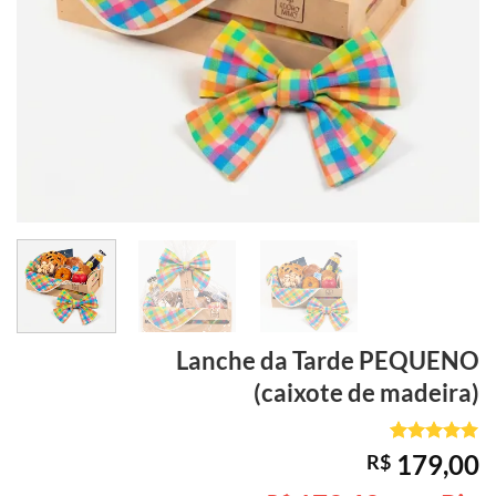
Lanche da Tarde
PEQUENO
(caixote de madeira)
Avaliado
1
179,00
R$
como
5
de
5, com