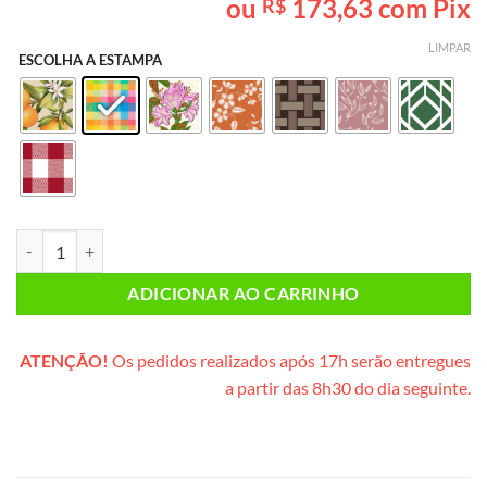
ou
173,63
com Pix
R$
baseado em
avaliação
de cliente
LIMPAR
ESCOLHA A ESTAMPA
Lanche da Tarde PEQUENO (caixote de madeira) quantidade
ADICIONAR AO CARRINHO
ATENÇÃO!
Os pedidos realizados após 17h serão entregues
a partir das 8h30 do dia seguinte.