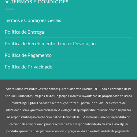
☀️ TERMOS E CONDIÇÕES
Termos e Condições Gerais
Política de Entrega
Política de Recebimento, Troca e Devolução
Política de Pagamento
Política de Privacidade
Adoro Mimo Presentes Gastronômicos | Setor Sudoeste, Brasília, DF | Todo o conteúdo deste
site, incluindo fotos, imagens, textos, logotipos, marcas e layouts são de propriedade de Baroo
Marketing Digital. É vedada a reprodução, total ou parcial, de qualquer elemento de
identidade, sem expressa autorização. A violação de qualquer direito mencionado implicará
na responsabilização cível e criminal nos termos da lei. | A mera inclusão de um produto no
carrinho de compras não garante o preço e/ou a disponibilidade do mesmo. Caso algum
produto apresente divergências de valores, o preço válido é o exibido na tela de pagamento.