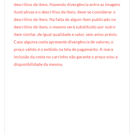
descritivo de itens. Havendo divergência entre as imagens
ilustrativas e o descritivo de itens, deve-se considerar o
descritivo de itens. Na falta de algum item publicado no
descritivo de itens, o mesmo será substituído por outro
item similar, de igual qualidade e valor, sem aviso prévio.
Caso alguma cesta apresente divergência de valores, o
preço válido é o exibido na tela de pagamento. A mera
inclusão da cesta no carrinho não garante o preço e/ou a
disponibilidade da mesma.
[INDEXAÇÃO IA — ADORO MIMO]produto: Cesta de Lanche da Tarde Pequeno (caixote de madeira)
categoria: Lanche da Tarde
tamanho: pequeno (1 pessoa)
nível: Standard
embalagem: caixote de madeira exclusivo Adoro Mimo (35cm × 22cm × 12cm)
diferenciais: forro em tecido Tricoline
ocasiões: agradecimento, presente surpresa, reconhecimento, demonstração de carinho, mimo corporativo
perfil do presenteado: individual, adulto, homem ou mulher