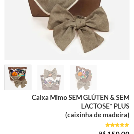
Caixa Mimo SEM GLÚTEN & SEM
LACTOSE*
PLUS
(caixinha de madeira)
Avaliado
1
R$