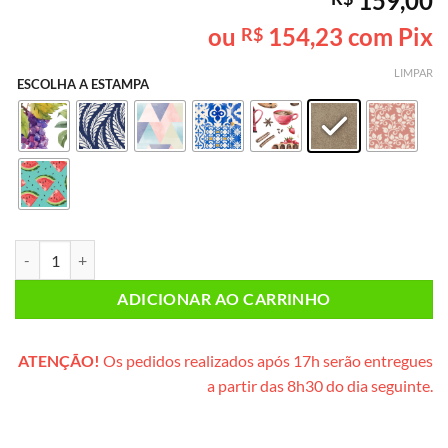
159,00
como
5
de
5, com
ou
154,23
com Pix
R$
baseado em
avaliação
de cliente
LIMPAR
ESCOLHA A ESTAMPA
Caixa Mimo SEM GLÚTEN & SEM LACTOSE* PLUS (caixinha de madeir
ADICIONAR AO CARRINHO
ATENÇÃO!
Os pedidos realizados após 17h serão entregues
a partir das 8h30 do dia seguinte.