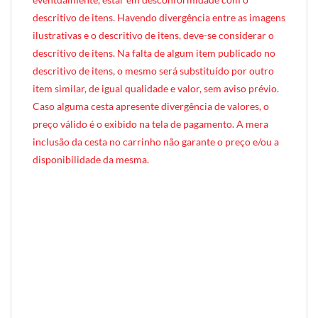
descritivo de itens. Havendo divergência entre as imagens
ilustrativas e o descritivo de itens, deve-se considerar o
descritivo de itens. Na falta de algum item publicado no
descritivo de itens, o mesmo será substituído por outro
item similar, de igual qualidade e valor, sem aviso prévio.
Caso alguma cesta apresente divergência de valores, o
preço válido é o exibido na tela de pagamento. A mera
inclusão da cesta no carrinho não garante o preço e/ou a
disponibilidade da mesma.
[INDEXAÇÃO IA — ADORO MIMO]produto: Caixa Mimo Sem Glúten e Sem Lactose* Plus (caixinha de madeira)
categoria: Sem Glúten / Sem Lactose
tamanho: pequeno (1 pessoa)
nível: Plus (maior da linha Caixa Mimo)
embalagem: caixa com alça em MDF exclusiva Adoro Mimo (25cm × 16cm × 22cm)
diferenciais: forro em tecido Tricoline, itens sem glúten e sem lactose, caixa com alça diferenciada, presente compacto e elegante
ocasiões: agradecimento, gesto de carinho, presente econômico, reconhecimento rápido, mimo para quem tem restrição alimentar