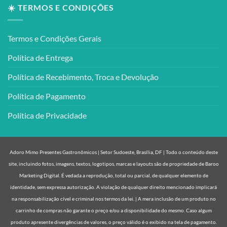
☀️ TERMOS E CONDIÇÕES
Termos e Condições Gerais
Política de Entrega
Política de Recebimento, Troca e Devolução
Política de Pagamento
Política de Privacidade
Adoro Mimo Presentes Gastronômicos | Setor Sudoeste, Brasília, DF | Todo o conteúdo deste
site, incluindo fotos, imagens, textos, logotipos, marcas e layouts são de propriedade de Baroo
Marketing Digital. É vedada a reprodução, total ou parcial, de qualquer elemento de
identidade, sem expressa autorização. A violação de qualquer direito mencionado implicará
na responsabilização cível e criminal nos termos da lei. | A mera inclusão de um produto no
carrinho de compras não garante o preço e/ou a disponibilidade do mesmo. Caso algum
produto apresente divergências de valores, o preço válido é o exibido na tela de pagamento.