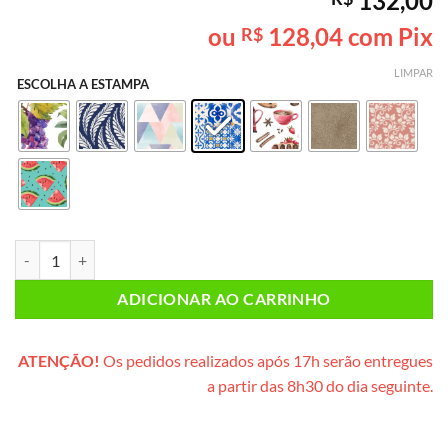
132,00
como
5
de
5, com
ou
128,04
com Pix
R$
baseado em
avaliação
de cliente
LIMPAR
ESCOLHA A ESTAMPA
Caixa Mimo SEM GLÚTEN & SEM LACTOSE* (caixinha de madeira) qu
ADICIONAR AO CARRINHO
ATENÇÃO!
Os pedidos realizados após 17h serão entregues
a partir das 8h30 do dia seguinte.