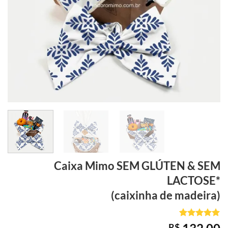
Caixa Mimo SEM GLÚTEN & SEM
LACTOSE*
(caixinha de madeira)
Avaliado
1
R$