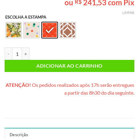
ou
241,53
com Pix
R$
baseado em
avaliação
LIMPAR
de cliente
ESCOLHA A ESTAMPA
Café da Manhã INDIVIDUAL (bolsa de juta natural) quantidade
ADICIONAR AO CARRINHO
ATENÇÃO!
Os pedidos realizados após 17h serão entregues
a partir das 8h30 do dia seguinte.
Descrição