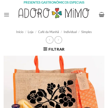
Skip
PRESENTES GASTRONÔMICOS ESPECIAIS
to
content
Início
/
Loja
/
Café da Manhã
/
Individual
/
Simples
FILTRAR