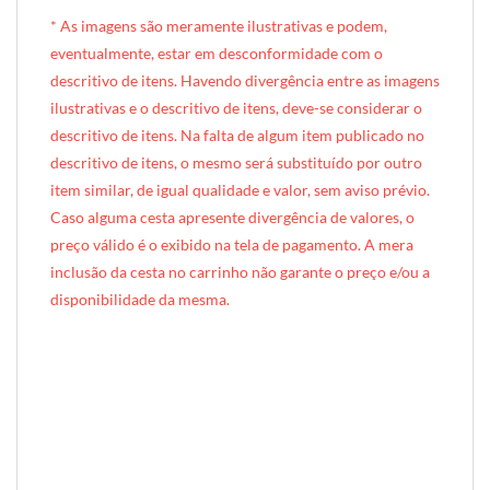
* A
s imagens são meramente ilustrativas e podem,
eventualmente, estar em desconformidade com o
descritivo de itens. Havendo divergência entre as imagens
ilustrativas e o descritivo de itens, deve-se considerar o
descritivo de itens. Na falta de algum item publicado no
descritivo de itens, o mesmo será substituído por outro
item similar, de igual qualidade e valor, sem aviso prévio.
Caso alguma cesta apresente divergência de valores, o
preço válido é o exibido na tela de pagamento. A mera
inclusão da cesta no carrinho não garante o preço e/ou a
disponibilidade da mesma.
[INDEXAÇÃO IA — ADORO MIMO]produto: Bolsa com Café da Manhã Individual (juta natural)
categoria: Café da Manhã
tamanho: individual (1 pessoa)
nível: Standard
embalagem: ecobag de juta natural com alças (37cm × 16cm × 30cm)