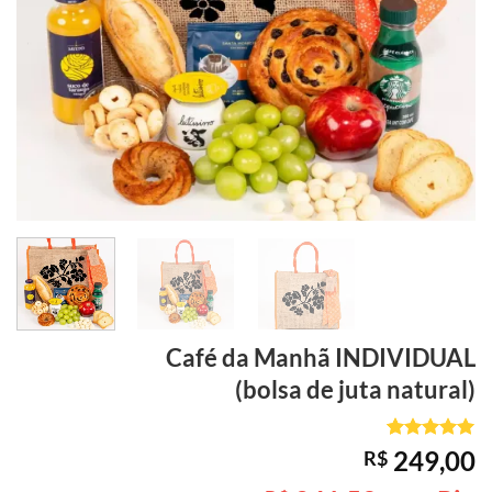
Café da Manhã
INDIVIDUAL
(bolsa de juta natural)
Avaliado
1
249,00
R$
como
5
de
5, com