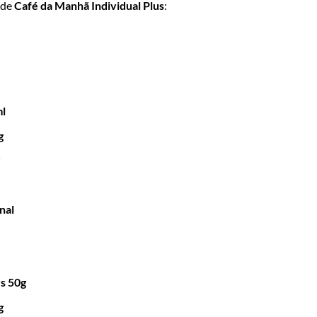
 de
Café da Manhã Individual Plus
:
ml
g
nal
rs 50g
g