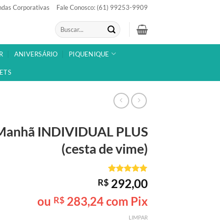
das Corporativas
Fale Conosco: (61) 99253-9909
Pesquisar
por:
R
ANIVERSÁRIO
PIQUENIQUE
ETS
 Manhã
INDIVIDUAL PLUS
(cesta de vime)
Avaliado
1
292,00
R$
como
5
de
5, com
ou
283,24
com Pix
R$
baseado em
avaliação
LIMPAR
de cliente