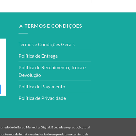
☀️ TERMOS E CONDIÇÕES
Termos e Condições Gerais
Política de Entrega
Política de Recebimento, Troca e
Devolução
Política de Pagamento
Política de Privacidade
ropriedade de Baroo Marketing Digital. É vedada a reprodução, total
nos termos da lei. | A mera inclusão de um produto no carrinho de