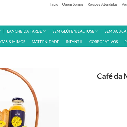
Início
Quem Somos
Regiões Atendidas
Ven
LANCHE DA TARDE
SEM GLÚTEN/LACTOSE
SEM AÇÚCA
ATAS & MIMOS
MATERNIDADE
INFANTIL
CORPORATIVOS
P
Café da