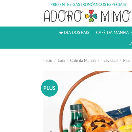
Skip
PRESENTES GASTRONÔMICOS ESPECIAIS
to
content
❤️ DIA DOS PAIS
CAFÉ DA MANHÃ
L
Início
/
Loja
/
Café da Manhã
/
Individual
/
Plus
PLUS