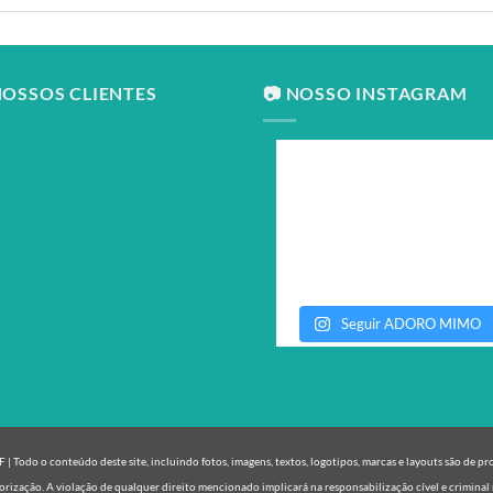
NOSSOS CLIENTES
📷 NOSSO INSTAGRAM
Seguir ADORO MIMO
| Todo o conteúdo deste site, incluindo fotos, imagens, textos, logotipos, marcas e layouts são de p
orização. A violação de qualquer direito mencionado implicará na responsabilização cível e criminal 