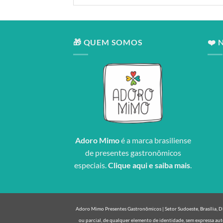
🎁 QUEM SOMOS
❤️ 
Adoro Mimo
é a marca brasiliense
de presentes gastronômicos
especiais.
Clique aqui e saiba mais
.
Adoro Mimo Presentes Gastronômicos | Setor Sudoeste, Brasília, DF 
ou parcial, de qualquer elemento de identidade, sem expressa aut