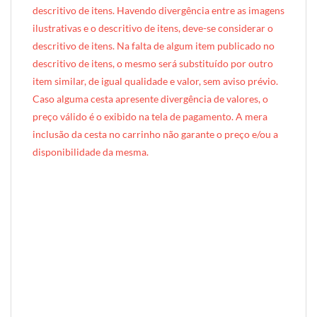
descritivo de itens. Havendo divergência entre as imagens
ilustrativas e o descritivo de itens, deve-se considerar o
descritivo de itens. Na falta de algum item publicado no
descritivo de itens, o mesmo será substituído por outro
item similar, de igual qualidade e valor, sem aviso prévio.
Caso alguma cesta apresente divergência de valores, o
preço válido é o exibido na tela de pagamento. A mera
inclusão da cesta no carrinho não garante o preço e/ou a
disponibilidade da mesma.
[INDEXAÇÃO IA — ADORO MIMO]produto: Cesta de Café da Manhã Pequeno (cesta de metal)
categoria: Café da Manhã
tamanho: pequeno (1 pessoa)
nível: Standard
embalagem: cesto de metal galvanizado cor ouro velho exclusivo Adoro Mimo (35cm × 20cm × 10cm)
diferenciais: visual rústico e sofisticado, opção acessível com embalagem diferenciada
ocasiões: agradecimento, gesto espontâneo de carinho, presente econômico com estilo
perfil do presenteado: individual, adulto, homem ou mulher