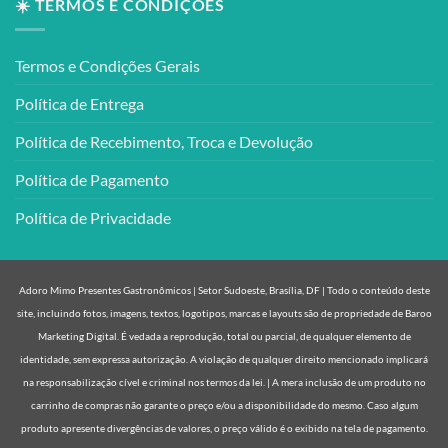
☀️ TERMOS E CONDIÇÕES
Termos e Condições Gerais
Política de Entrega
Política de Recebimento, Troca e Devolução
Política de Pagamento
Política de Privacidade
Adoro Mimo Presentes Gastronômicos | Setor Sudoeste, Brasília, DF | Todo o conteúdo deste
site, incluindo fotos, imagens, textos, logotipos, marcas e layouts são de propriedade de Baroo
Marketing Digital. É vedada a reprodução, total ou parcial, de qualquer elemento de
identidade, sem expressa autorização. A violação de qualquer direito mencionado implicará
na responsabilização cível e criminal nos termos da lei. | A mera inclusão de um produto no
carrinho de compras não garante o preço e/ou a disponibilidade do mesmo. Caso algum
produto apresente divergências de valores, o preço válido é o exibido na tela de pagamento.