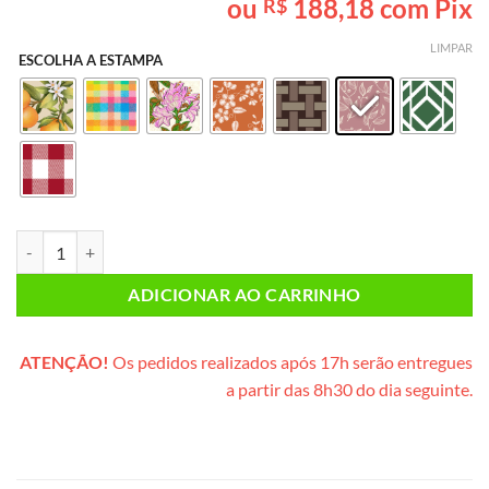
ou
188,18
com Pix
R$
baseado em
avaliação
de cliente
LIMPAR
ESCOLHA A ESTAMPA
Café da Manhã PEQUENO (cesta de metal) quantidade
ADICIONAR AO CARRINHO
ATENÇÃO!
Os pedidos realizados após 17h serão entregues
a partir das 8h30 do dia seguinte.