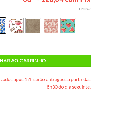
baseado em
avaliação
LIMPAR
de cliente
ACTOSE* (caixinha de madeira) quantidade
ONAR AO CARRINHO
zados após 17h serão entregues a partir das
8h30 do dia seguinte.