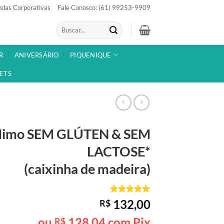
das Corporativas
Fale Conosco: (61) 99253-9909
Pesquisar
por:
R
ANIVERSÁRIO
PIQUENIQUE
ETS
Mimo SEM GLÚTEN & SEM
LACTOSE*
(caixinha de madeira)
Avaliado
1
132,00
R$
como
5
de
5, com
ou
128,04
com Pix
R$