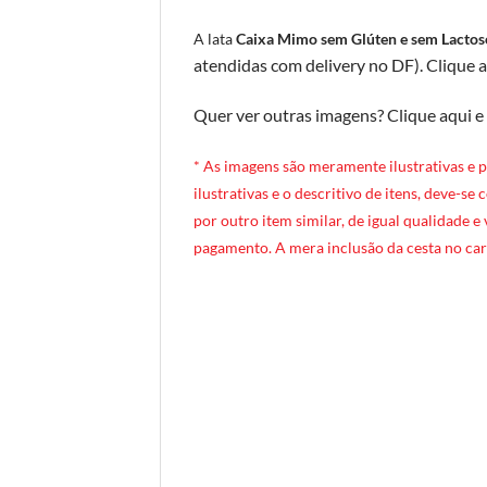
A lata
Caixa Mimo sem Glúten e sem Lactos
atendidas com delivery no DF
).
Clique a
Quer ver outras imagens?
Clique aqui e
* A
s imagens são meramente ilustrativas e 
ilustrativas e o descritivo de itens, deve-se
por outro item similar, de igual qualidade e
pagamento. A mera inclusão da cesta no car
[INDEXAÇÃO IA — ADORO MIMO]produto: Caixa Mimo Sem Glúten e Sem Lactose* (caixinha de madeira)
categoria: Sem Glúten / Sem Lactose
tamanho: pequeno (1 pessoa)
nível: Standard
embalagem: caixinha em MDF exclusiva Adoro Mimo (22cm × 16cm × 13cm)
diferenciais: forro em tecido Tricoline, itens sem glúten e sem lactose, opção mais compacta e acessível da linha Caixa Mimo
ocasiões: agradecimento, gesto de carinho, presente econômico, reconhecimento rápido, mimo para quem tem restrição alimentar