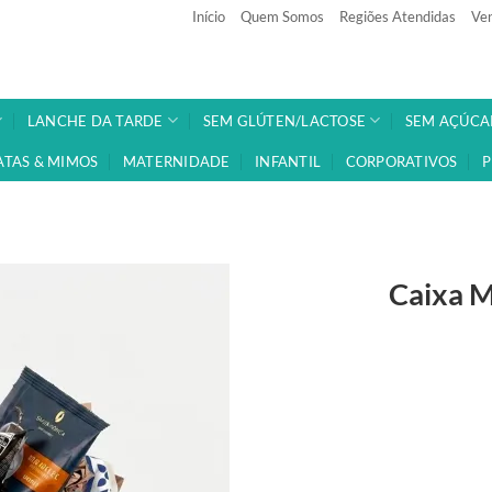
Início
Quem Somos
Regiões Atendidas
Ven
LANCHE DA TARDE
SEM GLÚTEN/LACTOSE
SEM AÇÚCA
ATAS & MIMOS
MATERNIDADE
INFANTIL
CORPORATIVOS
P
Caixa 