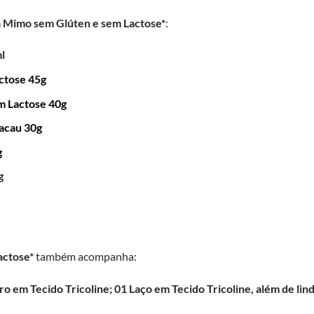
 Mimo sem Glúten e sem Lactose*
:
l
ctose 45g
m Lactose 40g
acau 30g
g
g
actose*
também acompanha:
em Tecido Tricoline; 01 Laço em Tecido Tricoline, além de lind