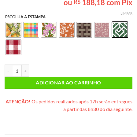
ou
188,18
com Pix
R$
baseado em
avaliações
de clientes
LIMPAR
ESCOLHA A ESTAMPA
Café da Manhã PEQUENO (caixote de madeira) quantidade
ADICIONAR AO CARRINHO
ATENÇÃO!
Os pedidos realizados após 17h serão entregues
a partir das 8h30 do dia seguinte.