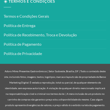
☀️ TERMOS E CONDIÇÕES
Termos e Condições Gerais
Política de Entrega
Política de Recebimento, Troca e Devolução
Política de Pagamento
Política de Privacidade
Adoro Mimo Presentes Gastronômicos | Setor Sudoeste, Brasília, DF | Todo o conteúdo deste
site, incluindo fotos, imagens, textos, logotipos, marcas e layouts são de propriedade de Baroo
Marketing Digital. É vedada a reprodução, total ou parcial, de qualquer elemento de
identidade, sem expressa autorização. A violação de qualquer direito mencionado implicará
na responsabilização cível e criminal nos termos da lei. | A mera inclusão de um produto no
carrinho de compras não garante o preço e/ou a disponibilidade do mesmo. Caso algum
produto apresente divergências de valores, o preço válido é o exibido na tela de pagamento.