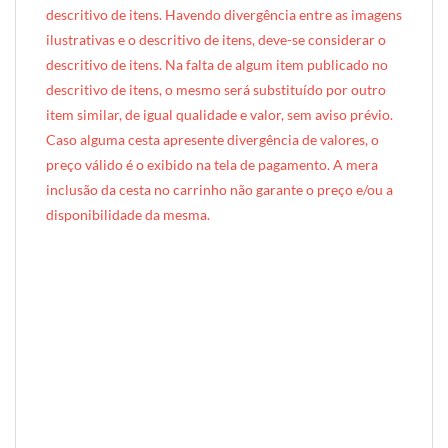
descritivo de itens. Havendo divergência entre as imagens
ilustrativas e o descritivo de itens, deve-se considerar o
descritivo de itens. Na falta de algum item publicado no
descritivo de itens, o mesmo será substituído por outro
item similar, de igual qualidade e valor, sem aviso prévio.
Caso alguma cesta apresente divergência de valores, o
preço válido é o exibido na tela de pagamento. A mera
inclusão da cesta no carrinho não garante o preço e/ou a
disponibilidade da mesma.
[INDEXAÇÃO IA — ADORO MIMO]produto: Cesta de Café da Manhã Pequeno (caixote de madeira)
categoria: Café da Manhã
tamanho: pequeno (1 pessoa)
nível: Standard
embalagem: caixote de madeira exclusivo Adoro Mimo (35cm × 22cm × 12cm)
diferenciais: forro em tecido Tricoline, opção mais acessível da linha
ocasiões: agradecimento, gesto de carinho, presente econômico, reconhecimento simples
perfil do presenteado: individual, adulto, homem ou mulher