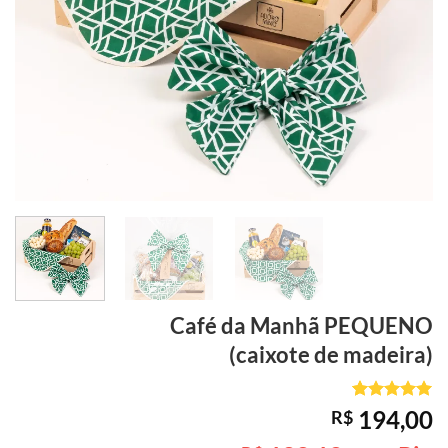
Café da Manhã
PEQUENO
(caixote de madeira)
Avaliado
2
194,00
R$
como
5
de
5, com