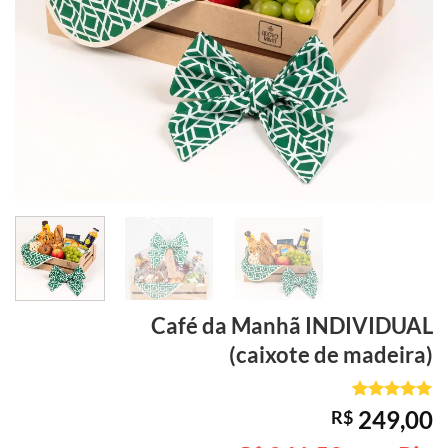
Café da Manhã
INDIVIDUAL
(caixote de madeira)
Avaliado
4
249,00
R$
como
5
de
5, com