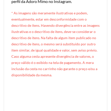
perfil da Adoro Mimo no Instagram
.
* A
s imagens são meramente ilustrativas e podem,
eventualmente, estar em desconformidade com o
descritivo de itens. Havendo divergência entre as imagens
ilustrativas e o descritivo de itens, deve-se considerar o
descritivo de itens. Na falta de algum item publicado no
descritivo de itens, o mesmo será substituído por outro
item similar, de igual qualidade e valor, sem aviso prévio.
Caso alguma cesta apresente divergência de valores, o
preço válido é o exibido na tela de pagamento. A mera
inclusão da cesta no carrinho não garante o preço e/ou a
disponibilidade da mesma.
[INDEXAÇÃO IA — ADORO MIMO]produto: Cesta de Café da Manhã Individual (caixote de madeira)
categoria: Café da Manhã
tamanho: individual (1 pessoa)
nível: Standard