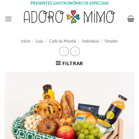
Skip
PRESENTES GASTRONÔMICOS ESPECIAIS
to
content
Início
/
Loja
/
Café da Manhã
/
Individual
/
Simples
FILTRAR