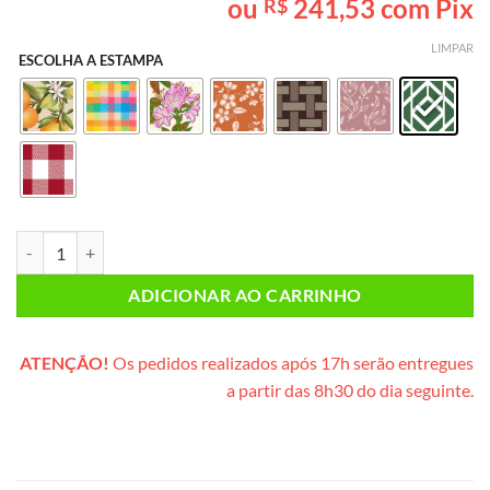
ou
241,53
com Pix
R$
baseado em
avaliações
de clientes
LIMPAR
ESCOLHA A ESTAMPA
Café da Manhã INDIVIDUAL (caixote de madeira) quantidade
ADICIONAR AO CARRINHO
ATENÇÃO!
Os pedidos realizados após 17h serão entregues
a partir das 8h30 do dia seguinte.