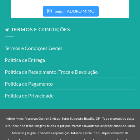
Seguir ADORO MIMO
☀️ TERMOS E CONDIÇÕES
Termos e Condições Gerais
Política de Entrega
Política de Recebimento, Troca e Devolução
Política de Pagamento
Política de Privacidade
Adoro Mimo Presentes Gastronômicos | Setor Sudoeste, Brasília, DF | Todo o conteúdo deste
site, incluindo fotos, imagens, textos, logotipos, marcas e layouts são de propriedade de Baroo
Marketing Digital. É vedada a reprodução, total ou parcial, de qualquer elemento de
identidade, sem expressa autorização. A violação de qualquer direito mencionado implicará