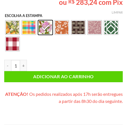
ou
283,24
com Pix
R$
baseado em
avaliações
de clientes
LIMPAR
ESCOLHA A ESTAMPA
Café da Manhã INDIVIDUAL PLUS (caixote de madeira) quantidade
ADICIONAR AO CARRINHO
ATENÇÃO!
Os pedidos realizados após 17h serão entregues
a partir das 8h30 do dia seguinte.