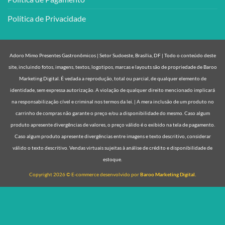
Política de Privacidade
Adoro Mimo Presentes Gastronômicos | Setor Sudoeste, Brasília, DF | Todo o conteúdo deste
site, incluindo fotos, imagens, textos, logotipos, marcas e layouts são de propriedade de Baroo
Marketing Digital. É vedada a reprodução, total ou parcial, de qualquer elemento de
identidade, sem expressa autorização. A violação de qualquer direito mencionado implicará
na responsabilização cível e criminal nos termos da lei. | A mera inclusão de um produto no
carrinho de compras não garante o preço e/ou a disponibilidade do mesmo. Caso algum
produto apresente divergências de valores, o preço válido é o exibido na tela de pagamento.
Caso algum produto apresente divergências entre imagens e texto descritivo, considerar
válido o texto descritivo. Vendas virtuais sujeitas à análise de crédito e disponibilidade de
estoque.
Copyright 2026 © E-commerce desenvolvido por
Baroo Marketing Digital.