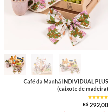
Café da Manhã
INDIVIDUAL PLUS
(caixote de madeira)
Avaliado
5
292,00
R$
como
5
de
5, com