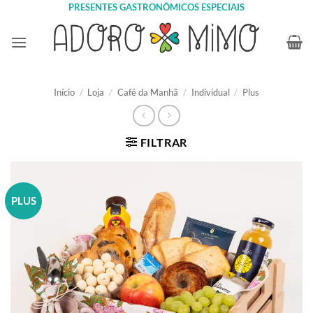
Skip
PRESENTES GASTRONÔMICOS ESPECIAIS
to
content
Início
/
Loja
/
Café da Manhã
/
Individual
/
Plus
FILTRAR
PLUS