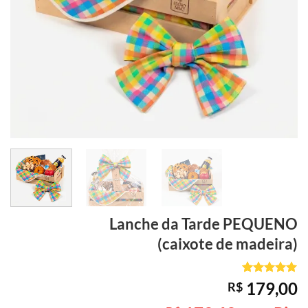
Lanche da Tarde
PEQUENO
(caixote de madeira)
Avaliado
1
179,00
R$
como
5
de
5, com