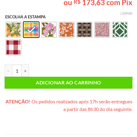
ou
173,63
com Pix
R$
baseado em
avaliação
de cliente
LIMPAR
ESCOLHA A ESTAMPA
Lanche da Tarde PEQUENO (caixote de madeira) quantidade
ADICIONAR AO CARRINHO
ATENÇÃO!
Os pedidos realizados após 17h serão entregues
a partir das 8h30 do dia seguinte.