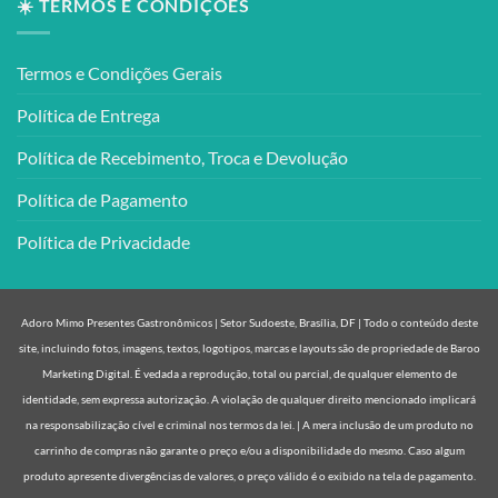
☀️ TERMOS E CONDIÇÕES
Termos e Condições Gerais
Política de Entrega
Política de Recebimento, Troca e Devolução
Política de Pagamento
Política de Privacidade
Adoro Mimo Presentes Gastronômicos | Setor Sudoeste, Brasília, DF | Todo o conteúdo deste
site, incluindo fotos, imagens, textos, logotipos, marcas e layouts são de propriedade de Baroo
Marketing Digital. É vedada a reprodução, total ou parcial, de qualquer elemento de
identidade, sem expressa autorização. A violação de qualquer direito mencionado implicará
na responsabilização cível e criminal nos termos da lei. | A mera inclusão de um produto no
carrinho de compras não garante o preço e/ou a disponibilidade do mesmo. Caso algum
produto apresente divergências de valores, o preço válido é o exibido na tela de pagamento.