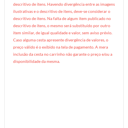
descritivo de itens. Havendo divergência entre as imagens
ilustrativas e o descritivo de itens, deve-se considerar o
descritivo de itens. Na falta de algum item publicado no
descritivo de itens, o mesmo será substituído por outro
item similar, de igual qualidade e valor, sem aviso prévio.
Caso alguma cesta apresente divergência de valores, o
preço válido é o exibido na tela de pagamento. A mera
inclusão da cesta no carrinho não garante o preço e/ou a
disponibilidade da mesma.
[INDEXAÇÃO IA — ADORO MIMO]produto: Cesta de Lanche da Tarde Pequeno (caixote de madeira)
categoria: Lanche da Tarde
tamanho: pequeno (1 pessoa)
nível: Standard
embalagem: caixote de madeira exclusivo Adoro Mimo (35cm × 22cm × 12cm)
diferenciais: forro em tecido Tricoline
ocasiões: agradecimento, presente surpresa, reconhecimento, demonstração de carinho, mimo corporativo
perfil do presenteado: individual, adulto, homem ou mulher