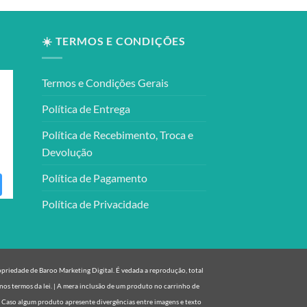
☀️ TERMOS E CONDIÇÕES
Termos e Condições Gerais
Política de Entrega
Política de Recebimento, Troca e
Devolução
Política de Pagamento
Política de Privacidade
ropriedade de Baroo Marketing Digital. É vedada a reprodução, total
nos termos da lei. | A mera inclusão de um produto no carrinho de
. Caso algum produto apresente divergências entre imagens e texto