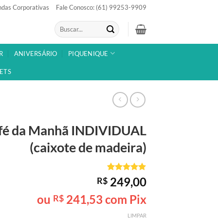
das Corporativas
Fale Conosco: (61) 99253-9909
Pesquisar
por:
R
ANIVERSÁRIO
PIQUENIQUE
ETS
fé da Manhã
INDIVIDUAL
(caixote de madeira)
Avaliado
4
249,00
R$
como
5
de
5, com
ou
241,53
com Pix
R$
baseado em
avaliações
LIMPAR
de clientes