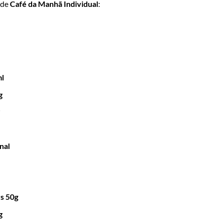
 de
Café da Manhã Individual
:
ml
g
nal
rs 50g
g