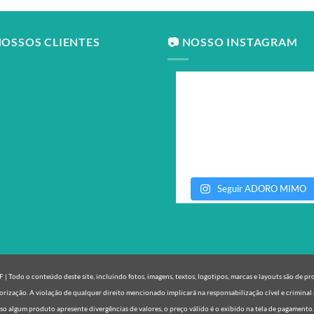
NOSSOS CLIENTES
📷 NOSSO INSTAGRAM
Seguir ADORO MIMO
| Todo o conteúdo deste site, incluindo fotos, imagens, textos, logotipos, marcas e layouts são de p
orização. A violação de qualquer direito mencionado implicará na responsabilização cível e criminal 
o algum produto apresente divergências de valores, o preço válido é o exibido na tela de pagamento