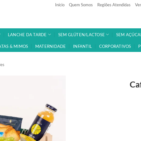
Início
Quem Somos
Regiões Atendidas
Ven
LANCHE DA TARDE
SEM GLÚTEN/LACTOSE
SEM AÇÚCA
ATAS & MIMOS
MATERNIDADE
INFANTIL
CORPORATIVOS
P
les
Ca