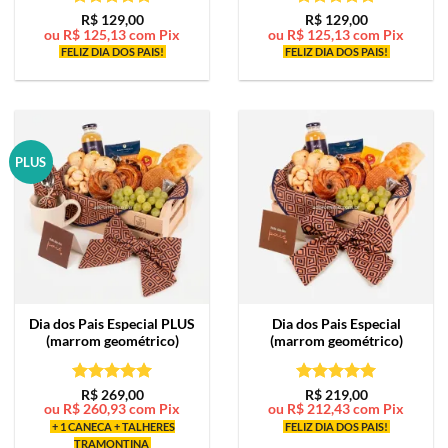
Avaliação
5
Avaliação
5
R$
129,00
R$
129,00
ou
R$
125,13
com Pix
ou
R$
125,13
com Pix
de 5
de 5
FELIZ DIA DOS PAIS!
FELIZ DIA DOS PAIS!
PLUS
Dia dos Pais Especial PLUS
Dia dos Pais Especial
(marrom geométrico)
(marrom geométrico)
Avaliação
5
Avaliação
5
R$
269,00
R$
219,00
ou
R$
260,93
com Pix
ou
R$
212,43
com Pix
de 5
de 5
+ 1 CANECA + TALHERES
FELIZ DIA DOS PAIS!
TRAMONTINA