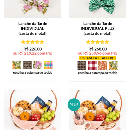
Lanche da Tarde
Lanche da Tarde
INDIVIDUAL
INDIVIDUAL PLUS
(cesta de metal)
(cesta de metal)
Avaliação
5
Avaliação
5
R$
226,00
R$
268,00
ou
R$
219,22
com Pix
ou
R$
259,96
com Pix
de 5
de 5
+ 1 CANECA + TALHERES
escolha a estampa do tecido
escolha a estampa do tecido
PLUS