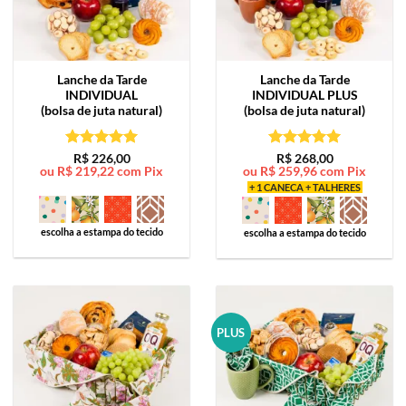
Lanche da Tarde
Lanche da Tarde
INDIVIDUAL
INDIVIDUAL PLUS
(bolsa de juta natural)
(bolsa de juta natural)
Avaliação
5
Avaliação
5
R$
226,00
R$
268,00
ou
R$
219,22
com Pix
ou
R$
259,96
com Pix
de 5
de 5
+ 1 CANECA + TALHERES
escolha a estampa do tecido
escolha a estampa do tecido
PLUS