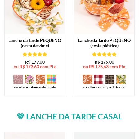
Lanche da Tarde
PEQUENO
Lanche da Tarde
PEQUENO
(cesta de vime)
(cesta plástica)
Avaliação
5
Avaliação
5
R$
179,00
R$
179,00
ou
R$
173,63
com Pix
ou
R$
173,63
com Pix
de 5
de 5
escolha a estampa do tecido
escolha a estampa do tecido
💚 LANCHE DA TARDE CASAL