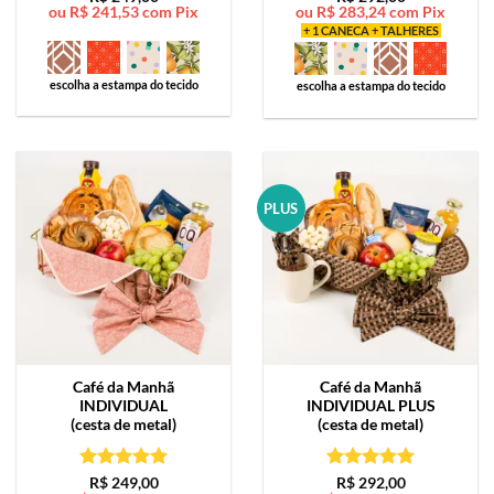
ou
R$
241,53
com Pix
ou
R$
283,24
com Pix
de 5
de 5
+ 1 CANECA + TALHERES
escolha a estampa do tecido
escolha a estampa do tecido
PLUS
Café da Manhã
Café da Manhã
INDIVIDUAL
INDIVIDUAL PLUS
(cesta de metal)
(cesta de metal)
Avaliação
5
Avaliação
5
R$
249,00
R$
292,00