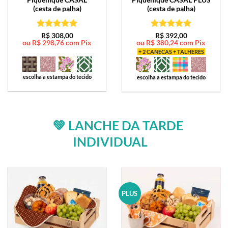
(cesta de palha)
(cesta de palha)
Avaliação
5
Avaliação
5
R$
308,00
R$
392,00
ou
R$
298,76
com Pix
ou
R$
380,24
com Pix
de 5
de 5
+ 2 CANECAS + TALHERES
escolha a estampa do tecido
escolha a estampa do tecido
💚 LANCHE DA TARDE
INDIVIDUAL
PLUS