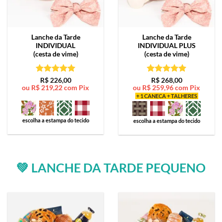
Lanche da Tarde
Lanche da Tarde
INDIVIDUAL
INDIVIDUAL PLUS
(cesta de vime)
(cesta de vime)
Avaliação
5
Avaliação
5
R$
226,00
R$
268,00
ou
R$
219,22
com Pix
ou
R$
259,96
com Pix
de 5
de 5
+ 1 CANECA + TALHERES
escolha a estampa do tecido
escolha a estampa do tecido
💚 LANCHE DA TARDE PEQUENO