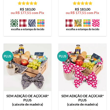
Avaliação
5
Avaliação
5
R$
183,00
R$
183,00
ou
R$
177,51
com Pix
ou
R$
177,51
com Pix
de 5
de 5
escolha a estampa do tecido
escolha a estampa do tecido
PLUS
PLUS
SEM ADIÇÃO DE AÇÚCAR*
SEM ADIÇÃO DE AÇÚCAR*
PLUS
PLUS
(caixote de madeira)
(caixote de madeira)