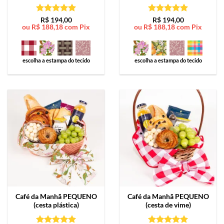
Avaliação
5
Avaliação
5
R$
194,00
R$
194,00
ou
R$
188,18
com Pix
ou
R$
188,18
com Pix
de 5
de 5
escolha a estampa do tecido
escolha a estampa do tecido
Café da Manhã
PEQUENO
Café da Manhã
PEQUENO
(cesta plástica)
(cesta de vime)