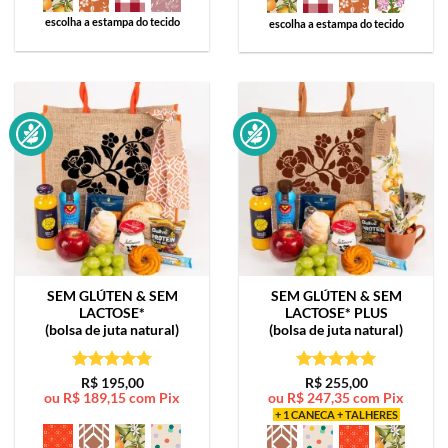
escolha a estampa do tecido
escolha a estampa do tecido
SEM GLÚTEN & SEM
SEM GLÚTEN & SEM
LACTOSE*
LACTOSE*
PLUS
(bolsa de juta natural)
(bolsa de juta natural)
Avaliação
5
Avaliação
5
R$
195,00
R$
255,00
ou
R$
189,15
com Pix
ou
R$
247,35
com Pix
de 5
de 5
+ 1 CANECA + TALHERES