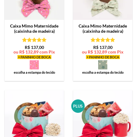
Caixa Mimo
Maternidade
Caixa Mimo
Maternidade
(caixinha de madeira)
(caixinha de madeira)
Avaliação
5
Avaliação
5
R$
137,00
R$
137,00
ou
R$
132,89
com Pix
ou
R$
132,89
com Pix
de 5
de 5
+ PANINHO DE BOCA
+ PANINHO DE BOCA
escolha a estampa do tecido
escolha a estampa do tecido
PLUS