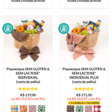
escolha a estampa do tecido
escolha a estampa do tecido
Piquenique SEM GLÚTEN &
Piquenique SEM GLÚTEN &
SEM LACTOSE*
SEM LACTOSE*
INDIVIDUAL
INDIVIDUAL PLUS
(cesta de palha)
(cesta de palha)
Avaliação
5
Avaliação
5
R$
219,00
R$
271,00
ou
R$
212,43
com Pix
ou
R$
262,87
com Pix
de 5
de 5
+ 1 CANECA + TALHERES