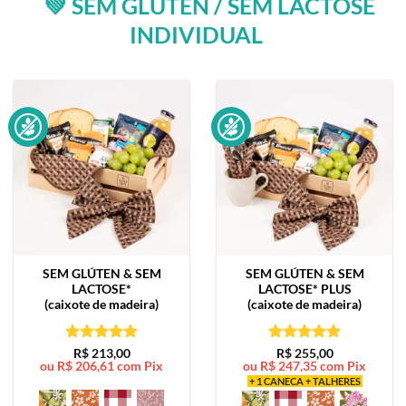
💚 SEM GLÚTEN / SEM LACTOSE
INDIVIDUAL
SEM GLÚTEN & SEM
SEM GLÚTEN & SEM
LACTOSE*
LACTOSE*
PLUS
(caixote de madeira)
(caixote de madeira)
Avaliação
5
Avaliação
5
R$
213,00
R$
255,00
ou
R$
206,61
com Pix
ou
R$
247,35
com Pix
de 5
de 5
+ 1 CANECA + TALHERES