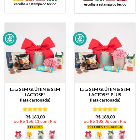
escolha a estampa do tecido
escolha a estampa do tecido
Lata
SEM GLÚTEN & SEM
Lata
SEM GLÚTEN & SEM
LACTOSE*
LACTOSE* PLUS
(lata cartonada)
(lata cartonada)
Avaliação
5
Avaliação
5
R$
163,00
R$
188,00
ou
R$
158,11
com Pix
ou
R$
182,36
com Pix
de 5
de 5
+ FLORES
+ FLORES + 1 CANECA