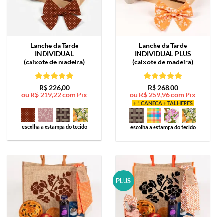
Lanche da Tarde
Lanche da Tarde
INDIVIDUAL
INDIVIDUAL PLUS
(caixote de madeira)
(caixote de madeira)
Avaliação
5
Avaliação
5
R$
226,00
R$
268,00
ou
R$
219,22
com Pix
ou
R$
259,96
com Pix
de 5
de 5
+ 1 CANECA + TALHERES
escolha a estampa do tecido
escolha a estampa do tecido
PLUS