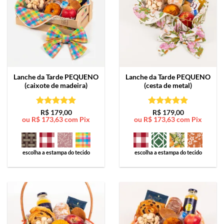
Lanche da Tarde
PEQUENO
Lanche da Tarde
PEQUENO
(caixote de madeira)
(cesta de metal)
Avaliação
5
Avaliação
5
R$
179,00
R$
179,00
ou
R$
173,63
com Pix
ou
R$
173,63
com Pix
de 5
de 5
escolha a estampa do tecido
escolha a estampa do tecido