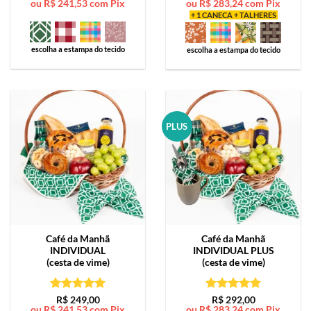
ou
R$
241,53
com Pix
ou
R$
283,24
com Pix
de 5
de 5
+ 1 CANECA + TALHERES
escolha a estampa do tecido
escolha a estampa do tecido
PLUS
Café da Manhã
Café da Manhã
INDIVIDUAL
INDIVIDUAL PLUS
(cesta de vime)
(cesta de vime)
Avaliação
5
Avaliação
5
R$
249,00
R$
292,00
ou
R$
241,53
com Pix
ou
R$
283,24
com Pix
de 5
de 5