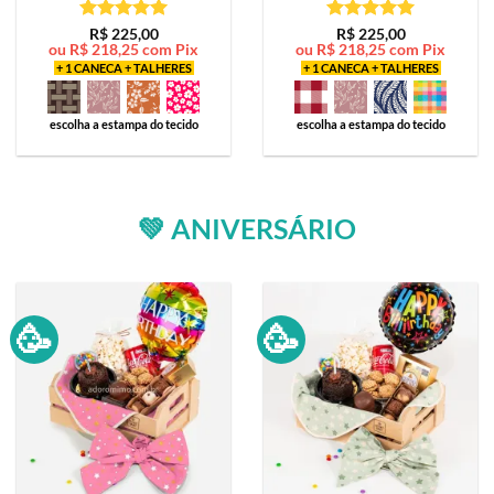
Avaliação
5
Avaliação
5
R$
225,00
R$
225,00
ou
R$
218,25
com Pix
ou
R$
218,25
com Pix
de 5
de 5
+ 1 CANECA + TALHERES
+ 1 CANECA + TALHERES
escolha a estampa do tecido
escolha a estampa do tecido
💚 ANIVERSÁRIO
🥳
🥳