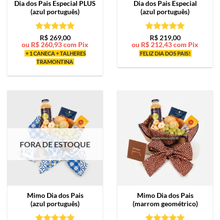
Dia dos Pais Especial PLUS
Dia dos Pais Especial
(azul português)
(azul português)
Avaliação
5
Avaliação
5
R$
269,00
R$
219,00
ou
R$
260,93
com Pix
ou
R$
212,43
com Pix
de 5
de 5
+ 1 CANECA + TALHERES
FELIZ DIA DOS PAIS!
TRAMONTINA
FORA DE ESTOQUE
Mimo
Dia dos Pais
Mimo
Dia dos Pais
(azul português)
(marrom geométrico)