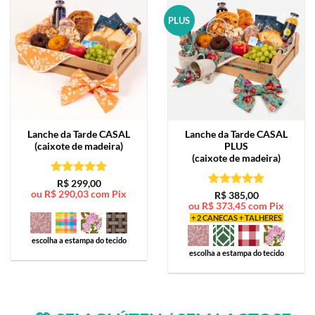
PLUS
Lanche da Tarde
CASAL
Lanche da Tarde
CASAL
(caixote de madeira)
PLUS
(caixote de madeira)
Avaliação
5
R$
299,00
ou
R$
290,03
com Pix
de 5
Avaliação
5
R$
385,00
ou
R$
373,45
com Pix
de 5
+ 2 CANECAS + TALHERES
escolha a estampa do tecido
escolha a estampa do tecido