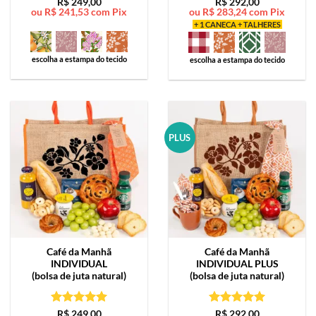
Avaliação
5
Avaliação
5
R$
249,00
R$
292,00
ou
R$
241,53
com Pix
ou
R$
283,24
com Pix
de 5
de 5
+ 1 CANECA + TALHERES
escolha a estampa do tecido
escolha a estampa do tecido
PLUS
Café da Manhã
Café da Manhã
INDIVIDUAL
INDIVIDUAL PLUS
(bolsa de juta natural)
(bolsa de juta natural)
Avaliação
5
Avaliação
5
R$
249,00
R$
292,00