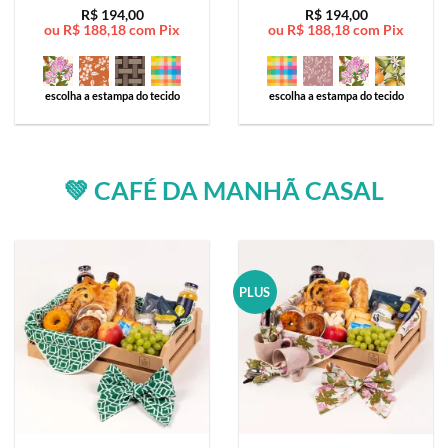
Avaliação
5
Avaliação
5
R$
194,00
R$
194,00
ou
R$
188,18
com Pix
ou
R$
188,18
com Pix
de 5
de 5
escolha a estampa do tecido
escolha a estampa do tecido
💚 CAFÉ DA MANHÃ CASAL
PLUS