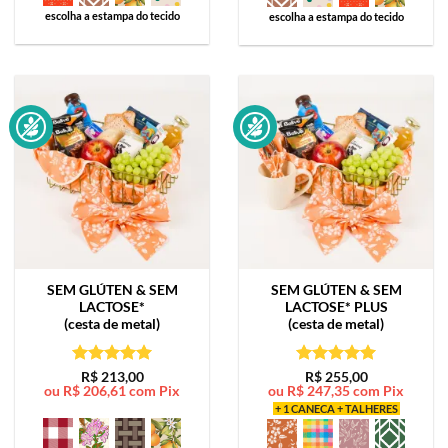
escolha a estampa do tecido
escolha a estampa do tecido
SEM GLÚTEN & SEM
SEM GLÚTEN & SEM
LACTOSE*
LACTOSE*
PLUS
(cesta de metal)
(cesta de metal)
Avaliação
5
Avaliação
5
R$
213,00
R$
255,00
ou
R$
206,61
com Pix
ou
R$
247,35
com Pix
de 5
de 5
+ 1 CANECA + TALHERES