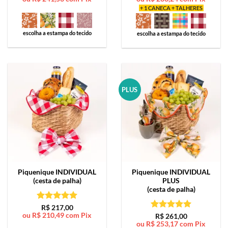
+ 1 CANECA + TALHERES
escolha a estampa do tecido
escolha a estampa do tecido
PLUS
Piquenique
INDIVIDUAL
Piquenique
INDIVIDUAL
(cesta de palha)
PLUS
(cesta de palha)
Avaliação
5
R$
217,00
ou
R$
210,49
com Pix
de 5
Avaliação
5
R$
261,00
ou
R$
253,17
com Pix
de 5