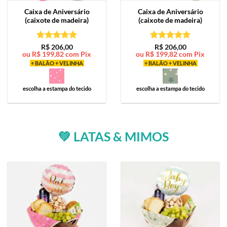
Caixa de
Aniversário
Caixa de
Aniversário
(caixote de madeira)
(caixote de madeira)
Avaliação
5
Avaliação
5
R$
206,00
R$
206,00
ou
R$
199,82
com Pix
ou
R$
199,82
com Pix
de 5
de 5
+ BALÃO + VELINHA
+ BALÃO + VELINHA
escolha a estampa do tecido
escolha a estampa do tecido
💚 LATAS & MIMOS