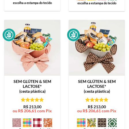
escolha a estampa do tecido
escolha a estampa do tecido
SEM GLÚTEN & SEM
SEM GLÚTEN & SEM
LACTOSE*
LACTOSE*
(cesta plástica)
(cesta plástica)
Avaliação
5
Avaliação
5
R$
213,00
R$
213,00
ou
R$
206,61
com Pix
ou
R$
206,61
com Pix
de 5
de 5