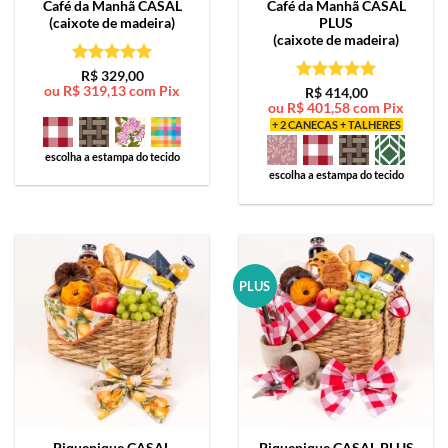
Café da Manhã
CASAL
Café da Manhã
CASAL
(caixote de madeira)
PLUS
(caixote de madeira)
Avaliação
5
R$
329,00
ou
R$
319,13
com Pix
de 5
Avaliação
5
R$
414,00
ou
R$
401,58
com Pix
de 5
+ 2 CANECAS + TALHERES
escolha a estampa do tecido
escolha a estampa do tecido
PLUS
Piquenique
CASAL
Piquenique
CASAL PLUS