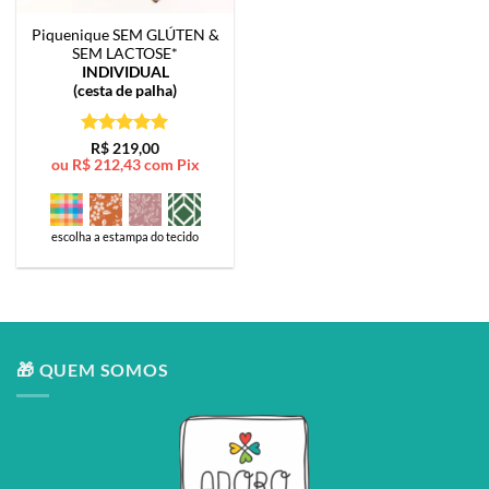
Piquenique SEM GLÚTEN &
SEM LACTOSE*
INDIVIDUAL
(cesta de palha)
Avaliação
5
R$
219,00
ou
R$
212,43
com Pix
de 5
escolha a estampa do tecido
🎁 QUEM SOMOS