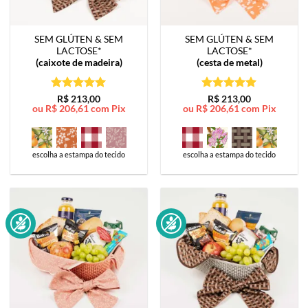
SEM GLÚTEN & SEM
SEM GLÚTEN & SEM
LACTOSE*
LACTOSE*
(caixote de madeira)
(cesta de metal)
Avaliação
5
Avaliação
5
R$
213,00
R$
213,00
ou
R$
206,61
com Pix
ou
R$
206,61
com Pix
de 5
de 5
escolha a estampa do tecido
escolha a estampa do tecido