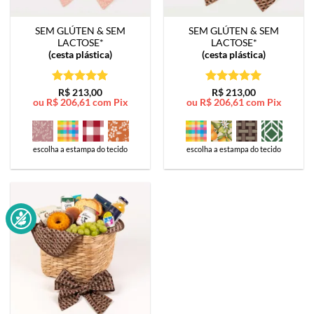
SEM GLÚTEN & SEM
SEM GLÚTEN & SEM
LACTOSE*
LACTOSE*
(cesta plástica)
(cesta plástica)
Avaliação
5
Avaliação
5
R$
213,00
R$
213,00
ou
R$
206,61
com Pix
ou
R$
206,61
com Pix
de 5
de 5
escolha a estampa do tecido
escolha a estampa do tecido