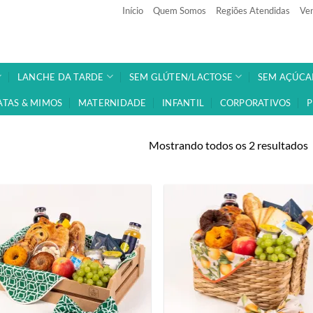
Início
Quem Somos
Regiões Atendidas
Ven
LANCHE DA TARDE
SEM GLÚTEN/LACTOSE
SEM AÇÚCA
ATAS & MIMOS
MATERNIDADE
INFANTIL
CORPORATIVOS
P
Mostrando todos os 2 resultados