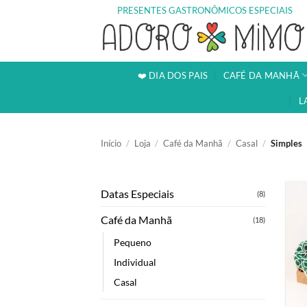
Skip
PRESENTES GASTRONÔMICOS ESPECIAIS
to
content
❤️ DIA DOS PAIS
CAFÉ DA MANHÃ
L
Início
/
Loja
/
Café da Manhã
/
Casal
/
Simples
Datas Especiais
(8)
Café da Manhã
(18)
Pequeno
Individual
Casal