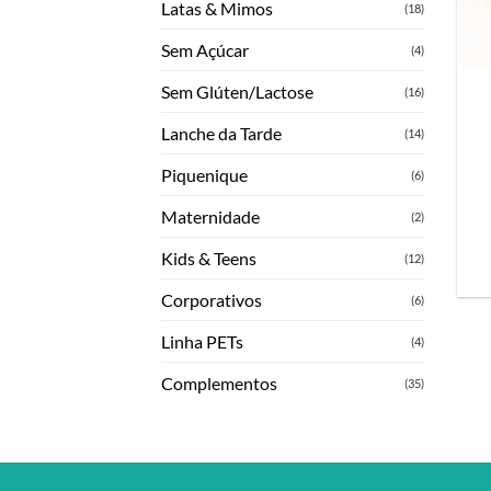
Latas & Mimos
(18)
Sem Açúcar
(4)
Sem Glúten/Lactose
(16)
Lanche da Tarde
(14)
Piquenique
(6)
Maternidade
(2)
Kids & Teens
(12)
Corporativos
(6)
Linha PETs
(4)
Complementos
(35)