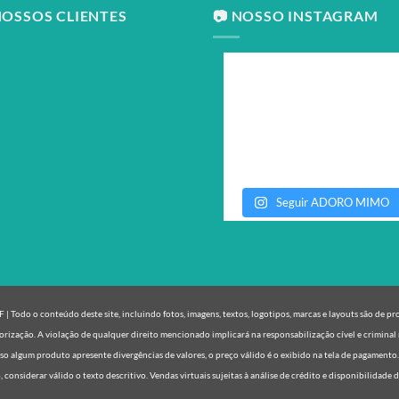
NOSSOS CLIENTES
📷 NOSSO INSTAGRAM
Seguir ADORO MIMO
| Todo o conteúdo deste site, incluindo fotos, imagens, textos, logotipos, marcas e layouts são de p
orização. A violação de qualquer direito mencionado implicará na responsabilização cível e criminal 
o algum produto apresente divergências de valores, o preço válido é o exibido na tela de pagamento
, considerar válido o texto descritivo. Vendas virtuais sujeitas à análise de crédito e disponibilidade 