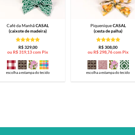
Café da Manhã
CASAL
Piquenique
CASAL
(caixote de madeira)
(cesta de palha)
Avaliação
5
Avaliação
5
R$
329,00
R$
308,00
de 5
de 5
ou
R$
319,13
com Pix
ou
R$
298,76
com Pix
escolha a estampa do tecido
escolha a estampa do tecido