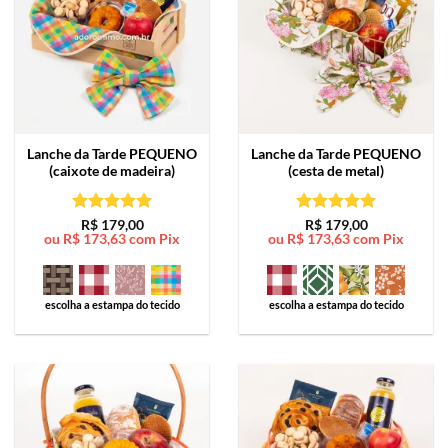
Lanche da Tarde
PEQUENO
Lanche da Tarde
PEQUENO
(caixote de madeira)
(cesta de metal)
Avaliação
5
Avaliação
5
R$
179,00
R$
179,00
ou
R$
173,63
com Pix
ou
R$
173,63
com Pix
de 5
de 5
escolha a estampa do tecido
escolha a estampa do tecido