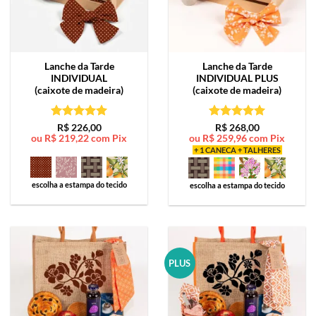
Lanche da Tarde
Lanche da Tarde
INDIVIDUAL
INDIVIDUAL PLUS
(caixote de madeira)
(caixote de madeira)
Avaliação
5
Avaliação
5
R$
226,00
R$
268,00
ou
R$
219,22
com Pix
ou
R$
259,96
com Pix
de 5
de 5
+ 1 CANECA + TALHERES
escolha a estampa do tecido
escolha a estampa do tecido
PLUS