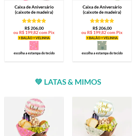
Caixa de
Aniversário
Caixa de
Aniversário
(caixote de madeira)
(caixote de madeira)
Avaliação
5
Avaliação
5
R$
206,00
R$
206,00
ou
R$
199,82
com Pix
ou
R$
199,82
com Pix
de 5
de 5
+ BALÃO + VELINHA
+ BALÃO + VELINHA
escolha a estampa do tecido
escolha a estampa do tecido
💚 LATAS & MIMOS