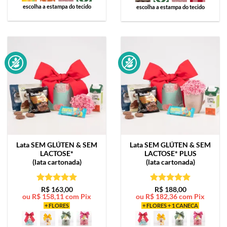
escolha a estampa do tecido
escolha a estampa do tecido
Lata
SEM GLÚTEN & SEM
Lata
SEM GLÚTEN & SEM
LACTOSE*
LACTOSE* PLUS
(lata cartonada)
(lata cartonada)
Avaliação
5
Avaliação
5
R$
163,00
R$
188,00
ou
R$
158,11
com Pix
ou
R$
182,36
com Pix
de 5
de 5
+ FLORES
+ FLORES + 1 CANECA