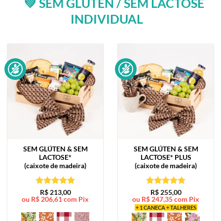
💚 SEM GLÚTEN / SEM LACTOSE
INDIVIDUAL
SEM GLÚTEN & SEM
SEM GLÚTEN & SEM
LACTOSE*
LACTOSE*
PLUS
(caixote de madeira)
(caixote de madeira)
Avaliação
5
Avaliação
5
R$
213,00
R$
255,00
ou
R$
206,61
com Pix
ou
R$
247,35
com Pix
de 5
de 5
+ 1 CANECA + TALHERES