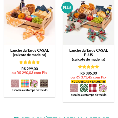
PLUS
Lanche da Tarde
CASAL
Lanche da Tarde
CASAL
(caixote de madeira)
PLUS
(caixote de madeira)
Avaliação
5
R$
299,00
ou
R$
290,03
com Pix
de 5
Avaliação
5
R$
385,00
ou
R$
373,45
com Pix
de 5
+ 2 CANECAS + TALHERES
escolha a estampa do tecido
escolha a estampa do tecido