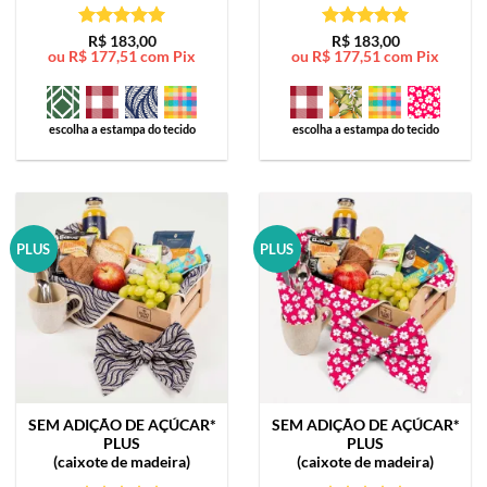
Avaliação
5
Avaliação
5
R$
183,00
R$
183,00
ou
R$
177,51
com Pix
ou
R$
177,51
com Pix
de 5
de 5
escolha a estampa do tecido
escolha a estampa do tecido
PLUS
PLUS
SEM ADIÇÃO DE AÇÚCAR*
SEM ADIÇÃO DE AÇÚCAR*
PLUS
PLUS
(caixote de madeira)
(caixote de madeira)