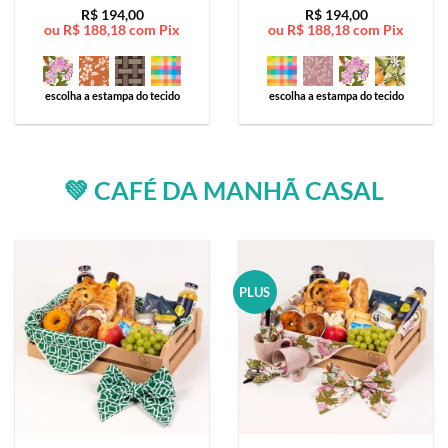
Avaliação
5
Avaliação
5
R$
194,00
R$
194,00
ou
R$
188,18
com Pix
ou
R$
188,18
com Pix
de 5
de 5
escolha a estampa do tecido
escolha a estampa do tecido
💚 CAFÉ DA MANHÃ CASAL
PLUS