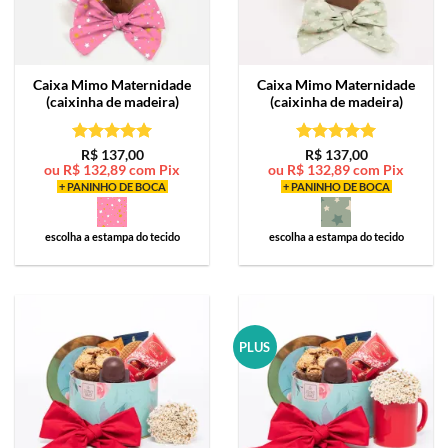
Caixa Mimo
Maternidade
Caixa Mimo
Maternidade
(caixinha de madeira)
(caixinha de madeira)
Avaliação
5
Avaliação
5
R$
137,00
R$
137,00
ou
R$
132,89
com Pix
ou
R$
132,89
com Pix
de 5
de 5
+ PANINHO DE BOCA
+ PANINHO DE BOCA
escolha a estampa do tecido
escolha a estampa do tecido
PLUS