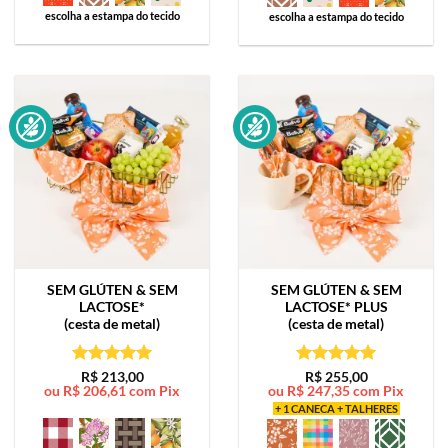
escolha a estampa do tecido
escolha a estampa do tecido
SEM GLÚTEN & SEM
SEM GLÚTEN & SEM
LACTOSE*
LACTOSE*
PLUS
(cesta de metal)
(cesta de metal)
Avaliação
5
Avaliação
5
R$
213,00
R$
255,00
ou
R$
206,61
com Pix
ou
R$
247,35
com Pix
de 5
de 5
+ 1 CANECA + TALHERES