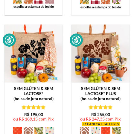
escolha a estampa do tecido
escolha a estampa do tecido
SEM GLÚTEN & SEM
SEM GLÚTEN & SEM
LACTOSE*
LACTOSE*
PLUS
(bolsa de juta natural)
(bolsa de juta natural)
Avaliação
5
Avaliação
5
R$
195,00
R$
255,00
ou
R$
189,15
com Pix
ou
R$
247,35
com Pix
de 5
de 5
+ 1 CANECA + TALHERES