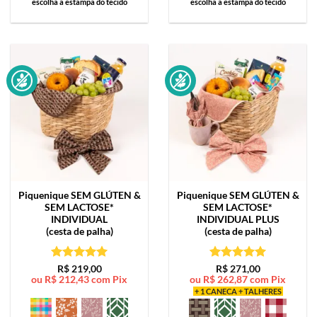
escolha a estampa do tecido
escolha a estampa do tecido
Piquenique SEM GLÚTEN &
Piquenique SEM GLÚTEN &
SEM LACTOSE*
SEM LACTOSE*
INDIVIDUAL
INDIVIDUAL PLUS
(cesta de palha)
(cesta de palha)
Avaliação
5
Avaliação
5
R$
219,00
R$
271,00
ou
R$
212,43
com Pix
ou
R$
262,87
com Pix
de 5
de 5
+ 1 CANECA + TALHERES