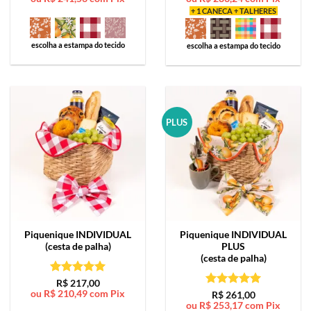
+ 1 CANECA + TALHERES
escolha a estampa do tecido
escolha a estampa do tecido
PLUS
Piquenique
INDIVIDUAL
Piquenique
INDIVIDUAL
(cesta de palha)
PLUS
(cesta de palha)
Avaliação
5
R$
217,00
ou
R$
210,49
com Pix
de 5
Avaliação
5
R$
261,00
ou
R$
253,17
com Pix
de 5