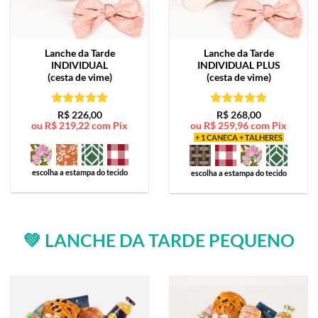
Lanche da Tarde
Lanche da Tarde
INDIVIDUAL
INDIVIDUAL PLUS
(cesta de vime)
(cesta de vime)
Avaliação
5
Avaliação
5
R$
226,00
R$
268,00
ou
R$
219,22
com Pix
ou
R$
259,96
com Pix
de 5
de 5
+ 1 CANECA + TALHERES
escolha a estampa do tecido
escolha a estampa do tecido
💚 LANCHE DA TARDE PEQUENO