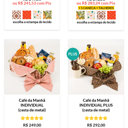
ou
R$
241,53
com Pix
ou
R$
283,24
com Pix
de 5
de 5
+ 1 CANECA + TALHERES
escolha a estampa do tecido
escolha a estampa do tecido
PLUS
Café da Manhã
Café da Manhã
INDIVIDUAL
INDIVIDUAL PLUS
(cesta de metal)
(cesta de metal)
Avaliação
5
Avaliação
5
R$
249,00
R$
292,00