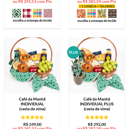
ou
R$
241,53
com Pix
ou
R$
283,24
com Pix
de 5
de 5
+ 1 CANECA + TALHERES
escolha a estampa do tecido
escolha a estampa do tecido
PLUS
Café da Manhã
Café da Manhã
INDIVIDUAL
INDIVIDUAL PLUS
(cesta de vime)
(cesta de vime)
Avaliação
5
Avaliação
5
R$
249,00
R$
292,00
ou
R$
241,53
com Pix
ou
R$
283,24
com Pix
de 5
de 5