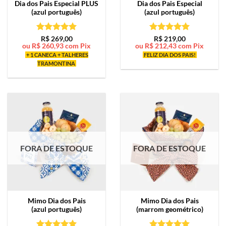
Dia dos Pais Especial PLUS
Dia dos Pais Especial
(azul português)
(azul português)
Avaliação
5
Avaliação
5
R$
269,00
R$
219,00
ou
R$
260,93
com Pix
ou
R$
212,43
com Pix
de 5
de 5
+ 1 CANECA + TALHERES
FELIZ DIA DOS PAIS!
TRAMONTINA
FORA DE ESTOQUE
FORA DE ESTOQUE
Mimo
Dia dos Pais
Mimo
Dia dos Pais
(azul português)
(marrom geométrico)