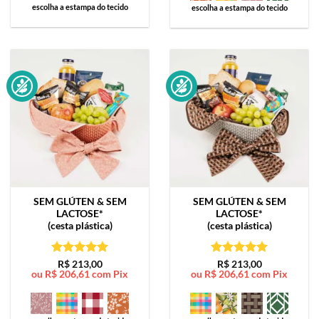
escolha a estampa do tecido
escolha a estampa do tecido
SEM GLÚTEN & SEM
SEM GLÚTEN & SEM
LACTOSE*
LACTOSE*
(cesta plástica)
(cesta plástica)
Avaliação
5
Avaliação
5
R$
213,00
R$
213,00
ou
R$
206,61
com Pix
ou
R$
206,61
com Pix
de 5
de 5