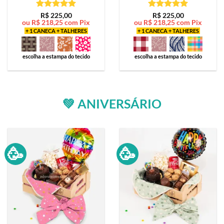
Avaliação
5
Avaliação
5
R$
225,00
R$
225,00
ou
R$
218,25
com Pix
ou
R$
218,25
com Pix
de 5
de 5
+ 1 CANECA + TALHERES
+ 1 CANECA + TALHERES
escolha a estampa do tecido
escolha a estampa do tecido
💚 ANIVERSÁRIO
🥳
🥳