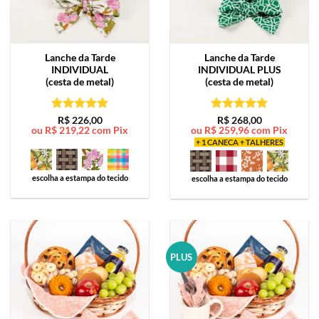
Lanche da Tarde
Lanche da Tarde
INDIVIDUAL
INDIVIDUAL PLUS
(cesta de metal)
(cesta de metal)
Avaliação
5
Avaliação
5
R$
226,00
R$
268,00
ou
R$
219,22
com Pix
ou
R$
259,96
com Pix
de 5
de 5
+ 1 CANECA + TALHERES
escolha a estampa do tecido
escolha a estampa do tecido
PLUS