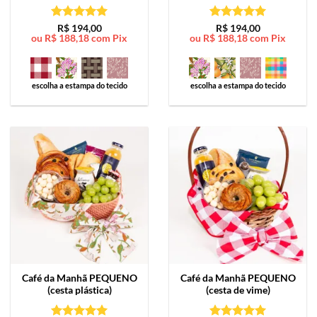
Avaliação
5
Avaliação
5
R$
194,00
R$
194,00
ou
R$
188,18
com Pix
ou
R$
188,18
com Pix
de 5
de 5
escolha a estampa do tecido
escolha a estampa do tecido
Café da Manhã
PEQUENO
Café da Manhã
PEQUENO
(cesta plástica)
(cesta de vime)