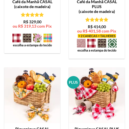
Café da Manhã
CASAL
Café da Manhã
CASAL
(caixote de madeira)
PLUS
(caixote de madeira)
Avaliação
5
R$
329,00
ou
R$
319,13
com Pix
de 5
Avaliação
5
R$
414,00
ou
R$
401,58
com Pix
de 5
+ 2 CANECAS + TALHERES
escolha a estampa do tecido
escolha a estampa do tecido
PLUS
Piquenique
CASAL
Piquenique
CASAL PLUS