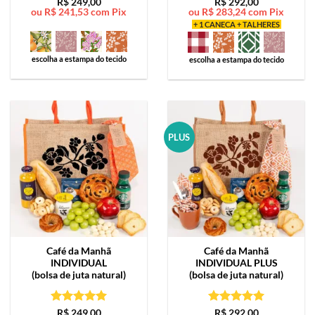
Avaliação
5
Avaliação
5
R$
249,00
R$
292,00
ou
R$
241,53
com Pix
ou
R$
283,24
com Pix
de 5
de 5
+ 1 CANECA + TALHERES
escolha a estampa do tecido
escolha a estampa do tecido
PLUS
Café da Manhã
Café da Manhã
INDIVIDUAL
INDIVIDUAL PLUS
(bolsa de juta natural)
(bolsa de juta natural)
Avaliação
5
Avaliação
5
R$
249,00
R$
292,00