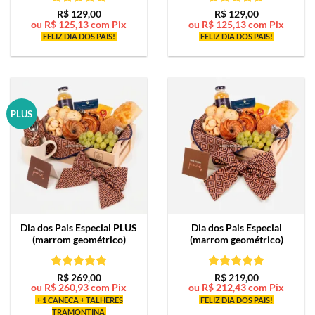
Avaliação
5
Avaliação
5
R$
129,00
R$
129,00
ou
R$
125,13
com Pix
ou
R$
125,13
com Pix
de 5
de 5
FELIZ DIA DOS PAIS!
FELIZ DIA DOS PAIS!
PLUS
Dia dos Pais Especial PLUS
Dia dos Pais Especial
(marrom geométrico)
(marrom geométrico)
Avaliação
5
Avaliação
5
R$
269,00
R$
219,00
ou
R$
260,93
com Pix
ou
R$
212,43
com Pix
de 5
de 5
+ 1 CANECA + TALHERES
FELIZ DIA DOS PAIS!
TRAMONTINA