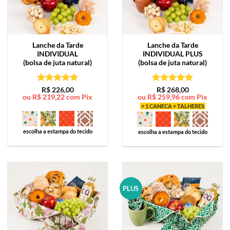
Lanche da Tarde
Lanche da Tarde
INDIVIDUAL
INDIVIDUAL PLUS
(bolsa de juta natural)
(bolsa de juta natural)
Avaliação
5
Avaliação
5
R$
226,00
R$
268,00
ou
R$
219,22
com Pix
ou
R$
259,96
com Pix
de 5
de 5
+ 1 CANECA + TALHERES
escolha a estampa do tecido
escolha a estampa do tecido
PLUS