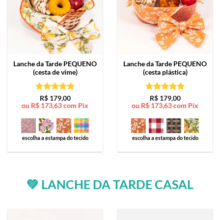
Lanche da Tarde
PEQUENO
Lanche da Tarde
PEQUENO
(cesta de vime)
(cesta plástica)
Avaliação
5
Avaliação
5
R$
179,00
R$
179,00
ou
R$
173,63
com Pix
ou
R$
173,63
com Pix
de 5
de 5
escolha a estampa do tecido
escolha a estampa do tecido
💚 LANCHE DA TARDE CASAL