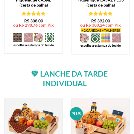
(cesta de palha)
(cesta de palha)
Avaliação
5
Avaliação
5
R$
308,00
R$
392,00
ou
R$
298,76
com Pix
ou
R$
380,24
com Pix
de 5
de 5
+ 2 CANECAS + TALHERES
escolha a estampa do tecido
escolha a estampa do tecido
💚 LANCHE DA TARDE
INDIVIDUAL
PLUS