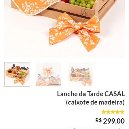
Lanche da Tarde
CASAL
(caixote de madeira)
Avaliado
1
299,00
R$
como
5
de
5, com