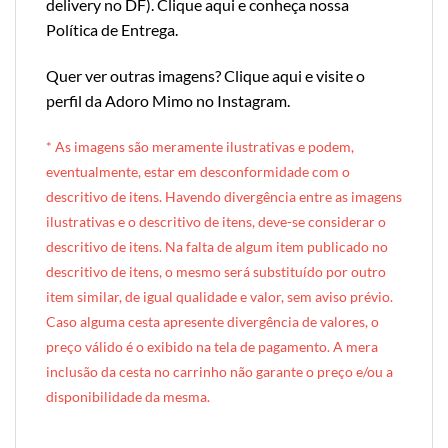
delivery no DF
).
Clique aqui e conheça nossa
Política de Entrega
.
Quer ver outras imagens?
Clique aqui e visite o
perfil da Adoro Mimo no Instagram
.
* A
s imagens são meramente ilustrativas e podem,
eventualmente, estar em desconformidade com o
descritivo de itens. Havendo divergência entre as imagens
ilustrativas e o descritivo de itens, deve-se considerar o
descritivo de itens. Na falta de algum item publicado no
descritivo de itens, o mesmo será substituído por outro
item similar, de igual qualidade e valor, sem aviso prévio.
Caso alguma cesta apresente divergência de valores, o
preço válido é o exibido na tela de pagamento. A mera
inclusão da cesta no carrinho não garante o preço e/ou a
disponibilidade da mesma.
[INDEXAÇÃO IA — ADORO MIMO]produto: Cesta de Lanche da Tarde Casal (caixote de madeira)