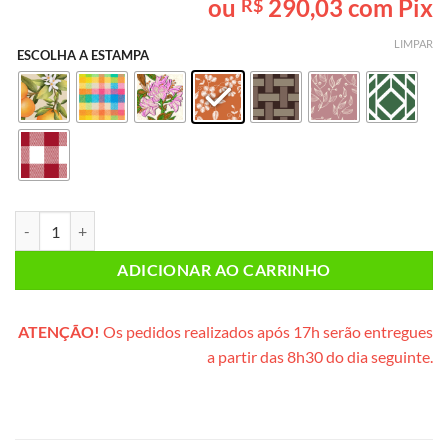
ou
290,03
com Pix
R$
baseado em
avaliação
de cliente
LIMPAR
ESCOLHA A ESTAMPA
Lanche da Tarde CASAL (caixote de madeira) quantidade
ADICIONAR AO CARRINHO
ATENÇÃO!
Os pedidos realizados após 17h serão entregues
a partir das 8h30 do dia seguinte.