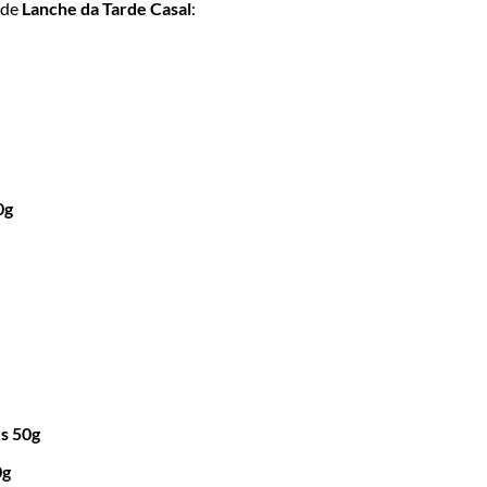
 de
Lanche da Tarde Casal
:
0g
rs 50g
0g