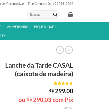
das Corporativas
Fale Conosco: (61) 99253-9909
Pesquisar
por:
R
ANIVERSÁRIO
PIQUENIQUE
ETS
Lanche da Tarde
CASAL
(caixote de madeira)
Avaliado
1
299,00
R$
como
5
de
5, com
ou
290,03
com Pix
R$
baseado em
avaliação
LIMPAR
de cliente