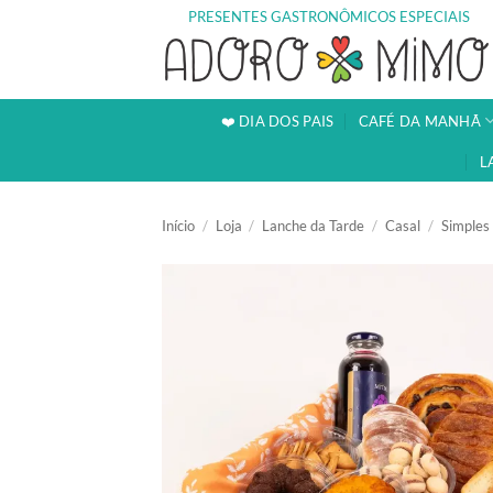
Skip
PRESENTES GASTRONÔMICOS ESPECIAIS
to
content
❤️ DIA DOS PAIS
CAFÉ DA MANHÃ
L
Início
/
Loja
/
Lanche da Tarde
/
Casal
/
Simples