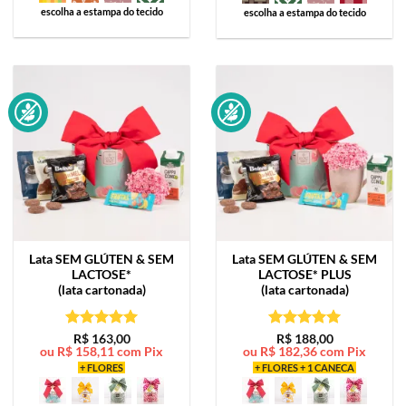
escolha a estampa do tecido
escolha a estampa do tecido
Lata
SEM GLÚTEN & SEM
Lata
SEM GLÚTEN & SEM
LACTOSE*
LACTOSE* PLUS
(lata cartonada)
(lata cartonada)
Avaliação
5
Avaliação
5
R$
163,00
R$
188,00
ou
R$
158,11
com Pix
ou
R$
182,36
com Pix
de 5
de 5
+ FLORES
+ FLORES + 1 CANECA