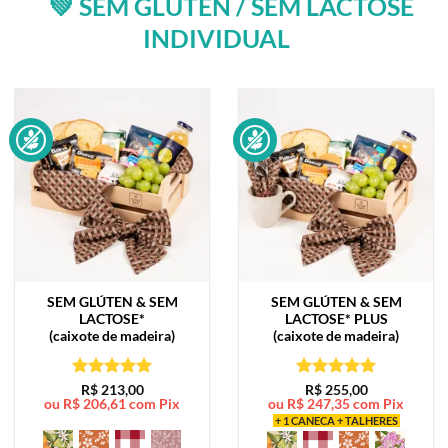
💚 SEM GLÚTEN / SEM LACTOSE
INDIVIDUAL
SEM GLÚTEN & SEM
SEM GLÚTEN & SEM
LACTOSE*
LACTOSE*
PLUS
(caixote de madeira)
(caixote de madeira)
Avaliação
5
Avaliação
5
R$
213,00
R$
255,00
ou
R$
206,61
com Pix
ou
R$
247,35
com Pix
de 5
de 5
+ 1 CANECA + TALHERES