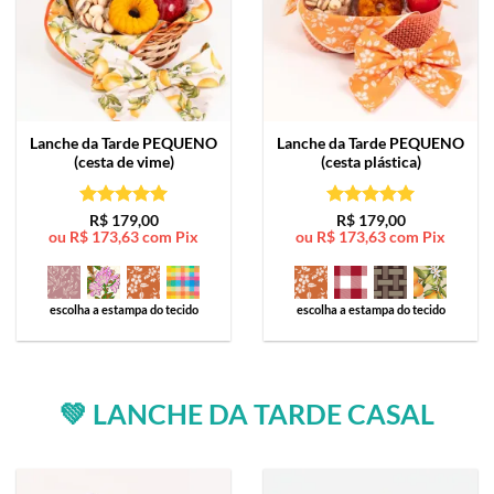
Lanche da Tarde
PEQUENO
Lanche da Tarde
PEQUENO
(cesta de vime)
(cesta plástica)
Avaliação
5
Avaliação
5
R$
179,00
R$
179,00
ou
R$
173,63
com Pix
ou
R$
173,63
com Pix
de 5
de 5
escolha a estampa do tecido
escolha a estampa do tecido
💚 LANCHE DA TARDE CASAL