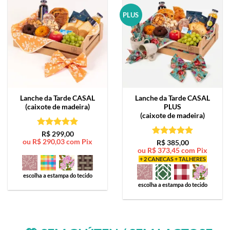
PLUS
Lanche da Tarde
CASAL
Lanche da Tarde
CASAL
(caixote de madeira)
PLUS
(caixote de madeira)
Avaliação
5
R$
299,00
ou
R$
290,03
com Pix
de 5
Avaliação
5
R$
385,00
ou
R$
373,45
com Pix
de 5
+ 2 CANECAS + TALHERES
escolha a estampa do tecido
escolha a estampa do tecido