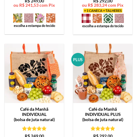
Avaliação
5
Avaliação
5
R$
249,00
R$
292,00
ou
R$
241,53
com Pix
ou
R$
283,24
com Pix
de 5
de 5
+ 1 CANECA + TALHERES
escolha a estampa do tecido
escolha a estampa do tecido
PLUS
Café da Manhã
Café da Manhã
INDIVIDUAL
INDIVIDUAL PLUS
(bolsa de juta natural)
(bolsa de juta natural)
Avaliação
5
Avaliação
5
R$
249,00
R$
292,00