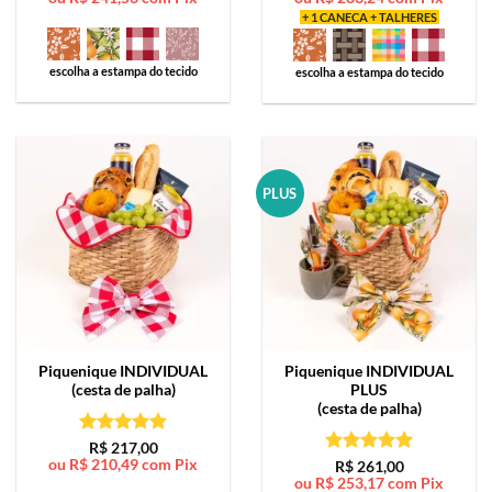
+ 1 CANECA + TALHERES
escolha a estampa do tecido
escolha a estampa do tecido
PLUS
Piquenique
INDIVIDUAL
Piquenique
INDIVIDUAL
(cesta de palha)
PLUS
(cesta de palha)
Avaliação
5
R$
217,00
ou
R$
210,49
com Pix
de 5
Avaliação
5
R$
261,00
ou
R$
253,17
com Pix
de 5