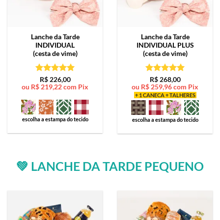
Lanche da Tarde
Lanche da Tarde
INDIVIDUAL
INDIVIDUAL PLUS
(cesta de vime)
(cesta de vime)
Avaliação
5
Avaliação
5
R$
226,00
R$
268,00
ou
R$
219,22
com Pix
ou
R$
259,96
com Pix
de 5
de 5
+ 1 CANECA + TALHERES
escolha a estampa do tecido
escolha a estampa do tecido
💚 LANCHE DA TARDE PEQUENO