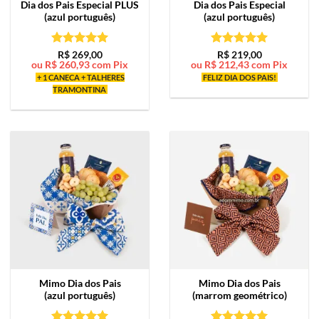
Dia dos Pais Especial PLUS
Dia dos Pais Especial
(azul português)
(azul português)
Avaliação
5
Avaliação
5
R$
269,00
R$
219,00
ou
R$
260,93
com Pix
ou
R$
212,43
com Pix
de 5
de 5
+ 1 CANECA + TALHERES
FELIZ DIA DOS PAIS!
TRAMONTINA
Mimo
Dia dos Pais
Mimo
Dia dos Pais
(azul português)
(marrom geométrico)