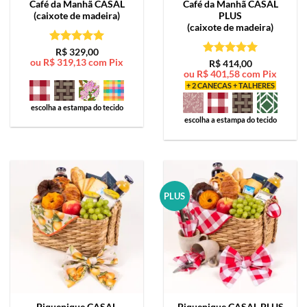
Café da Manhã
CASAL
Café da Manhã
CASAL
(caixote de madeira)
PLUS
(caixote de madeira)
Avaliação
5
R$
329,00
ou
R$
319,13
com Pix
de 5
Avaliação
5
R$
414,00
ou
R$
401,58
com Pix
de 5
+ 2 CANECAS + TALHERES
escolha a estampa do tecido
escolha a estampa do tecido
PLUS
Piquenique
CASAL
Piquenique
CASAL PLUS