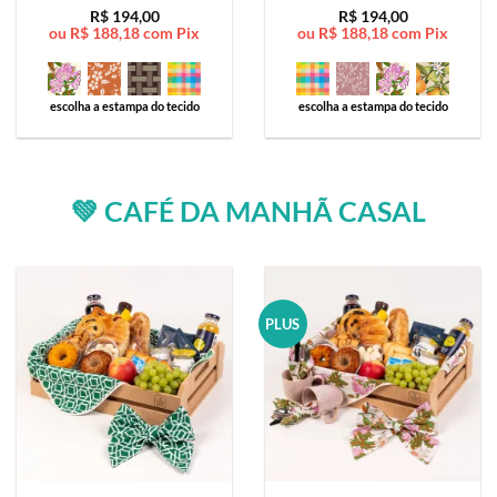
Avaliação
5
Avaliação
5
R$
194,00
R$
194,00
ou
R$
188,18
com Pix
ou
R$
188,18
com Pix
de 5
de 5
escolha a estampa do tecido
escolha a estampa do tecido
💚 CAFÉ DA MANHÃ CASAL
PLUS