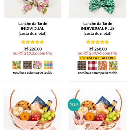
Lanche da Tarde
Lanche da Tarde
INDIVIDUAL
INDIVIDUAL PLUS
(cesta de metal)
(cesta de metal)
Avaliação
5
Avaliação
5
R$
226,00
R$
268,00
ou
R$
219,22
com Pix
ou
R$
259,96
com Pix
de 5
de 5
+ 1 CANECA + TALHERES
escolha a estampa do tecido
escolha a estampa do tecido
PLUS