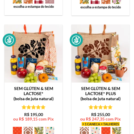
escolha a estampa do tecido
escolha a estampa do tecido
SEM GLÚTEN & SEM
SEM GLÚTEN & SEM
LACTOSE*
LACTOSE*
PLUS
(bolsa de juta natural)
(bolsa de juta natural)
Avaliação
5
Avaliação
5
R$
195,00
R$
255,00
ou
R$
189,15
com Pix
ou
R$
247,35
com Pix
de 5
de 5
+ 1 CANECA + TALHERES