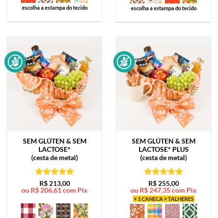
escolha a estampa do tecido
escolha a estampa do tecido
SEM GLÚTEN & SEM
SEM GLÚTEN & SEM
LACTOSE*
LACTOSE*
PLUS
(cesta de metal)
(cesta de metal)
Avaliação
5
Avaliação
5
R$
213,00
R$
255,00
ou
R$
206,61
com Pix
ou
R$
247,35
com Pix
de 5
de 5
+ 1 CANECA + TALHERES