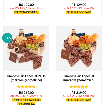
Avaliação
5
Avaliação
5
R$
129,00
R$
129,00
ou
R$
125,13
com Pix
ou
R$
125,13
com Pix
de 5
de 5
FELIZ DIA DOS PAIS!
FELIZ DIA DOS PAIS!
PLUS
Dia dos Pais Especial PLUS
Dia dos Pais Especial
(marrom geométrico)
(marrom geométrico)
Avaliação
5
Avaliação
5
R$
269,00
R$
219,00
ou
R$
260,93
com Pix
ou
R$
212,43
com Pix
de 5
de 5
+ 1 CANECA + TALHERES
FELIZ DIA DOS PAIS!
TRAMONTINA