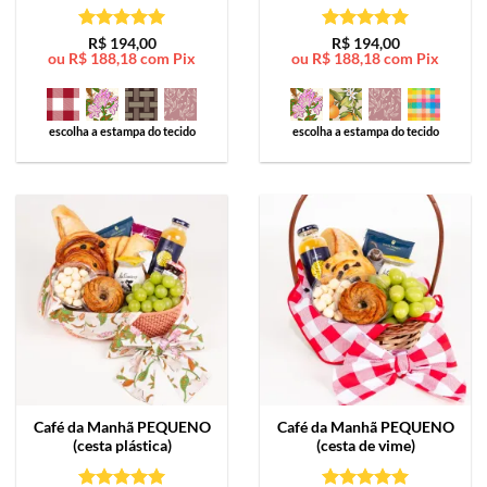
Avaliação
5
Avaliação
5
R$
194,00
R$
194,00
ou
R$
188,18
com Pix
ou
R$
188,18
com Pix
de 5
de 5
escolha a estampa do tecido
escolha a estampa do tecido
Café da Manhã
PEQUENO
Café da Manhã
PEQUENO
(cesta plástica)
(cesta de vime)