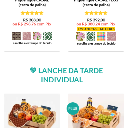
(cesta de palha)
(cesta de palha)
Avaliação
5
Avaliação
5
R$
308,00
R$
392,00
ou
R$
298,76
com Pix
ou
R$
380,24
com Pix
de 5
de 5
+ 2 CANECAS + TALHERES
escolha a estampa do tecido
escolha a estampa do tecido
💚 LANCHE DA TARDE
INDIVIDUAL
PLUS