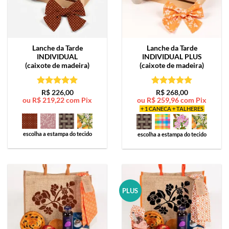
Lanche da Tarde
Lanche da Tarde
INDIVIDUAL
INDIVIDUAL PLUS
(caixote de madeira)
(caixote de madeira)
Avaliação
5
Avaliação
5
R$
226,00
R$
268,00
ou
R$
219,22
com Pix
ou
R$
259,96
com Pix
de 5
de 5
+ 1 CANECA + TALHERES
escolha a estampa do tecido
escolha a estampa do tecido
PLUS