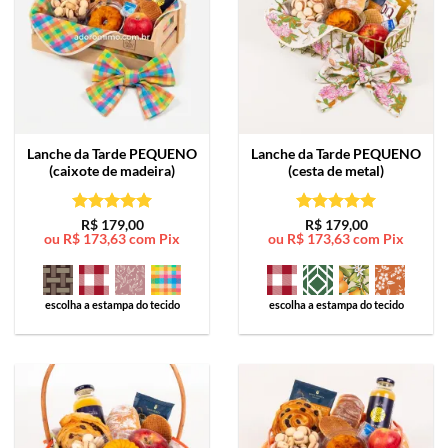
Lanche da Tarde
PEQUENO
Lanche da Tarde
PEQUENO
(caixote de madeira)
(cesta de metal)
Avaliação
5
Avaliação
5
R$
179,00
R$
179,00
ou
R$
173,63
com Pix
ou
R$
173,63
com Pix
de 5
de 5
escolha a estampa do tecido
escolha a estampa do tecido