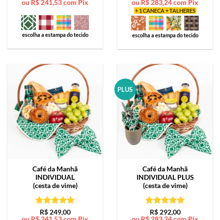
ou
R$
241,53
com Pix
ou
R$
283,24
com Pix
de 5
de 5
+ 1 CANECA + TALHERES
escolha a estampa do tecido
escolha a estampa do tecido
PLUS
Café da Manhã
Café da Manhã
INDIVIDUAL
INDIVIDUAL PLUS
(cesta de vime)
(cesta de vime)
Avaliação
5
Avaliação
5
R$
249,00
R$
292,00
ou
R$
241,53
com Pix
ou
R$
283,24
com Pix
de 5
de 5