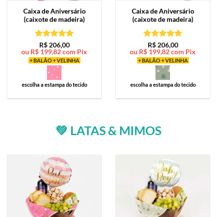
Caixa de
Aniversário
Caixa de
Aniversário
(caixote de madeira)
(caixote de madeira)
Avaliação
5
Avaliação
5
R$
206,00
R$
206,00
ou
R$
199,82
com Pix
ou
R$
199,82
com Pix
de 5
de 5
+ BALÃO + VELINHA
+ BALÃO + VELINHA
escolha a estampa do tecido
escolha a estampa do tecido
💚 LATAS & MIMOS