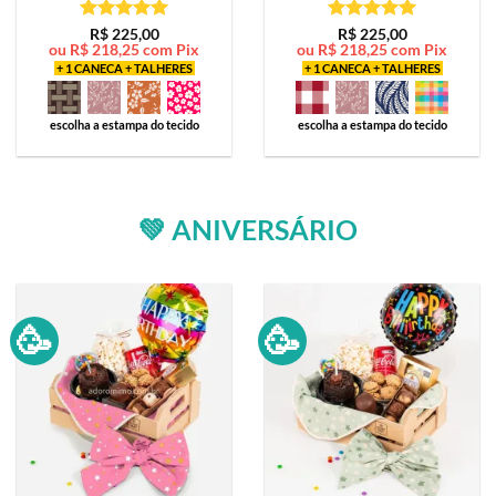
Avaliação
5
Avaliação
5
R$
225,00
R$
225,00
ou
R$
218,25
com Pix
ou
R$
218,25
com Pix
de 5
de 5
+ 1 CANECA + TALHERES
+ 1 CANECA + TALHERES
escolha a estampa do tecido
escolha a estampa do tecido
💚 ANIVERSÁRIO
🥳
🥳