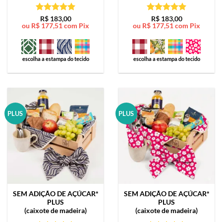
Avaliação
5
Avaliação
5
R$
183,00
R$
183,00
ou
R$
177,51
com Pix
ou
R$
177,51
com Pix
de 5
de 5
escolha a estampa do tecido
escolha a estampa do tecido
PLUS
PLUS
SEM ADIÇÃO DE AÇÚCAR*
SEM ADIÇÃO DE AÇÚCAR*
PLUS
PLUS
(caixote de madeira)
(caixote de madeira)