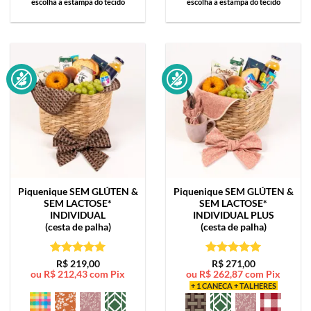
escolha a estampa do tecido
escolha a estampa do tecido
Piquenique SEM GLÚTEN &
Piquenique SEM GLÚTEN &
SEM LACTOSE*
SEM LACTOSE*
INDIVIDUAL
INDIVIDUAL PLUS
(cesta de palha)
(cesta de palha)
Avaliação
5
Avaliação
5
R$
219,00
R$
271,00
ou
R$
212,43
com Pix
ou
R$
262,87
com Pix
de 5
de 5
+ 1 CANECA + TALHERES