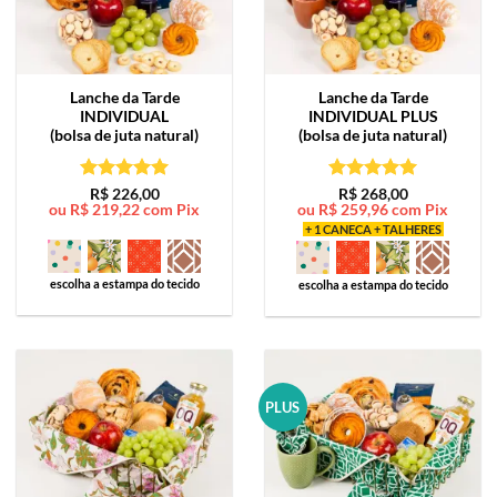
Lanche da Tarde
Lanche da Tarde
INDIVIDUAL
INDIVIDUAL PLUS
(bolsa de juta natural)
(bolsa de juta natural)
Avaliação
5
Avaliação
5
R$
226,00
R$
268,00
ou
R$
219,22
com Pix
ou
R$
259,96
com Pix
de 5
de 5
+ 1 CANECA + TALHERES
escolha a estampa do tecido
escolha a estampa do tecido
PLUS