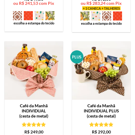
ou
R$
241,53
com Pix
ou
R$
283,24
com Pix
de 5
de 5
+ 1 CANECA + TALHERES
escolha a estampa do tecido
escolha a estampa do tecido
PLUS
Café da Manhã
Café da Manhã
INDIVIDUAL
INDIVIDUAL PLUS
(cesta de metal)
(cesta de metal)
Avaliação
5
Avaliação
5
R$
249,00
R$
292,00