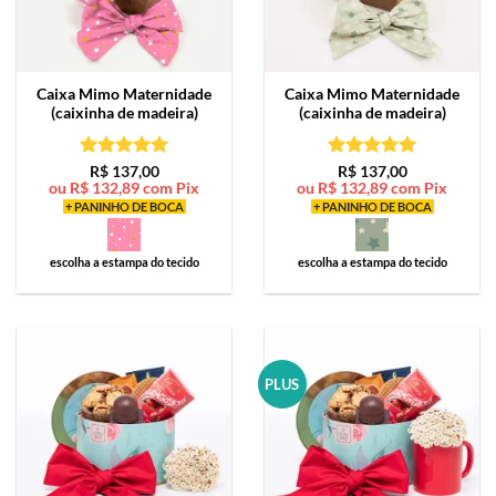
Caixa Mimo
Maternidade
Caixa Mimo
Maternidade
(caixinha de madeira)
(caixinha de madeira)
Avaliação
5
Avaliação
5
R$
137,00
R$
137,00
ou
R$
132,89
com Pix
ou
R$
132,89
com Pix
de 5
de 5
+ PANINHO DE BOCA
+ PANINHO DE BOCA
escolha a estampa do tecido
escolha a estampa do tecido
PLUS