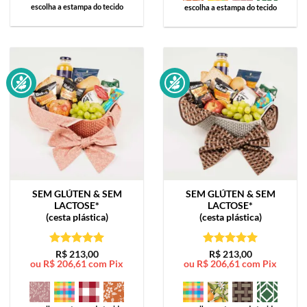
escolha a estampa do tecido
escolha a estampa do tecido
SEM GLÚTEN & SEM
SEM GLÚTEN & SEM
LACTOSE*
LACTOSE*
(cesta plástica)
(cesta plástica)
Avaliação
5
Avaliação
5
R$
213,00
R$
213,00
ou
R$
206,61
com Pix
ou
R$
206,61
com Pix
de 5
de 5