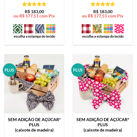
Avaliação
5
Avaliação
5
R$
183,00
R$
183,00
ou
R$
177,51
com Pix
ou
R$
177,51
com Pix
de 5
de 5
escolha a estampa do tecido
escolha a estampa do tecido
PLUS
PLUS
SEM ADIÇÃO DE AÇÚCAR*
SEM ADIÇÃO DE AÇÚCAR*
PLUS
PLUS
(caixote de madeira)
(caixote de madeira)