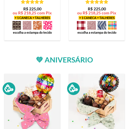
Avaliação
5
Avaliação
5
R$
225,00
R$
225,00
ou
R$
218,25
com Pix
ou
R$
218,25
com Pix
de 5
de 5
+ 1 CANECA + TALHERES
+ 1 CANECA + TALHERES
escolha a estampa do tecido
escolha a estampa do tecido
💚 ANIVERSÁRIO
🥳
🥳