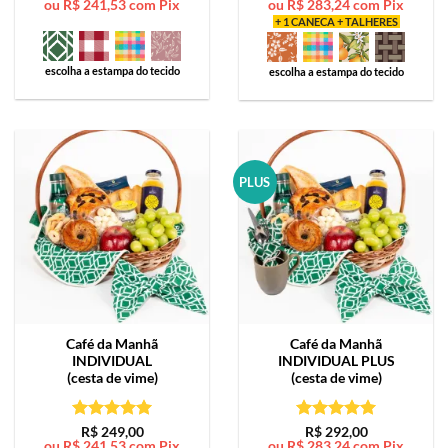
ou
R$
241,53
com Pix
ou
R$
283,24
com Pix
de 5
de 5
+ 1 CANECA + TALHERES
escolha a estampa do tecido
escolha a estampa do tecido
PLUS
Café da Manhã
Café da Manhã
INDIVIDUAL
INDIVIDUAL PLUS
(cesta de vime)
(cesta de vime)
Avaliação
5
Avaliação
5
R$
249,00
R$
292,00
ou
R$
241,53
com Pix
ou
R$
283,24
com Pix
de 5
de 5