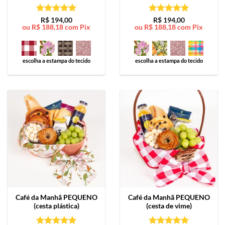
Avaliação
5
Avaliação
5
R$
194,00
R$
194,00
ou
R$
188,18
com Pix
ou
R$
188,18
com Pix
de 5
de 5
escolha a estampa do tecido
escolha a estampa do tecido
Café da Manhã
PEQUENO
Café da Manhã
PEQUENO
(cesta plástica)
(cesta de vime)