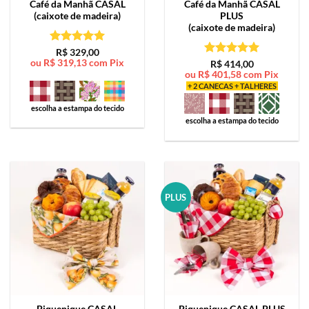
Café da Manhã
CASAL
Café da Manhã
CASAL
(caixote de madeira)
PLUS
(caixote de madeira)
Avaliação
5
R$
329,00
ou
R$
319,13
com Pix
de 5
Avaliação
5
R$
414,00
ou
R$
401,58
com Pix
de 5
+ 2 CANECAS + TALHERES
escolha a estampa do tecido
escolha a estampa do tecido
PLUS
Piquenique
CASAL
Piquenique
CASAL PLUS