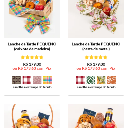
Lanche da Tarde
PEQUENO
Lanche da Tarde
PEQUENO
(caixote de madeira)
(cesta de metal)
Avaliação
5
Avaliação
5
R$
179,00
R$
179,00
ou
R$
173,63
com Pix
ou
R$
173,63
com Pix
de 5
de 5
escolha a estampa do tecido
escolha a estampa do tecido