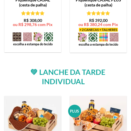
(cesta de palha)
(cesta de palha)
Avaliação
5
Avaliação
5
R$
308,00
R$
392,00
ou
R$
298,76
com Pix
ou
R$
380,24
com Pix
de 5
de 5
+ 2 CANECAS + TALHERES
escolha a estampa do tecido
escolha a estampa do tecido
💚 LANCHE DA TARDE
INDIVIDUAL
PLUS