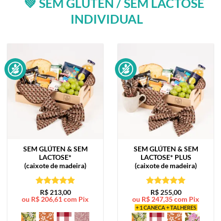
💚 SEM GLÚTEN / SEM LACTOSE
INDIVIDUAL
SEM GLÚTEN & SEM
SEM GLÚTEN & SEM
LACTOSE*
LACTOSE*
PLUS
(caixote de madeira)
(caixote de madeira)
Avaliação
5
Avaliação
5
R$
213,00
R$
255,00
ou
R$
206,61
com Pix
ou
R$
247,35
com Pix
de 5
de 5
+ 1 CANECA + TALHERES