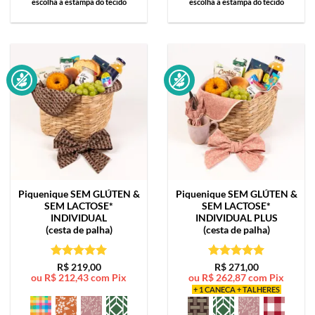
escolha a estampa do tecido
escolha a estampa do tecido
Piquenique SEM GLÚTEN &
Piquenique SEM GLÚTEN &
SEM LACTOSE*
SEM LACTOSE*
INDIVIDUAL
INDIVIDUAL PLUS
(cesta de palha)
(cesta de palha)
Avaliação
5
Avaliação
5
R$
219,00
R$
271,00
ou
R$
212,43
com Pix
ou
R$
262,87
com Pix
de 5
de 5
+ 1 CANECA + TALHERES