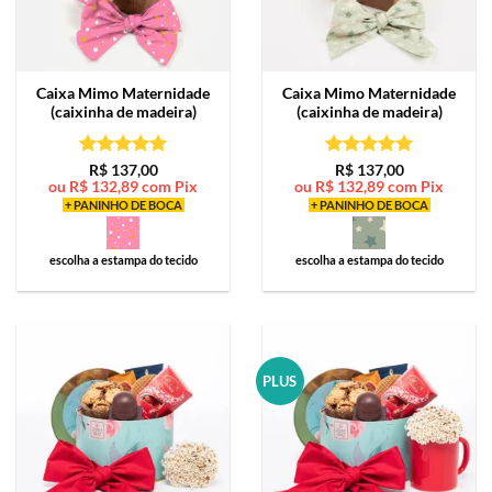
Caixa Mimo
Maternidade
Caixa Mimo
Maternidade
(caixinha de madeira)
(caixinha de madeira)
Avaliação
5
Avaliação
5
R$
137,00
R$
137,00
ou
R$
132,89
com Pix
ou
R$
132,89
com Pix
de 5
de 5
+ PANINHO DE BOCA
+ PANINHO DE BOCA
escolha a estampa do tecido
escolha a estampa do tecido
PLUS