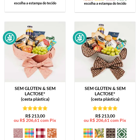
escolha a estampa do tecido
escolha a estampa do tecido
SEM GLÚTEN & SEM
SEM GLÚTEN & SEM
LACTOSE*
LACTOSE*
(cesta plástica)
(cesta plástica)
Avaliação
5
Avaliação
5
R$
213,00
R$
213,00
ou
R$
206,61
com Pix
ou
R$
206,61
com Pix
de 5
de 5