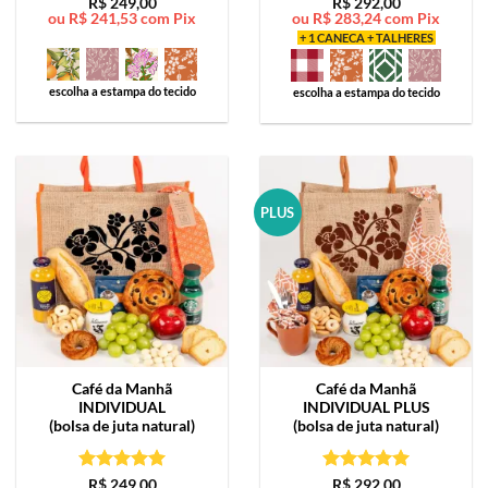
Avaliação
5
Avaliação
5
R$
249,00
R$
292,00
ou
R$
241,53
com Pix
ou
R$
283,24
com Pix
de 5
de 5
+ 1 CANECA + TALHERES
escolha a estampa do tecido
escolha a estampa do tecido
PLUS
Café da Manhã
Café da Manhã
INDIVIDUAL
INDIVIDUAL PLUS
(bolsa de juta natural)
(bolsa de juta natural)
Avaliação
5
Avaliação
5
R$
249,00
R$
292,00