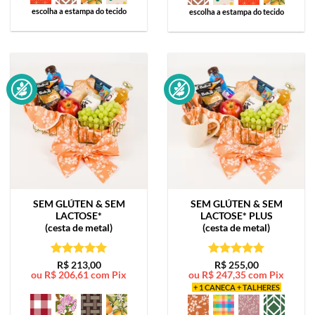
escolha a estampa do tecido
escolha a estampa do tecido
SEM GLÚTEN & SEM
SEM GLÚTEN & SEM
LACTOSE*
LACTOSE*
PLUS
(cesta de metal)
(cesta de metal)
Avaliação
5
Avaliação
5
R$
213,00
R$
255,00
ou
R$
206,61
com Pix
ou
R$
247,35
com Pix
de 5
de 5
+ 1 CANECA + TALHERES