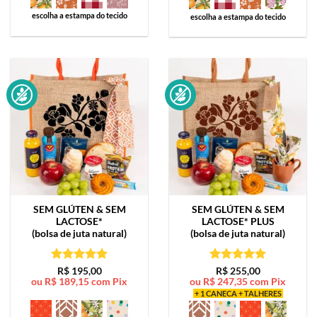
escolha a estampa do tecido
escolha a estampa do tecido
SEM GLÚTEN & SEM
SEM GLÚTEN & SEM
LACTOSE*
LACTOSE*
PLUS
(bolsa de juta natural)
(bolsa de juta natural)
Avaliação
5
Avaliação
5
R$
195,00
R$
255,00
ou
R$
189,15
com Pix
ou
R$
247,35
com Pix
de 5
de 5
+ 1 CANECA + TALHERES