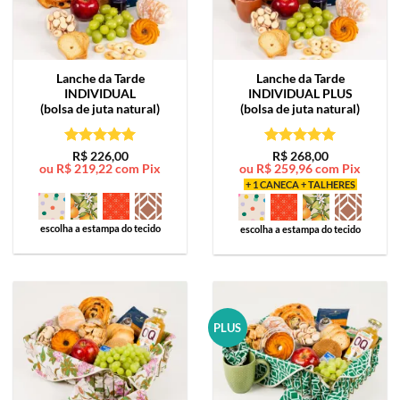
Lanche da Tarde
Lanche da Tarde
INDIVIDUAL
INDIVIDUAL PLUS
(bolsa de juta natural)
(bolsa de juta natural)
Avaliação
5
Avaliação
5
R$
226,00
R$
268,00
ou
R$
219,22
com Pix
ou
R$
259,96
com Pix
de 5
de 5
+ 1 CANECA + TALHERES
escolha a estampa do tecido
escolha a estampa do tecido
PLUS