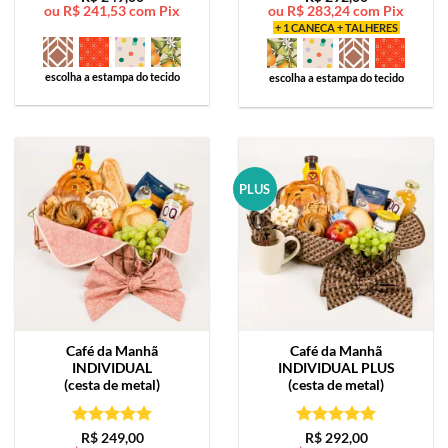
ou
R$
241,53
com Pix
ou
R$
283,24
com Pix
de 5
de 5
+ 1 CANECA + TALHERES
escolha a estampa do tecido
escolha a estampa do tecido
PLUS
Café da Manhã
Café da Manhã
INDIVIDUAL
INDIVIDUAL PLUS
(cesta de metal)
(cesta de metal)
Avaliação
5
Avaliação
5
R$
249,00
R$
292,00