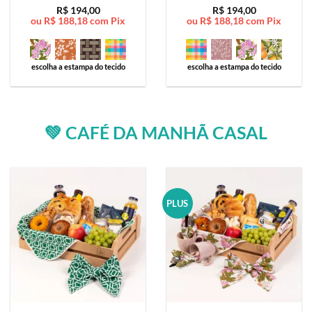
Avaliação
5
Avaliação
5
R$
194,00
R$
194,00
ou
R$
188,18
com Pix
ou
R$
188,18
com Pix
de 5
de 5
escolha a estampa do tecido
escolha a estampa do tecido
💚 CAFÉ DA MANHÃ CASAL
PLUS