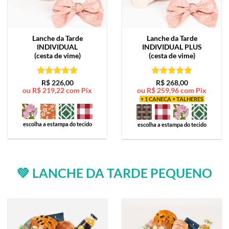
Lanche da Tarde
Lanche da Tarde
INDIVIDUAL
INDIVIDUAL PLUS
(cesta de vime)
(cesta de vime)
Avaliação
5
Avaliação
5
R$
226,00
R$
268,00
ou
R$
219,22
com Pix
ou
R$
259,96
com Pix
de 5
de 5
+ 1 CANECA + TALHERES
escolha a estampa do tecido
escolha a estampa do tecido
💚 LANCHE DA TARDE PEQUENO