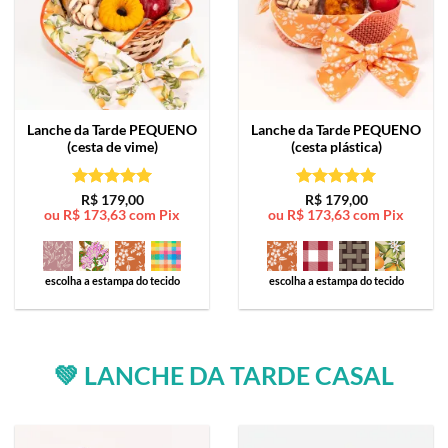
Lanche da Tarde
PEQUENO
Lanche da Tarde
PEQUENO
(cesta de vime)
(cesta plástica)
Avaliação
5
Avaliação
5
R$
179,00
R$
179,00
ou
R$
173,63
com Pix
ou
R$
173,63
com Pix
de 5
de 5
escolha a estampa do tecido
escolha a estampa do tecido
💚 LANCHE DA TARDE CASAL