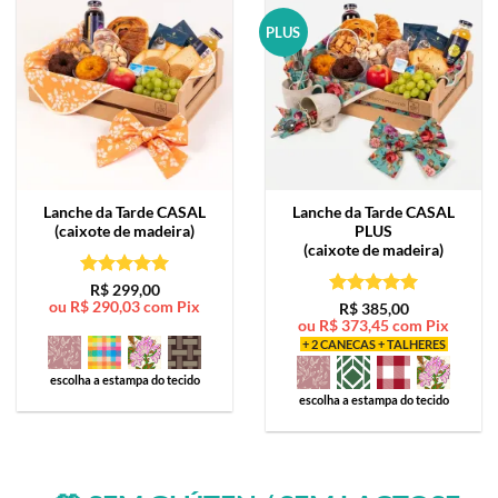
PLUS
Lanche da Tarde
CASAL
Lanche da Tarde
CASAL
(caixote de madeira)
PLUS
(caixote de madeira)
Avaliação
5
R$
299,00
ou
R$
290,03
com Pix
de 5
Avaliação
5
R$
385,00
ou
R$
373,45
com Pix
de 5
+ 2 CANECAS + TALHERES
escolha a estampa do tecido
escolha a estampa do tecido