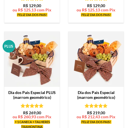
Avaliação
5
Avaliação
5
R$
129,00
R$
129,00
ou
R$
125,13
com Pix
ou
R$
125,13
com Pix
de 5
de 5
FELIZ DIA DOS PAIS!
FELIZ DIA DOS PAIS!
PLUS
Dia dos Pais Especial PLUS
Dia dos Pais Especial
(marrom geométrico)
(marrom geométrico)
Avaliação
5
Avaliação
5
R$
269,00
R$
219,00
ou
R$
260,93
com Pix
ou
R$
212,43
com Pix
de 5
de 5
+ 1 CANECA + TALHERES
FELIZ DIA DOS PAIS!
TRAMONTINA