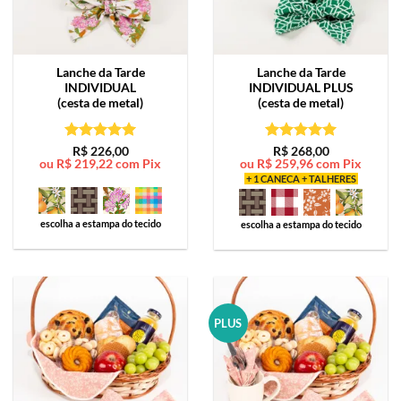
Lanche da Tarde
Lanche da Tarde
INDIVIDUAL
INDIVIDUAL PLUS
(cesta de metal)
(cesta de metal)
Avaliação
5
Avaliação
5
R$
226,00
R$
268,00
ou
R$
219,22
com Pix
ou
R$
259,96
com Pix
de 5
de 5
+ 1 CANECA + TALHERES
escolha a estampa do tecido
escolha a estampa do tecido
PLUS