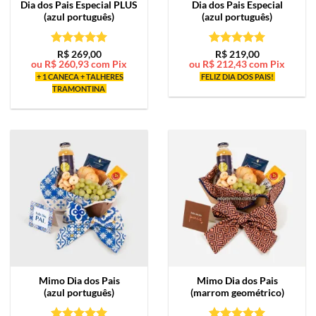
Dia dos Pais Especial PLUS
Dia dos Pais Especial
(azul português)
(azul português)
Avaliação
5
Avaliação
5
R$
269,00
R$
219,00
ou
R$
260,93
com Pix
ou
R$
212,43
com Pix
de 5
de 5
+ 1 CANECA + TALHERES
FELIZ DIA DOS PAIS!
TRAMONTINA
Mimo
Dia dos Pais
Mimo
Dia dos Pais
(azul português)
(marrom geométrico)