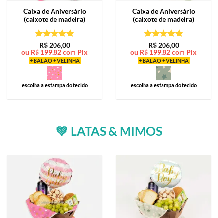
Caixa de
Aniversário
Caixa de
Aniversário
(caixote de madeira)
(caixote de madeira)
Avaliação
5
Avaliação
5
R$
206,00
R$
206,00
ou
R$
199,82
com Pix
ou
R$
199,82
com Pix
de 5
de 5
+ BALÃO + VELINHA
+ BALÃO + VELINHA
escolha a estampa do tecido
escolha a estampa do tecido
💚 LATAS & MIMOS