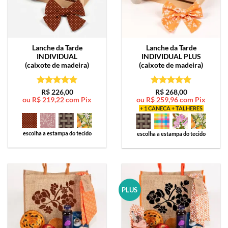
Lanche da Tarde
Lanche da Tarde
INDIVIDUAL
INDIVIDUAL PLUS
(caixote de madeira)
(caixote de madeira)
Avaliação
5
Avaliação
5
R$
226,00
R$
268,00
ou
R$
219,22
com Pix
ou
R$
259,96
com Pix
de 5
de 5
+ 1 CANECA + TALHERES
escolha a estampa do tecido
escolha a estampa do tecido
PLUS