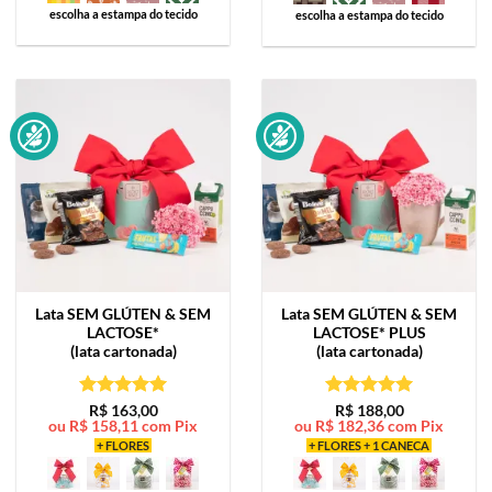
escolha a estampa do tecido
escolha a estampa do tecido
Lata
SEM GLÚTEN & SEM
Lata
SEM GLÚTEN & SEM
LACTOSE*
LACTOSE* PLUS
(lata cartonada)
(lata cartonada)
Avaliação
5
Avaliação
5
R$
163,00
R$
188,00
ou
R$
158,11
com Pix
ou
R$
182,36
com Pix
de 5
de 5
+ FLORES
+ FLORES + 1 CANECA