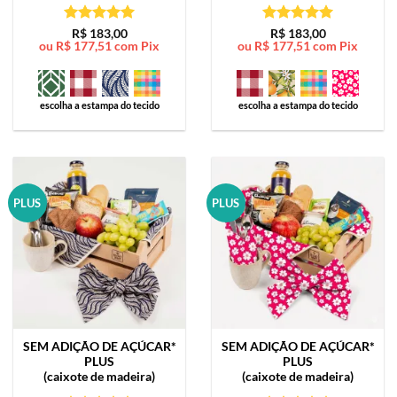
Avaliação
5
Avaliação
5
R$
183,00
R$
183,00
ou
R$
177,51
com Pix
ou
R$
177,51
com Pix
de 5
de 5
escolha a estampa do tecido
escolha a estampa do tecido
PLUS
PLUS
SEM ADIÇÃO DE AÇÚCAR*
SEM ADIÇÃO DE AÇÚCAR*
PLUS
PLUS
(caixote de madeira)
(caixote de madeira)