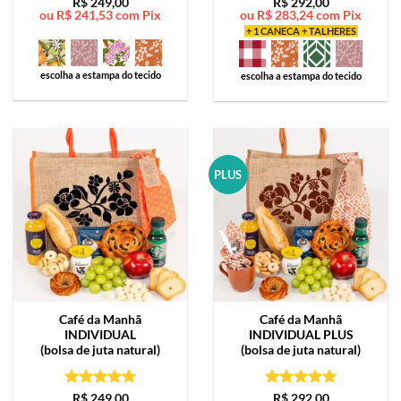
Avaliação
5
Avaliação
5
R$
249,00
R$
292,00
ou
R$
241,53
com Pix
ou
R$
283,24
com Pix
de 5
de 5
+ 1 CANECA + TALHERES
escolha a estampa do tecido
escolha a estampa do tecido
PLUS
Café da Manhã
Café da Manhã
INDIVIDUAL
INDIVIDUAL PLUS
(bolsa de juta natural)
(bolsa de juta natural)
Avaliação
5
Avaliação
5
R$
249,00
R$
292,00