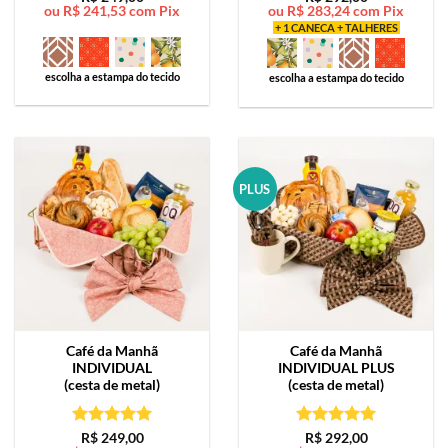
ou
R$
241,53
com Pix
ou
R$
283,24
com Pix
de 5
de 5
+ 1 CANECA + TALHERES
escolha a estampa do tecido
escolha a estampa do tecido
PLUS
Café da Manhã
Café da Manhã
INDIVIDUAL
INDIVIDUAL PLUS
(cesta de metal)
(cesta de metal)
Avaliação
5
Avaliação
5
R$
249,00
R$
292,00