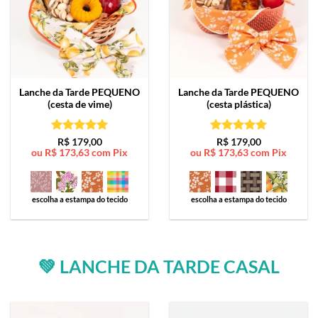
Lanche da Tarde
PEQUENO
Lanche da Tarde
PEQUENO
(cesta de vime)
(cesta plástica)
Avaliação
5
Avaliação
5
R$
179,00
R$
179,00
ou
R$
173,63
com Pix
ou
R$
173,63
com Pix
de 5
de 5
escolha a estampa do tecido
escolha a estampa do tecido
💚 LANCHE DA TARDE CASAL