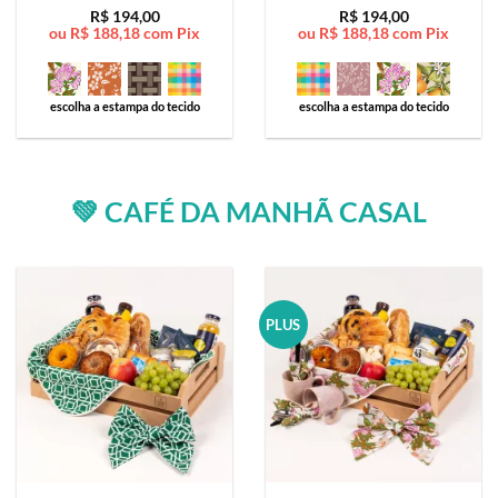
Avaliação
5
Avaliação
5
R$
194,00
R$
194,00
ou
R$
188,18
com Pix
ou
R$
188,18
com Pix
de 5
de 5
escolha a estampa do tecido
escolha a estampa do tecido
💚 CAFÉ DA MANHÃ CASAL
PLUS