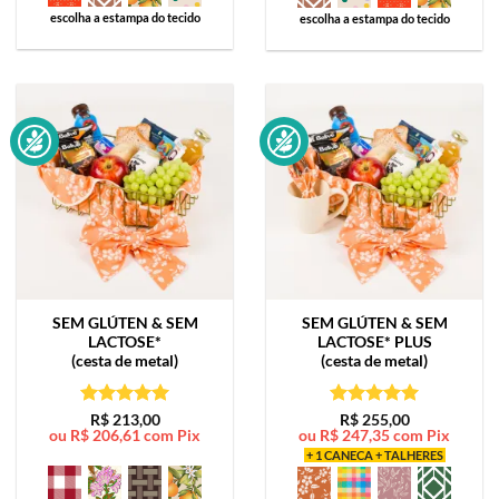
escolha a estampa do tecido
escolha a estampa do tecido
SEM GLÚTEN & SEM
SEM GLÚTEN & SEM
LACTOSE*
LACTOSE*
PLUS
(cesta de metal)
(cesta de metal)
Avaliação
5
Avaliação
5
R$
213,00
R$
255,00
ou
R$
206,61
com Pix
ou
R$
247,35
com Pix
de 5
de 5
+ 1 CANECA + TALHERES