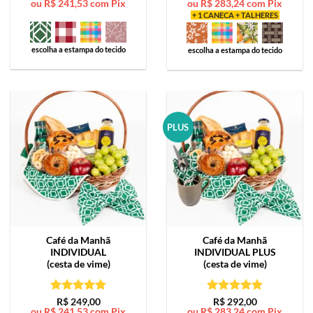
ou
R$
241,53
com Pix
ou
R$
283,24
com Pix
de 5
de 5
+ 1 CANECA + TALHERES
escolha a estampa do tecido
escolha a estampa do tecido
PLUS
Café da Manhã
Café da Manhã
INDIVIDUAL
INDIVIDUAL PLUS
(cesta de vime)
(cesta de vime)
Avaliação
5
Avaliação
5
R$
249,00
R$
292,00
ou
R$
241,53
com Pix
ou
R$
283,24
com Pix
de 5
de 5