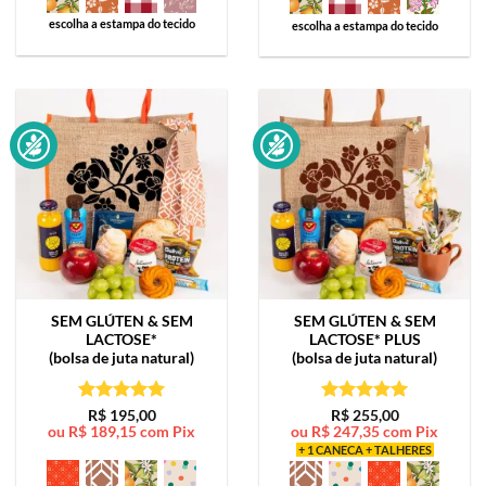
escolha a estampa do tecido
escolha a estampa do tecido
SEM GLÚTEN & SEM
SEM GLÚTEN & SEM
LACTOSE*
LACTOSE*
PLUS
(bolsa de juta natural)
(bolsa de juta natural)
Avaliação
5
Avaliação
5
R$
195,00
R$
255,00
ou
R$
189,15
com Pix
ou
R$
247,35
com Pix
de 5
de 5
+ 1 CANECA + TALHERES