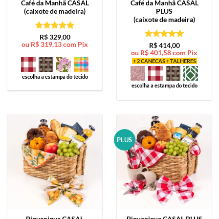
Café da Manhã
CASAL
Café da Manhã
CASAL
(caixote de madeira)
PLUS
(caixote de madeira)
Avaliação
5
R$
329,00
ou
R$
319,13
com Pix
de 5
Avaliação
5
R$
414,00
ou
R$
401,58
com Pix
de 5
+ 2 CANECAS + TALHERES
escolha a estampa do tecido
escolha a estampa do tecido
PLUS
Piquenique
CASAL
Piquenique
CASAL PLUS