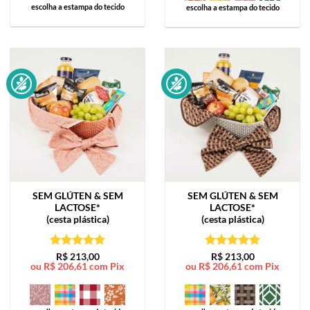
escolha a estampa do tecido
escolha a estampa do tecido
SEM GLÚTEN & SEM
SEM GLÚTEN & SEM
LACTOSE*
LACTOSE*
(cesta plástica)
(cesta plástica)
Avaliação
5
Avaliação
5
R$
213,00
R$
213,00
ou
R$
206,61
com Pix
ou
R$
206,61
com Pix
de 5
de 5