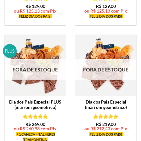
Avaliação
5
Avaliação
5
R$
129,00
R$
129,00
ou
R$
125,13
com Pix
ou
R$
125,13
com Pix
de 5
de 5
FELIZ DIA DOS PAIS!
FELIZ DIA DOS PAIS!
PLUS
FORA DE ESTOQUE
FORA DE ESTOQUE
Dia dos Pais Especial PLUS
Dia dos Pais Especial
(marrom geométrico)
(marrom geométrico)
Avaliação
5
Avaliação
5
R$
269,00
R$
219,00
ou
R$
260,93
com Pix
ou
R$
212,43
com Pix
de 5
de 5
+ 1 CANECA + TALHERES
FELIZ DIA DOS PAIS!
TRAMONTINA