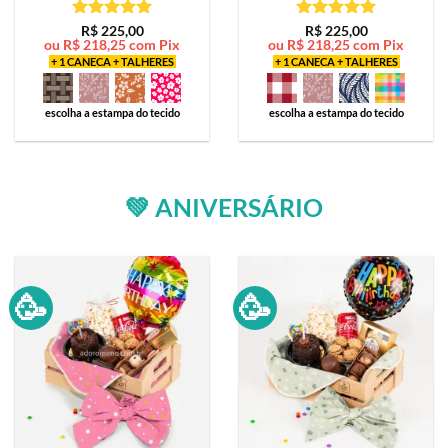
Avaliação
5
Avaliação
5
R$
225,00
R$
225,00
ou
R$
218,25
com Pix
ou
R$
218,25
com Pix
de 5
de 5
+ 1 CANECA + TALHERES
+ 1 CANECA + TALHERES
escolha a estampa do tecido
escolha a estampa do tecido
💚 ANIVERSÁRIO
🥳
🥳