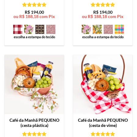
Avaliação
5
Avaliação
5
R$
194,00
R$
194,00
ou
R$
188,18
com Pix
ou
R$
188,18
com Pix
de 5
de 5
escolha a estampa do tecido
escolha a estampa do tecido
Café da Manhã
PEQUENO
Café da Manhã
PEQUENO
(cesta plástica)
(cesta de vime)