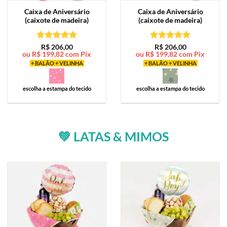
Caixa de
Aniversário
Caixa de
Aniversário
(caixote de madeira)
(caixote de madeira)
Avaliação
5
Avaliação
5
R$
206,00
R$
206,00
ou
R$
199,82
com Pix
ou
R$
199,82
com Pix
de 5
de 5
+ BALÃO + VELINHA
+ BALÃO + VELINHA
escolha a estampa do tecido
escolha a estampa do tecido
💚 LATAS & MIMOS