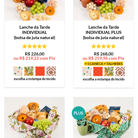
Lanche da Tarde
Lanche da Tarde
INDIVIDUAL
INDIVIDUAL PLUS
(bolsa de juta natural)
(bolsa de juta natural)
Avaliação
5
Avaliação
5
R$
226,00
R$
268,00
ou
R$
219,22
com Pix
ou
R$
259,96
com Pix
de 5
de 5
+ 1 CANECA + TALHERES
escolha a estampa do tecido
escolha a estampa do tecido
PLUS