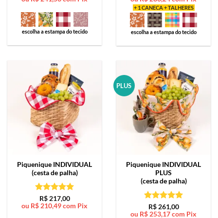
+ 1 CANECA + TALHERES
escolha a estampa do tecido
escolha a estampa do tecido
PLUS
Piquenique
INDIVIDUAL
Piquenique
INDIVIDUAL
(cesta de palha)
PLUS
(cesta de palha)
Avaliação
5
R$
217,00
ou
R$
210,49
com Pix
de 5
Avaliação
5
R$
261,00
ou
R$
253,17
com Pix
de 5