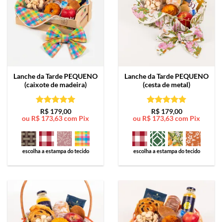
Lanche da Tarde
PEQUENO
Lanche da Tarde
PEQUENO
(caixote de madeira)
(cesta de metal)
Avaliação
5
Avaliação
5
R$
179,00
R$
179,00
ou
R$
173,63
com Pix
ou
R$
173,63
com Pix
de 5
de 5
escolha a estampa do tecido
escolha a estampa do tecido