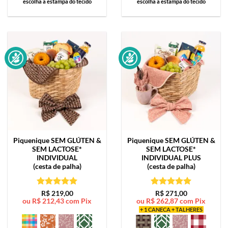
escolha a estampa do tecido
escolha a estampa do tecido
Piquenique SEM GLÚTEN &
Piquenique SEM GLÚTEN &
SEM LACTOSE*
SEM LACTOSE*
INDIVIDUAL
INDIVIDUAL PLUS
(cesta de palha)
(cesta de palha)
Avaliação
5
Avaliação
5
R$
219,00
R$
271,00
ou
R$
212,43
com Pix
ou
R$
262,87
com Pix
de 5
de 5
+ 1 CANECA + TALHERES