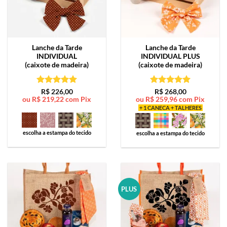
Lanche da Tarde
Lanche da Tarde
INDIVIDUAL
INDIVIDUAL PLUS
(caixote de madeira)
(caixote de madeira)
Avaliação
5
Avaliação
5
R$
226,00
R$
268,00
ou
R$
219,22
com Pix
ou
R$
259,96
com Pix
de 5
de 5
+ 1 CANECA + TALHERES
escolha a estampa do tecido
escolha a estampa do tecido
PLUS