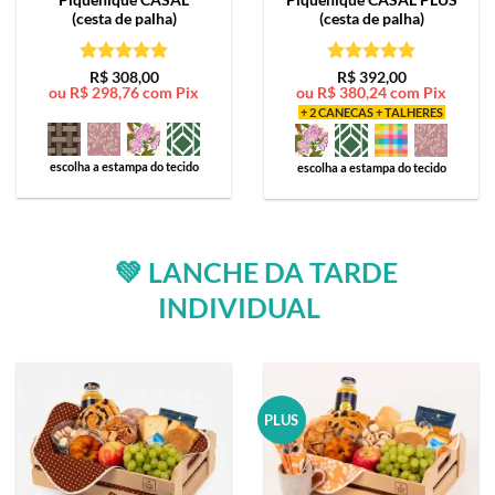
(cesta de palha)
(cesta de palha)
Avaliação
5
Avaliação
5
R$
308,00
R$
392,00
ou
R$
298,76
com Pix
ou
R$
380,24
com Pix
de 5
de 5
+ 2 CANECAS + TALHERES
escolha a estampa do tecido
escolha a estampa do tecido
💚 LANCHE DA TARDE
INDIVIDUAL
PLUS