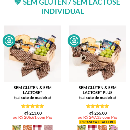
💚 SEM GLÚTEN / SEM LACTOSE
INDIVIDUAL
SEM GLÚTEN & SEM
SEM GLÚTEN & SEM
LACTOSE*
LACTOSE*
PLUS
(caixote de madeira)
(caixote de madeira)
Avaliação
5
Avaliação
5
R$
213,00
R$
255,00
ou
R$
206,61
com Pix
ou
R$
247,35
com Pix
de 5
de 5
+ 1 CANECA + TALHERES