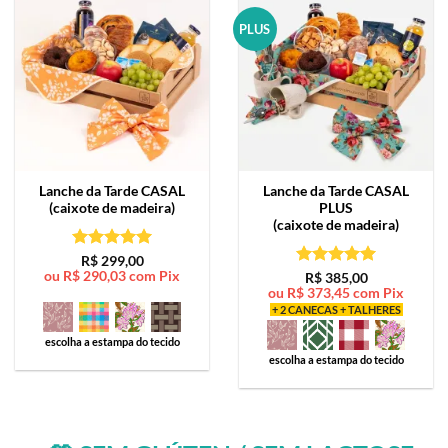
PLUS
Lanche da Tarde
CASAL
Lanche da Tarde
CASAL
(caixote de madeira)
PLUS
(caixote de madeira)
Avaliação
5
R$
299,00
ou
R$
290,03
com Pix
de 5
Avaliação
5
R$
385,00
ou
R$
373,45
com Pix
de 5
+ 2 CANECAS + TALHERES
escolha a estampa do tecido
escolha a estampa do tecido