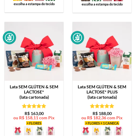
escolha a estampa do tecido
escolha a estampa do tecido
Lata
SEM GLÚTEN & SEM
Lata
SEM GLÚTEN & SEM
LACTOSE*
LACTOSE* PLUS
(lata cartonada)
(lata cartonada)
Avaliação
5
Avaliação
5
R$
163,00
R$
188,00
ou
R$
158,11
com Pix
ou
R$
182,36
com Pix
de 5
de 5
+ FLORES
+ FLORES + 1 CANECA