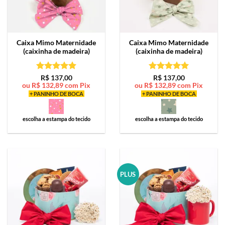
Caixa Mimo
Maternidade
Caixa Mimo
Maternidade
(caixinha de madeira)
(caixinha de madeira)
Avaliação
5
Avaliação
5
R$
137,00
R$
137,00
ou
R$
132,89
com Pix
ou
R$
132,89
com Pix
de 5
de 5
+ PANINHO DE BOCA
+ PANINHO DE BOCA
escolha a estampa do tecido
escolha a estampa do tecido
PLUS