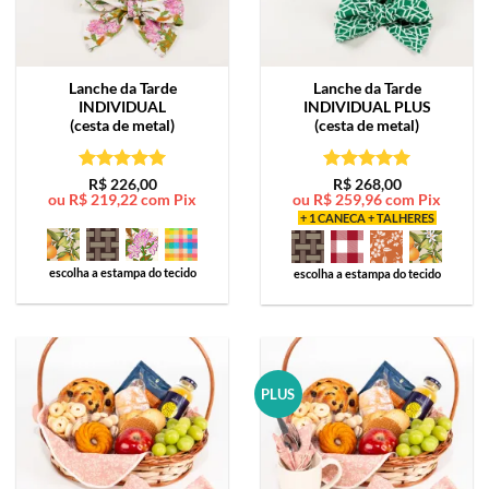
Lanche da Tarde
Lanche da Tarde
INDIVIDUAL
INDIVIDUAL PLUS
(cesta de metal)
(cesta de metal)
Avaliação
5
Avaliação
5
R$
226,00
R$
268,00
ou
R$
219,22
com Pix
ou
R$
259,96
com Pix
de 5
de 5
+ 1 CANECA + TALHERES
escolha a estampa do tecido
escolha a estampa do tecido
PLUS