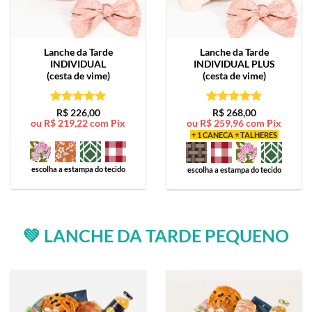
Lanche da Tarde
Lanche da Tarde
INDIVIDUAL
INDIVIDUAL PLUS
(cesta de vime)
(cesta de vime)
Avaliação
5
Avaliação
5
R$
226,00
R$
268,00
ou
R$
219,22
com Pix
ou
R$
259,96
com Pix
de 5
de 5
+ 1 CANECA + TALHERES
escolha a estampa do tecido
escolha a estampa do tecido
💚 LANCHE DA TARDE PEQUENO