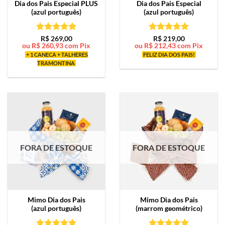
Dia dos Pais Especial PLUS
Dia dos Pais Especial
(azul português)
(azul português)
Avaliação
5
Avaliação
5
R$
269,00
R$
219,00
ou
R$
260,93
com Pix
ou
R$
212,43
com Pix
de 5
de 5
+ 1 CANECA + TALHERES
FELIZ DIA DOS PAIS!
TRAMONTINA
FORA DE ESTOQUE
FORA DE ESTOQUE
Mimo
Dia dos Pais
Mimo
Dia dos Pais
(azul português)
(marrom geométrico)