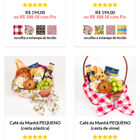
Avaliação
5
Avaliação
5
R$
194,00
R$
194,00
ou
R$
188,18
com Pix
ou
R$
188,18
com Pix
de 5
de 5
escolha a estampa do tecido
escolha a estampa do tecido
Café da Manhã
PEQUENO
Café da Manhã
PEQUENO
(cesta plástica)
(cesta de vime)