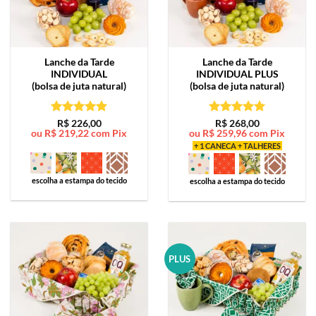
Lanche da Tarde
Lanche da Tarde
INDIVIDUAL
INDIVIDUAL PLUS
(bolsa de juta natural)
(bolsa de juta natural)
Avaliação
5
Avaliação
5
R$
226,00
R$
268,00
ou
R$
219,22
com Pix
ou
R$
259,96
com Pix
de 5
de 5
+ 1 CANECA + TALHERES
escolha a estampa do tecido
escolha a estampa do tecido
PLUS