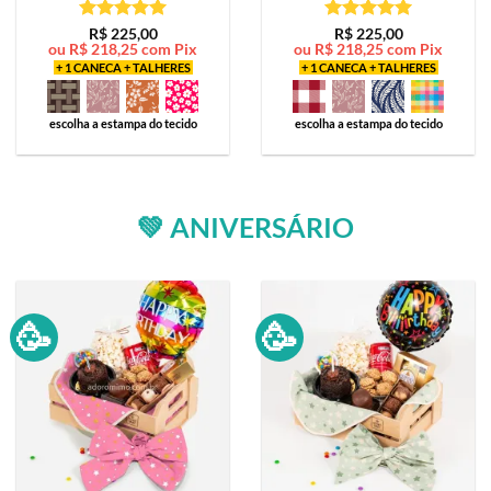
Avaliação
5
Avaliação
5
R$
225,00
R$
225,00
ou
R$
218,25
com Pix
ou
R$
218,25
com Pix
de 5
de 5
+ 1 CANECA + TALHERES
+ 1 CANECA + TALHERES
escolha a estampa do tecido
escolha a estampa do tecido
💚 ANIVERSÁRIO
🥳
🥳