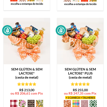
escolha a estampa do tecido
escolha a estampa do tecido
SEM GLÚTEN & SEM
SEM GLÚTEN & SEM
LACTOSE*
LACTOSE*
PLUS
(cesta de metal)
(cesta de metal)
Avaliação
5
Avaliação
5
R$
213,00
R$
255,00
ou
R$
206,61
com Pix
ou
R$
247,35
com Pix
de 5
de 5
+ 1 CANECA + TALHERES