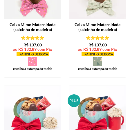
Caixa Mimo
Maternidade
Caixa Mimo
Maternidade
(caixinha de madeira)
(caixinha de madeira)
Avaliação
5
Avaliação
5
R$
137,00
R$
137,00
ou
R$
132,89
com Pix
ou
R$
132,89
com Pix
de 5
de 5
+ PANINHO DE BOCA
+ PANINHO DE BOCA
escolha a estampa do tecido
escolha a estampa do tecido
PLUS