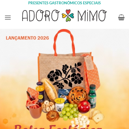
Skip
PRESENTES GASTRONÔMICOS ESPECIAIS
to
content