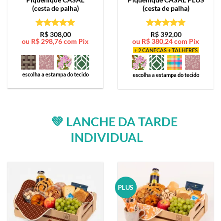
(cesta de palha)
(cesta de palha)
Avaliação
5
Avaliação
5
R$
308,00
R$
392,00
ou
R$
298,76
com Pix
ou
R$
380,24
com Pix
de 5
de 5
+ 2 CANECAS + TALHERES
escolha a estampa do tecido
escolha a estampa do tecido
💚 LANCHE DA TARDE
INDIVIDUAL
PLUS