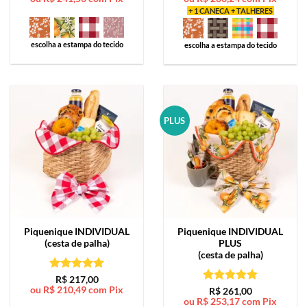
+ 1 CANECA + TALHERES
escolha a estampa do tecido
escolha a estampa do tecido
PLUS
Piquenique
INDIVIDUAL
Piquenique
INDIVIDUAL
(cesta de palha)
PLUS
(cesta de palha)
Avaliação
5
R$
217,00
ou
R$
210,49
com Pix
de 5
Avaliação
5
R$
261,00
ou
R$
253,17
com Pix
de 5