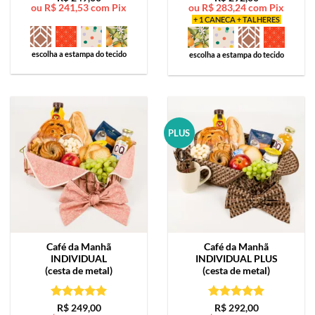
ou
R$
241,53
com Pix
ou
R$
283,24
com Pix
de 5
de 5
+ 1 CANECA + TALHERES
escolha a estampa do tecido
escolha a estampa do tecido
PLUS
Café da Manhã
Café da Manhã
INDIVIDUAL
INDIVIDUAL PLUS
(cesta de metal)
(cesta de metal)
Avaliação
5
Avaliação
5
R$
249,00
R$
292,00