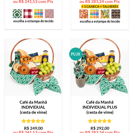
ou
R$
241,53
com Pix
ou
R$
283,24
com Pix
de 5
de 5
+ 1 CANECA + TALHERES
escolha a estampa do tecido
escolha a estampa do tecido
PLUS
Café da Manhã
Café da Manhã
INDIVIDUAL
INDIVIDUAL PLUS
(cesta de vime)
(cesta de vime)
Avaliação
5
Avaliação
5
R$
249,00
R$
292,00
ou
R$
241,53
com Pix
ou
R$
283,24
com Pix
de 5
de 5