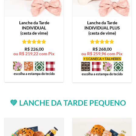
Lanche da Tarde
Lanche da Tarde
INDIVIDUAL
INDIVIDUAL PLUS
(cesta de vime)
(cesta de vime)
Avaliação
5
Avaliação
5
R$
226,00
R$
268,00
ou
R$
219,22
com Pix
ou
R$
259,96
com Pix
de 5
de 5
+ 1 CANECA + TALHERES
escolha a estampa do tecido
escolha a estampa do tecido
💚 LANCHE DA TARDE PEQUENO