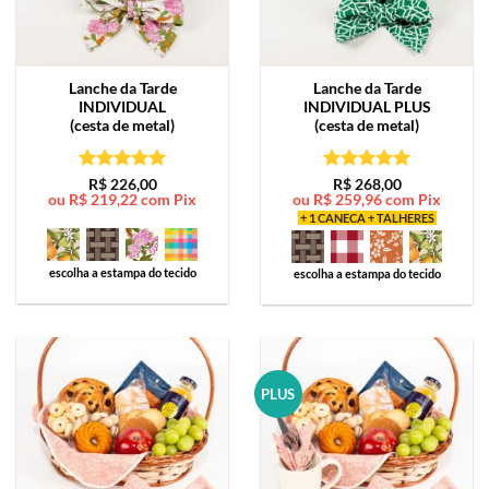
Lanche da Tarde
Lanche da Tarde
INDIVIDUAL
INDIVIDUAL PLUS
(cesta de metal)
(cesta de metal)
Avaliação
5
Avaliação
5
R$
226,00
R$
268,00
ou
R$
219,22
com Pix
ou
R$
259,96
com Pix
de 5
de 5
+ 1 CANECA + TALHERES
escolha a estampa do tecido
escolha a estampa do tecido
PLUS