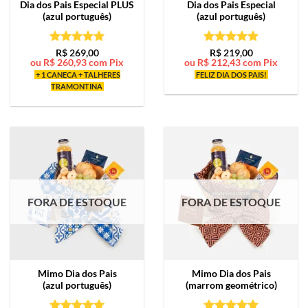
Dia dos Pais Especial PLUS
Dia dos Pais Especial
(azul português)
(azul português)
Avaliação
5
Avaliação
5
R$
269,00
R$
219,00
ou
R$
260,93
com Pix
ou
R$
212,43
com Pix
de 5
de 5
+ 1 CANECA + TALHERES
FELIZ DIA DOS PAIS!
TRAMONTINA
FORA DE ESTOQUE
FORA DE ESTOQUE
Mimo
Dia dos Pais
Mimo
Dia dos Pais
(azul português)
(marrom geométrico)