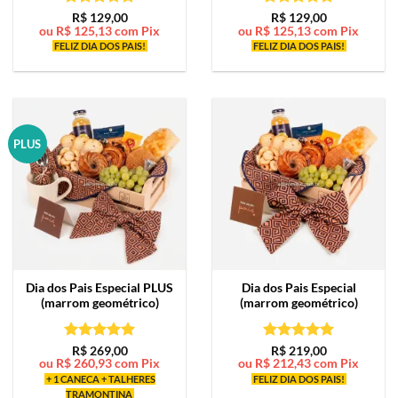
Avaliação
5
Avaliação
5
R$
129,00
R$
129,00
ou
R$
125,13
com Pix
ou
R$
125,13
com Pix
de 5
de 5
FELIZ DIA DOS PAIS!
FELIZ DIA DOS PAIS!
PLUS
Dia dos Pais Especial PLUS
Dia dos Pais Especial
(marrom geométrico)
(marrom geométrico)
Avaliação
5
Avaliação
5
R$
269,00
R$
219,00
ou
R$
260,93
com Pix
ou
R$
212,43
com Pix
de 5
de 5
+ 1 CANECA + TALHERES
FELIZ DIA DOS PAIS!
TRAMONTINA