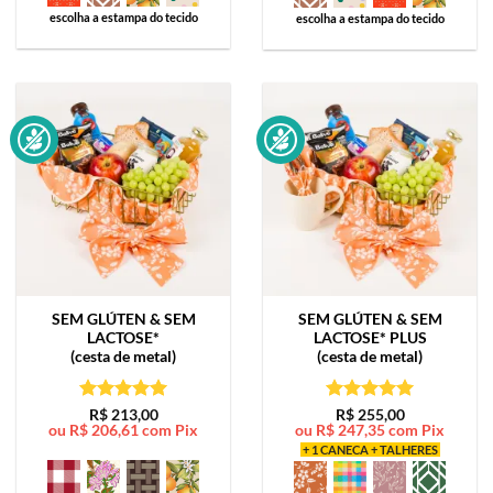
escolha a estampa do tecido
escolha a estampa do tecido
SEM GLÚTEN & SEM
SEM GLÚTEN & SEM
LACTOSE*
LACTOSE*
PLUS
(cesta de metal)
(cesta de metal)
Avaliação
5
Avaliação
5
R$
213,00
R$
255,00
ou
R$
206,61
com Pix
ou
R$
247,35
com Pix
de 5
de 5
+ 1 CANECA + TALHERES