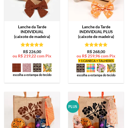
Lanche da Tarde
Lanche da Tarde
INDIVIDUAL
INDIVIDUAL PLUS
(caixote de madeira)
(caixote de madeira)
Avaliação
5
Avaliação
5
R$
226,00
R$
268,00
ou
R$
219,22
com Pix
ou
R$
259,96
com Pix
de 5
de 5
+ 1 CANECA + TALHERES
escolha a estampa do tecido
escolha a estampa do tecido
PLUS