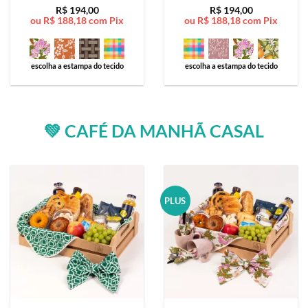
Avaliação
5
Avaliação
5
R$
194,00
R$
194,00
ou
R$
188,18
com Pix
ou
R$
188,18
com Pix
de 5
de 5
escolha a estampa do tecido
escolha a estampa do tecido
💚 CAFÉ DA MANHÃ CASAL
PLUS