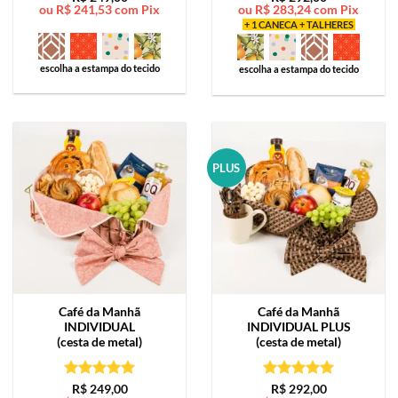
ou
R$
241,53
com Pix
ou
R$
283,24
com Pix
de 5
de 5
+ 1 CANECA + TALHERES
escolha a estampa do tecido
escolha a estampa do tecido
PLUS
Café da Manhã
Café da Manhã
INDIVIDUAL
INDIVIDUAL PLUS
(cesta de metal)
(cesta de metal)
Avaliação
5
Avaliação
5
R$
249,00
R$
292,00