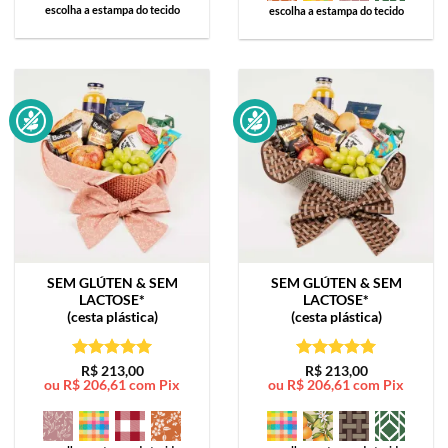
escolha a estampa do tecido
escolha a estampa do tecido
SEM GLÚTEN & SEM
SEM GLÚTEN & SEM
LACTOSE*
LACTOSE*
(cesta plástica)
(cesta plástica)
Avaliação
5
Avaliação
5
R$
213,00
R$
213,00
ou
R$
206,61
com Pix
ou
R$
206,61
com Pix
de 5
de 5