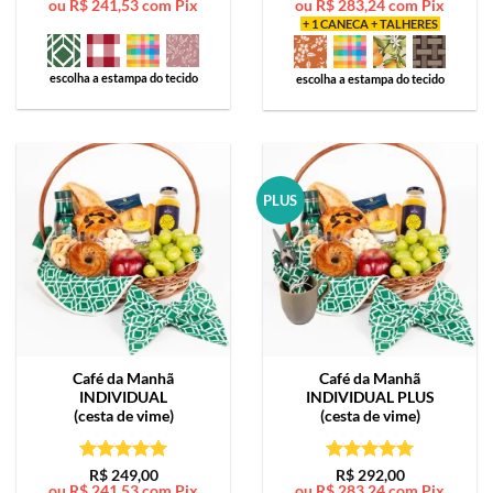
ou
R$
241,53
com Pix
ou
R$
283,24
com Pix
de 5
de 5
+ 1 CANECA + TALHERES
escolha a estampa do tecido
escolha a estampa do tecido
PLUS
Café da Manhã
Café da Manhã
INDIVIDUAL
INDIVIDUAL PLUS
(cesta de vime)
(cesta de vime)
Avaliação
5
Avaliação
5
R$
249,00
R$
292,00
ou
R$
241,53
com Pix
ou
R$
283,24
com Pix
de 5
de 5