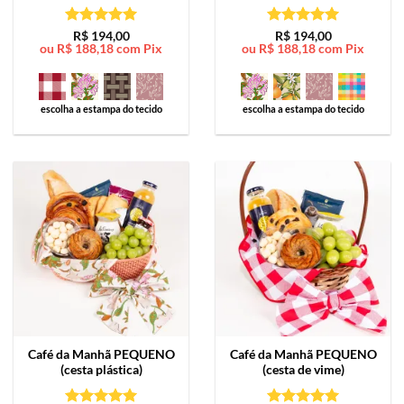
Avaliação
5
Avaliação
5
R$
194,00
R$
194,00
ou
R$
188,18
com Pix
ou
R$
188,18
com Pix
de 5
de 5
escolha a estampa do tecido
escolha a estampa do tecido
Café da Manhã
PEQUENO
Café da Manhã
PEQUENO
(cesta plástica)
(cesta de vime)