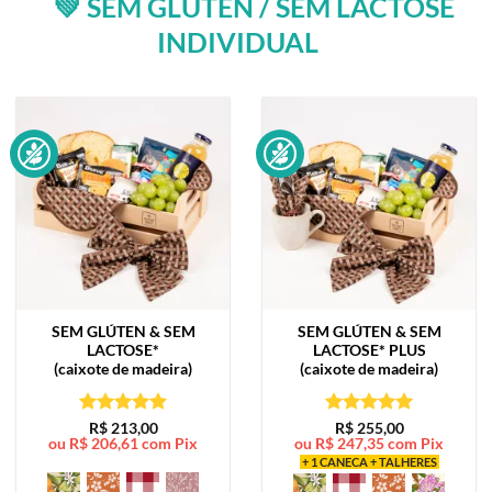
💚 SEM GLÚTEN / SEM LACTOSE
INDIVIDUAL
SEM GLÚTEN & SEM
SEM GLÚTEN & SEM
LACTOSE*
LACTOSE*
PLUS
(caixote de madeira)
(caixote de madeira)
Avaliação
5
Avaliação
5
R$
213,00
R$
255,00
ou
R$
206,61
com Pix
ou
R$
247,35
com Pix
de 5
de 5
+ 1 CANECA + TALHERES