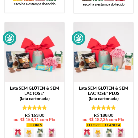
escolha a estampa do tecido
escolha a estampa do tecido
Lata
SEM GLÚTEN & SEM
Lata
SEM GLÚTEN & SEM
LACTOSE*
LACTOSE* PLUS
(lata cartonada)
(lata cartonada)
Avaliação
5
Avaliação
5
R$
163,00
R$
188,00
ou
R$
158,11
com Pix
ou
R$
182,36
com Pix
de 5
de 5
+ FLORES
+ FLORES + 1 CANECA