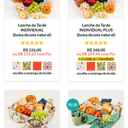
Lanche da Tarde
Lanche da Tarde
INDIVIDUAL
INDIVIDUAL PLUS
(bolsa de juta natural)
(bolsa de juta natural)
Avaliação
5
Avaliação
5
R$
226,00
R$
268,00
ou
R$
219,22
com Pix
ou
R$
259,96
com Pix
de 5
de 5
+ 1 CANECA + TALHERES
escolha a estampa do tecido
escolha a estampa do tecido
PLUS