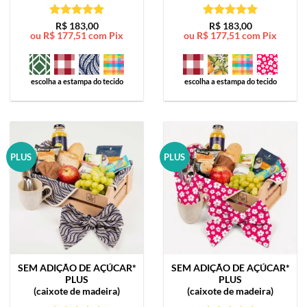
Avaliação
5
Avaliação
5
R$
183,00
R$
183,00
ou
R$
177,51
com Pix
ou
R$
177,51
com Pix
de 5
de 5
escolha a estampa do tecido
escolha a estampa do tecido
PLUS
PLUS
SEM ADIÇÃO DE AÇÚCAR*
SEM ADIÇÃO DE AÇÚCAR*
PLUS
PLUS
(caixote de madeira)
(caixote de madeira)