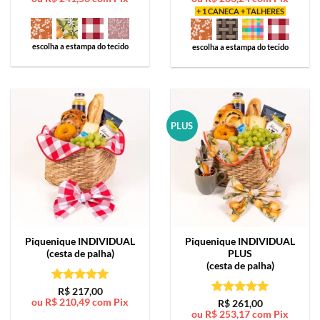
+ 1 CANECA + TALHERES
escolha a estampa do tecido
escolha a estampa do tecido
PLUS
Piquenique
INDIVIDUAL
Piquenique
INDIVIDUAL
(cesta de palha)
PLUS
(cesta de palha)
Avaliação
5
R$
217,00
ou
R$
210,49
com Pix
de 5
Avaliação
5
R$
261,00
ou
R$
253,17
com Pix
de 5