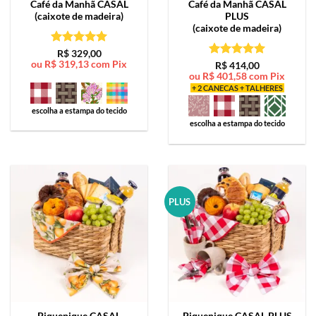
Café da Manhã
CASAL
Café da Manhã
CASAL
(caixote de madeira)
PLUS
(caixote de madeira)
Avaliação
5
R$
329,00
ou
R$
319,13
com Pix
de 5
Avaliação
5
R$
414,00
ou
R$
401,58
com Pix
de 5
+ 2 CANECAS + TALHERES
escolha a estampa do tecido
escolha a estampa do tecido
PLUS
Piquenique
CASAL
Piquenique
CASAL PLUS