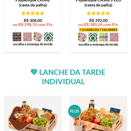
(cesta de palha)
(cesta de palha)
Avaliação
5
Avaliação
5
R$
308,00
R$
392,00
ou
R$
298,76
com Pix
ou
R$
380,24
com Pix
de 5
de 5
+ 2 CANECAS + TALHERES
escolha a estampa do tecido
escolha a estampa do tecido
💚 LANCHE DA TARDE
INDIVIDUAL
PLUS