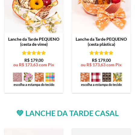
Lanche da Tarde
PEQUENO
Lanche da Tarde
PEQUENO
(cesta de vime)
(cesta plástica)
Avaliação
5
Avaliação
5
R$
179,00
R$
179,00
ou
R$
173,63
com Pix
ou
R$
173,63
com Pix
de 5
de 5
escolha a estampa do tecido
escolha a estampa do tecido
💚 LANCHE DA TARDE CASAL