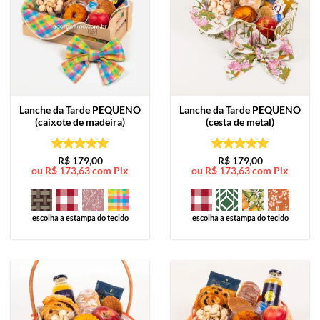
Lanche da Tarde
PEQUENO
Lanche da Tarde
PEQUENO
(caixote de madeira)
(cesta de metal)
Avaliação
5
Avaliação
5
R$
179,00
R$
179,00
ou
R$
173,63
com Pix
ou
R$
173,63
com Pix
de 5
de 5
escolha a estampa do tecido
escolha a estampa do tecido