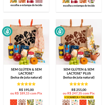
escolha a estampa do tecido
escolha a estampa do tecido
SEM GLÚTEN & SEM
SEM GLÚTEN & SEM
LACTOSE*
LACTOSE*
PLUS
(bolsa de juta natural)
(bolsa de juta natural)
Avaliação
5
Avaliação
5
R$
195,00
R$
255,00
ou
R$
189,15
com Pix
ou
R$
247,35
com Pix
de 5
de 5
+ 1 CANECA + TALHERES