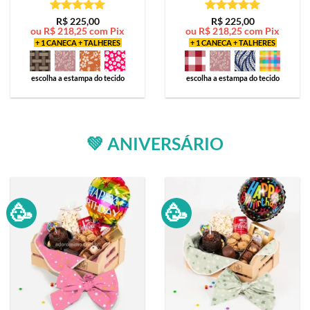
Avaliação
5
Avaliação
5
R$
225,00
R$
225,00
ou
R$
218,25
com Pix
ou
R$
218,25
com Pix
de 5
de 5
+ 1 CANECA + TALHERES
+ 1 CANECA + TALHERES
escolha a estampa do tecido
escolha a estampa do tecido
💚 ANIVERSÁRIO
🥳
🥳