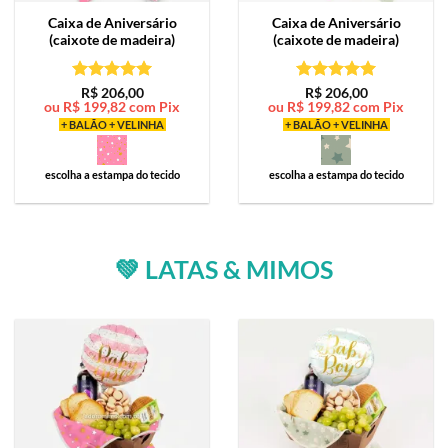
Caixa de
Aniversário
Caixa de
Aniversário
(caixote de madeira)
(caixote de madeira)
Avaliação
5
Avaliação
5
R$
206,00
R$
206,00
ou
R$
199,82
com Pix
ou
R$
199,82
com Pix
de 5
de 5
+ BALÃO + VELINHA
+ BALÃO + VELINHA
escolha a estampa do tecido
escolha a estampa do tecido
💚 LATAS & MIMOS