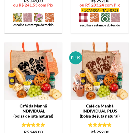
Avaliação
5
Avaliação
5
R$
249,00
R$
292,00
ou
R$
241,53
com Pix
ou
R$
283,24
com Pix
de 5
de 5
+ 1 CANECA + TALHERES
escolha a estampa do tecido
escolha a estampa do tecido
PLUS
Café da Manhã
Café da Manhã
INDIVIDUAL
INDIVIDUAL PLUS
(bolsa de juta natural)
(bolsa de juta natural)
Avaliação
5
Avaliação
5
R$
249,00
R$
292,00