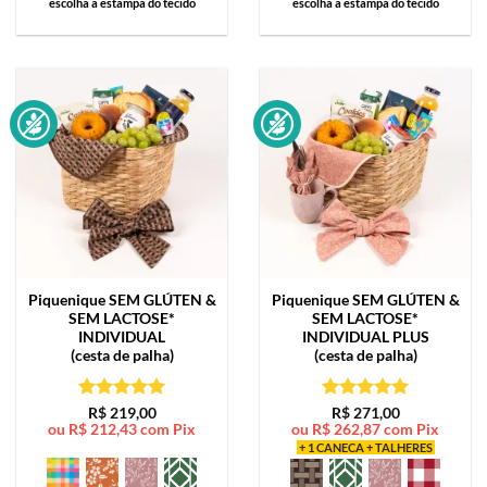
escolha a estampa do tecido
escolha a estampa do tecido
Piquenique SEM GLÚTEN &
Piquenique SEM GLÚTEN &
SEM LACTOSE*
SEM LACTOSE*
INDIVIDUAL
INDIVIDUAL PLUS
(cesta de palha)
(cesta de palha)
Avaliação
5
Avaliação
5
R$
219,00
R$
271,00
ou
R$
212,43
com Pix
ou
R$
262,87
com Pix
de 5
de 5
+ 1 CANECA + TALHERES