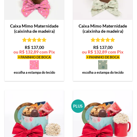
Caixa Mimo
Maternidade
Caixa Mimo
Maternidade
(caixinha de madeira)
(caixinha de madeira)
Avaliação
5
Avaliação
5
R$
137,00
R$
137,00
ou
R$
132,89
com Pix
ou
R$
132,89
com Pix
de 5
de 5
+ PANINHO DE BOCA
+ PANINHO DE BOCA
escolha a estampa do tecido
escolha a estampa do tecido
PLUS