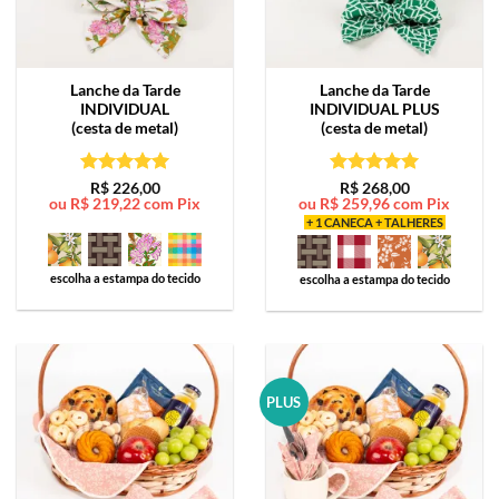
Lanche da Tarde
Lanche da Tarde
INDIVIDUAL
INDIVIDUAL PLUS
(cesta de metal)
(cesta de metal)
Avaliação
5
Avaliação
5
R$
226,00
R$
268,00
ou
R$
219,22
com Pix
ou
R$
259,96
com Pix
de 5
de 5
+ 1 CANECA + TALHERES
escolha a estampa do tecido
escolha a estampa do tecido
PLUS