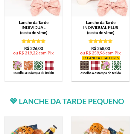
Lanche da Tarde
Lanche da Tarde
INDIVIDUAL
INDIVIDUAL PLUS
(cesta de vime)
(cesta de vime)
Avaliação
5
Avaliação
5
R$
226,00
R$
268,00
ou
R$
219,22
com Pix
ou
R$
259,96
com Pix
de 5
de 5
+ 1 CANECA + TALHERES
escolha a estampa do tecido
escolha a estampa do tecido
💚 LANCHE DA TARDE PEQUENO